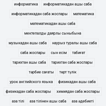
информатика
информатикадан ашық сабақ
информатикадан сабақ жоспары
математика
математикадан ашық сабақ
мектепалды даярлық сыныбына
музыкадан ашық сабақ
наурыз туралы ашық сабақ
сабақ жоспары
сын есім
табиғат
тарихтан ашық сабақ
тарихтан сабақ жоспары
тәрбие сағаты
төрт түлік
урок английского языка
физикадан ашық сабақ
физикадан сабақ жоспары
химиядан сабақ жоспары
қазақ тілі
қазақ тілінен ашық сабақ
қазақ әдебиеті