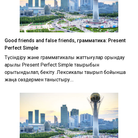
Good friends and false friends, грамматика: Present
Perfect Simple
Түсіндіру және грамматикалық жаттығулар орындау
арқылы Present Perfect Simple тақырыбын
қорытындылап, бекіту. Лексикалық тақырып бойынша
жаңа сөздермен таныстыру....