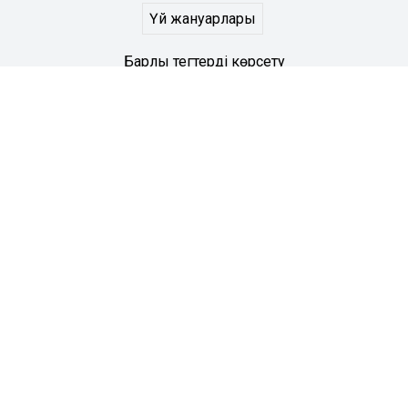
Үй жануарлары
Барлық тегтерді көрсету
Жаратылыстану
Биология
География
Математика
Информатика
Физика
Қоғамдық пәндер
Қазақ тілі мен әдебиеті
Орыс тілі мен әдебиеті
Ағылшын тілі