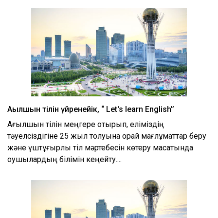
Aғылшын тілін үйренейік, “ Let's learn English’’
Ағылшын тілін меңгере отырып, еліміздің
тәуелсіздігіне 25 жыл толуына орай мағлұматтар беру
және үштұғырлы тіл мәртебесін көтеру мақсатында
оқушылардың білімін кеңейту....