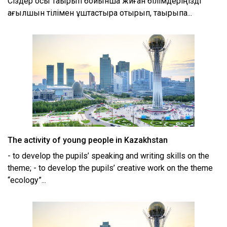
Сіздер осы тақырып бойынша жиған білімдеріңізді
ағылшын тілімен ұштастыра отырып, тақырыпқа...
The activity of young people in Kazakhstan
- to develop the pupils’ speaking and writing skills on the
theme; - to develop the pupils’ creative work on the theme
“ecology”...