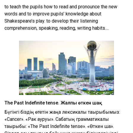
to teach the pupils how to read and pronounce the new
words and to improve pupils’ knowledge about
Shakespeare’s play. to develop their listening
comprehension, speaking, reading, writing habits....
The Past Indefinite tense. Жалпы өткен шақ
Бүгінгі біздің өтетін жаңа лексикалық тақырыбымыз:
«Cancer». «Рак ауруы». Сабақтың грамматикалық
тақырыбы: «The Past Indefinite tense». «Өткен шақ».