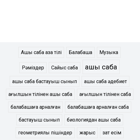
Ашық сабақ қазақ тілі
Балабақша
Музыка
ашық сабақ
Рәміздер
Сайыс сабақ
ашық сабақ бастауыш сынып
ашық сабақ әдебиет
ағылшын тілінен ашық сабақ
ағылшын тілінен сабақ
балабақшаға арналған
балабақшаға арналған сабақ
бастауыш сынып
биологиядан ашық сабақ
геометриялық пішіндер
жарыс
зат есім