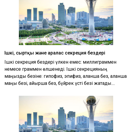
Ішкі, сыртқы және аралас секреция бездері
Ішкі секреция бездері үлкен емес: миллиграммен
немесе граммен өлшенеді. Ішкі секрецияның
маңызды безіне: гипофиз, эпифиз, қалқанша без, қалқанша
маңы безі, айырша без, бүйрек үсті безі жатады....