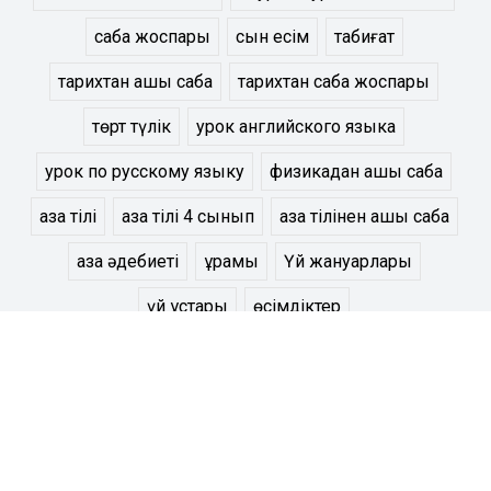
сабақ жоспары
сын есім
табиғат
тарихтан ашық сабақ
тарихтан сабақ жоспары
төрт түлік
урок английского языка
урок по русскому языку
физикадан ашық сабақ
қазақ тілі
қазақ тілі 4 сынып
қазақ тілінен ашық сабақ
қазақ әдебиеті
құрамы
Үй жануарлары
үй құстары
өсімдіктер
Барлық тегтерді көрсету
Жаратылыстану
Биология