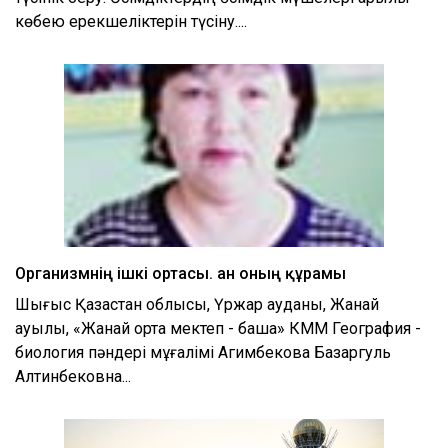
көбею ерекшеліктерін түсіну....
Организмнің ішкі ортасы. Қан оның құрамы
Шығыс Қазақстан облысы, Үржар ауданы, Жанай
ауылы, «Жанай орта мектеп - бақша» КММ География -
биология пәндері мұғалімі Агимбекова Базаргуль
Алтинбековна...