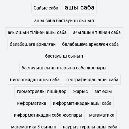
ашық сабақ
Сайыс сабақ
ашық сабақ бастауыш сынып
ағылшын тілінен ашық сабақ
ағылшын тілінен сабақ
балабақшаға арналған
балабақшаға арналған сабақ
бастауыш сынып
бастауыш сыныптарына сабақ жоспары
биологиядан ашық сабақ
географиядан ашық сабақ
геометриялық пішіндер
жарыс
зат есім
информатика
информатикадан ашық сабақ
информатикадан сабақ жоспары
математика
математика 3 сынып
наурыз туралы ашық сабақ