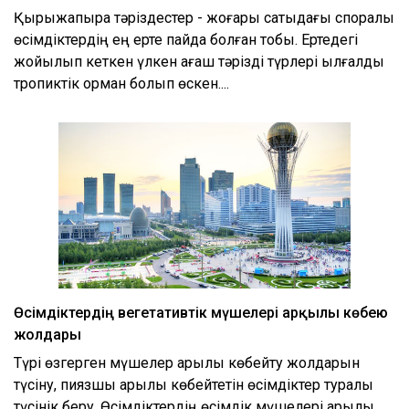
Қырықжапырақ тәріздестер - жоғары сатыдағы споралы
өсімдіктердің ең ерте пайда болған тобы. Ертедегі
жойылып кеткен үлкен ағаш тәрізді түрлері ылғалды
тропиктік орман болып өскен....
Өсімдіктердің вегетативтік мүшелері арқылы көбею
жолдары
Түрі өзгерген мүшелер арқылы көбейту жолдарын
түсіну, пиязшық арқылы көбейтетін өсімдіктер туралы
түсінік беру. Өсімдіктердің өсімдік мүшелері арқылы