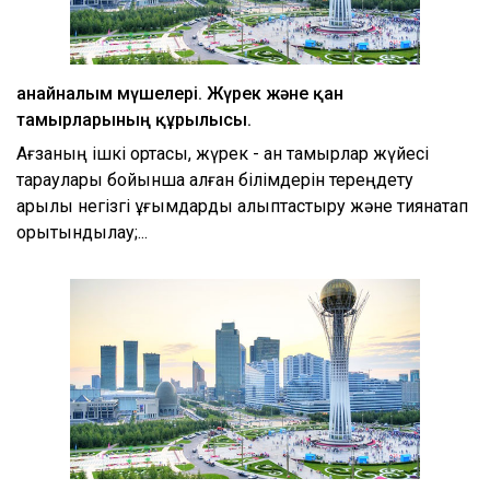
Қанайналым мүшелері. Жүрек және қан
тамырларының құрылысы.
Ағзаның ішкі ортасы, жүрек - қан тамырлар жүйесі
тараулары бойынша алған білімдерін тереңдету
арқылы негізгі ұғымдарды қалыптастыру және тиянақтап
қорытындылау;...