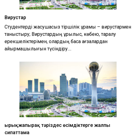
Вирустар
Студентерді жасушасыз тіршілік құрамы – вирустармен
таныстыру; Вирустардың құрылыс, көбею, таралу
ерекшеліктерімен, олардың басқа ағзалардан
айырмашылығын түсіндіру....
Қырықжапырақ тәріздес өсімдіктерге жалпы
сипаттама