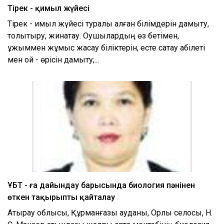
Тірек - қимыл жүйесі
Тірек - қимыл жүйесі туралы алған білімдерін дамыту,
толықтыру, жинақтау. Оқушылардың өз бетімен,
ұжыммен жұмыс жасау біліктерін, есте сақтау қабілеті
мен ой - өрісін дамыту;...
ҰБТ - ға дайындау барысында биология пәнінен
өткен тақырыпты қайталау
Атырау облысы, Құрманғазы ауданы, Орлы селосы, Н.