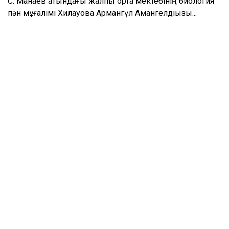
С. Манаев атындағы жалпы орта мектебінің биология
пән мұғалімі Хилауова Армангүл Амангелдіқызы...