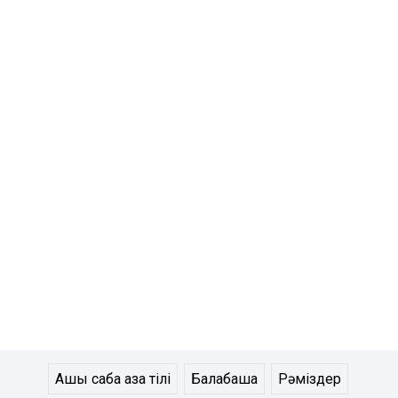
Ашық сабақ қазақ тілі
Балабақша
Рәміздер