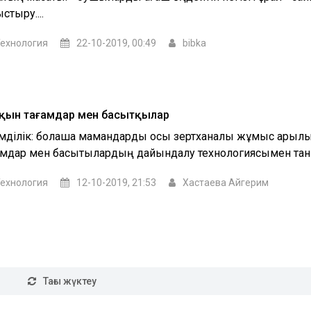
стыру....
ехнология
22-10-2019, 00:49
bibka
қын тағамдар мен басытқылар
імділік: болашақ мамандарды осы зертханалық жұмыс арқылы
амдар мен басытқылардың дайындалу технологиясымен таны
ехнология
12-10-2019, 21:53
Хастаева Айгерим
Тағы жүктеу