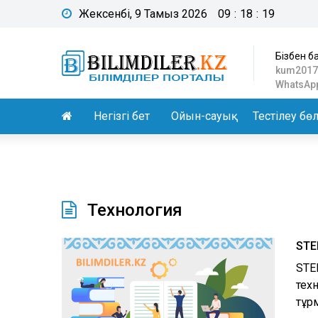
Жексенбі, 9 Тамыз 2026
09
:
18
:
20
Бізбен б
kum2017
WhatsApp
Негізгі бет
Ойын-сауық
Тестілеу бөл
Технология
STE
STE
тех
тұр