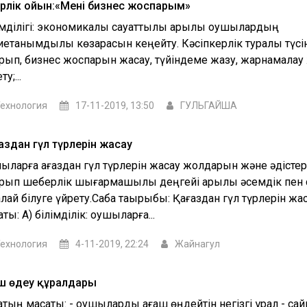
ерлік ойын:«Менің бизнес жоспарым»
імділігі: экономикалық сауаттылық арқылы оқушылардың
иетанымдылық көзқарасын кеңейту. Кәсіпкерлік туралы түсі
рып, бизнес жоспарын жасау, түйіндеме жазу, жарнамала
у;...
ехнология
17-11-2019, 13:50
ГУЛЬГАЙША
аздан гүл түрлерін жасау
шыларға қағаздан гүл түрлерін жасау жолдарын және әдістер
рып шеберлік шығармашылық деңгейі арқылы әсемдік пен 
лай білуге үйрету.Сабақ тақырыбы: Қағаздан гүл түрлерін жас
аты: А) білімділік: оқушыларға...
ехнология
4-11-2019, 22:24
Жайнагул
ш өңдеу құралдары
қтың мақсаты: - оқушыларды ағаш өңдейтін негізгі құрал - с