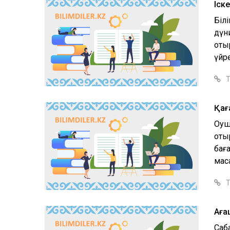
Іск
Біл
дүн
оты
үйрет
Т
Қағ
Oқу
оты
баға
мақс
Т
Аға
Саба