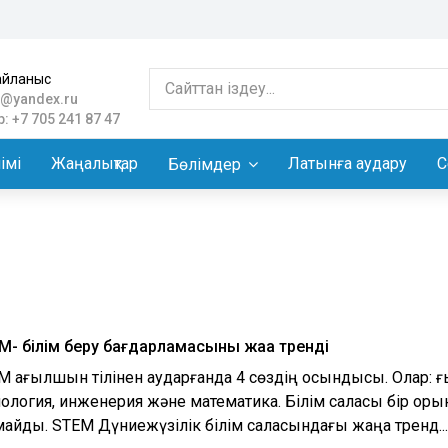
айланыс
@yandex.ru
: +7 705 241 87 47
імі
Жаңалықтар
Латынға аудару
С
Бөлімдер
M- білім беру бағдарламасының жаңа тренді
M ағылшын тілінен аударғанда 4 сөздің қосындысы. Олар: 
нология, инженерия және математика. Білім саласы бір оры
майды. STEM Дүниежүзілік білім саласындағы жаңа тренд...