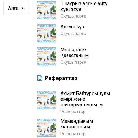
1 наурыз алғыс айту
Алға
күні эссе
Оқушыларға
Алтын күз
Оқушыларға
Менің елім
Қазақстаным
Оқушыларға
Рефераттар
Ахмет Байтұрсынұлы
өмірі және
шығармашылығы
Рефераттар
Мамандығым
мақтанышым
Рефераттар