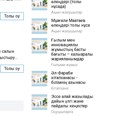
өлеңдері (толық
нұсқада)
Ақын-жазушылар
Толық оқу
Мұқағали Мақатаев
өлеңдері толық нұсқа
Ақын-жазушылар
Ғылым мен
инновациялық
жұмыстың басты
 салқын
бағыты – халықаралық
стыру....
жарияланымдар
Ғылыми жұмыс
Толық оқу
Әл-Фараби
кітапханасы -
білімнің қазынасы
Кітапхана
Эссе қалай жазылады:
дайын үлгі және
пайдалы кеңестер
Оқушыларға