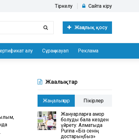
Тіркелу
Сайтқа кіру
Жаңалық қосу
ертификат алу
Сұрақ жауап
Реклама
Жаңалықтар
Жаңалықтар
Пікірлер
Жануарларға қамқор
ғылым,
болуды бала кезден
нда
үйрету: Алматыда
Purina «Біз сенің
.
достарыңбыз»