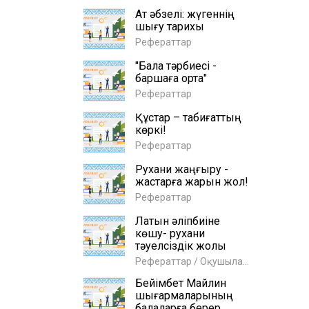
Ат әбзелі: жүгеннің
шығу тарихы
Рефераттар
"Бала тәрбиесі -
баршаға ортақ"
Рефераттар
Құстар – табиғаттың
көркі!
Рефераттар
Рухани жаңғыру -
жастарға жарқын жол!
Рефераттар
Латын әліпбиіне
көшу- рухани
тәуелсіздік жолы
Рефераттар / Оқушыларға
Бейімбет Майлин
шығармаларының
балаларға берер