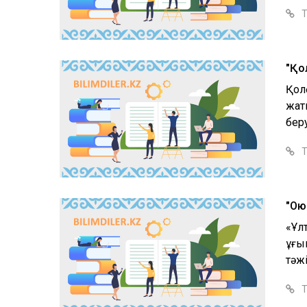
Т
"Қо
Қол
жаты
беру
Т
"Ою
«Ұл
ұғым
тәжі
Т