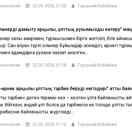
ехнология
22-05-2020, 01:20
Турсынай Кобейова
лөнерді дамыту арқылы, ұлттық рухымызды көтеру" ма
өнер халық өмірімен, тұрмысымен бірге жетіліп, біте қайнас
р. Сан алуан түрлі қолөнер бұйымдар әсемдігі, өрнегі тұрмы
мен адамдарға рухани ләззат әкелген....
ехнология
22-05-2020, 01:18
Турсынай Кобейова
-өрнек арқылы ұлттық тәрбие берудің негіздері" атты ба
ттық тәрбие» деген термин кез – келген ұлтқа байланысты а
. Өйткені, қандай ұлт болса да тәрбиесін өз тілінде ұлттық т
рибесіне байланысты жүргізеді....
ехнология
22-05-2020, 01:16
Турсынай Кобейова