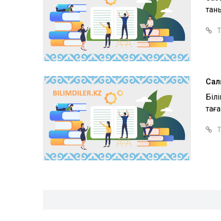
таны
Т
Сал
Біл
тағ
Т