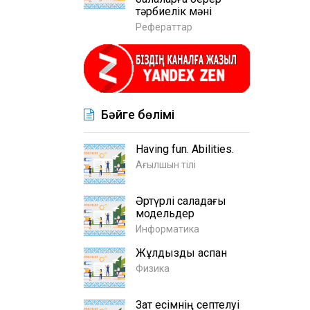
тәрбиелік мәні
Рефераттар
Бәйге бөлімі
Having fun. Abilities.
Ағылшын тілі
Әртүрлі саладағы
модельдер
Информатика
Жұлдызды аспан
Физика
Зат есімнің септелуі