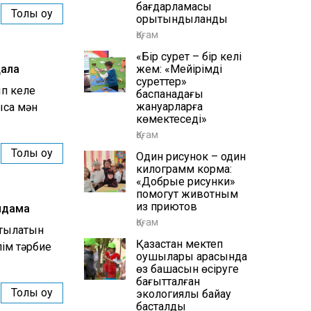
бағдарламасы
Толық оқу
қорытындыланды
Қоғам
«Бір сурет – бір келі
қала
жем: «Мейірімді
суреттер»
ып келе
баспанадағы
жануарларға
сқа мән
көмектеседі»
Қоғам
Толық оқу
Один рисунок – один
килограмм корма:
«Добрые рисунки»
помогут животным
из приютов
яндама
Қоғам
йтылатын
Қазақстан мектеп
әлім тәрбие
оқушылары арасында
өз бақшасын өсіруге
бағытталған
Толық оқу
экологиялық байқау
басталды