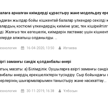
балаға арналған киімдерді құрастыру және модельдеу ер
даған жылдар бойы кішкентай балалар үлкендер секілді ки
алардың костюмі үлкендердің киіміне ұқсас, тек кішірейтілг
ілді. Жалғыз тек өзгешелік, киімдерін ластамас үшін кішкен
илерде алжапқыш қолданылды. ...
ехнология
16-04-2020, 13:50
Изтаева
іргі заманғы сәндік қолданбалы өнері
қтың мақсаты: а) Білімділік: Оқушыларға қазіргі заманғы сәнді
данбалы өнердің ерекшеліктерін түсіндіру. Сыр бойындағы 
ерлерінің шығармаларымен таныстыру және насихаттау....
ехнология
30-11-2019, 16:38
Ұлбосын