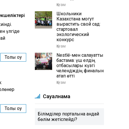
Қоғам
Школьники
екшеліктері
Казахстана могут
вырастить свой сад:
інді.
стартовал
ен үлгіде
экологический
тай
конкурс
Қоғам
Nestlé-мен салауатты
Толық оқу
бастама: үш елдің
отбасылары күзгі
челендждің финалын
атап өтті
к
Қоғам
қолөнер
Сауалнама
Толық оқу
Білімділер порталына қандай
бөлім жетіспейді?