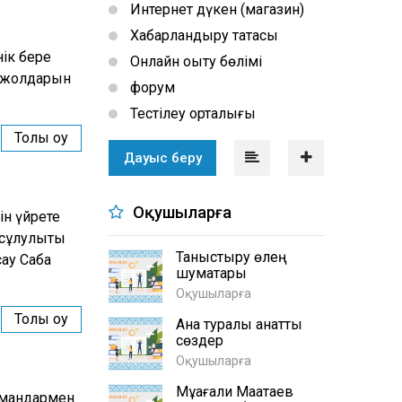
Интернет дүкен (магазин)
Хабарландыру тақтасы
нік бере
Онлайн оқыту бөлімі
у жолдарын
форум
Тестілеу орталығы
Толық оқу
Дауыс беру
Оқушыларға
ін үйрете
сұлулықты
Таныстыру өлең
ау Сабақ
шумақтары
Оқушыларға
Толық оқу
Ана туралы қанатты
сөздер
Оқушыларға
Мұқағали Мақатаев
аймандармен