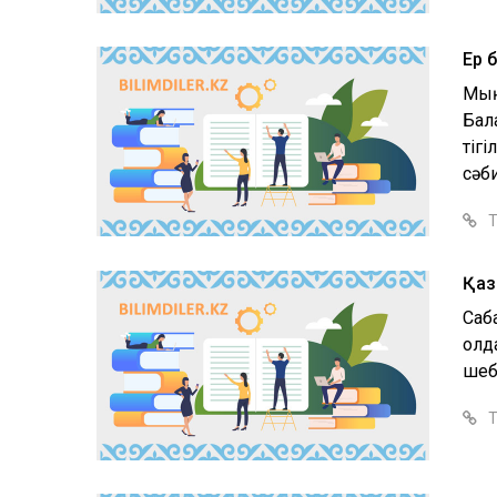
Ер 
Мың
Бал
тіг
сәб
Т
Қаз
Саба
қол
шеб
Т