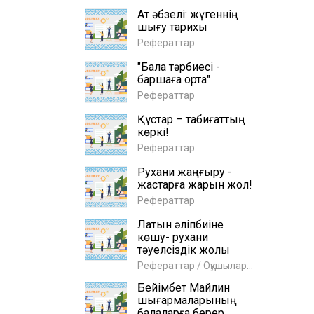
Ат әбзелі: жүгеннің
шығу тарихы
Рефераттар
"Бала тәрбиесі -
баршаға ортақ"
Рефераттар
Құстар – табиғаттың
көркі!
Рефераттар
Рухани жаңғыру -
жастарға жарқын жол!
Рефераттар
Латын әліпбиіне
көшу- рухани
тәуелсіздік жолы
Рефераттар / Оқушыларға
Бейімбет Майлин
шығармаларының
балаларға берер