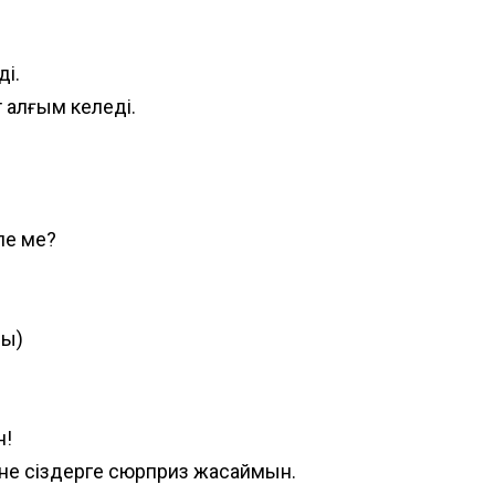
і.
 алғым келеді.
ле ме?
ды)
н!
не сіздерге сюрприз жасаймын.