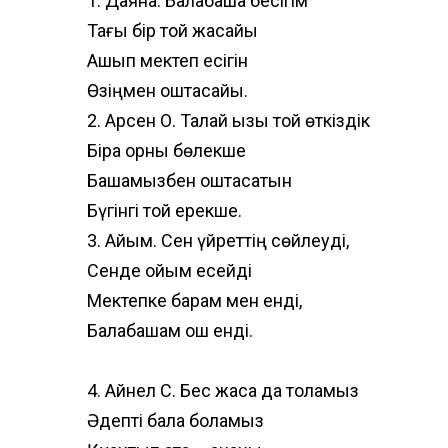
1. Даяна. Балабақша бесігім
Тағы бір той жасайық
Ашып мектеп есігін
Өзіңмен қоштасайық.
2. Арсен О. Талай қызық той өткіздік
Бірақ орны бөлекше
Бақшамызбен қоштасатын
Бүгінгі той ерекше.
3. Айым. Сен үйреттің сөйлеуді,
Сенде ойым есейді
Мектепке барам мен енді,
Балабақшам қош енді.
4. Айнел С. Бес жасқа да толамыз
Әдепті бала боламыз