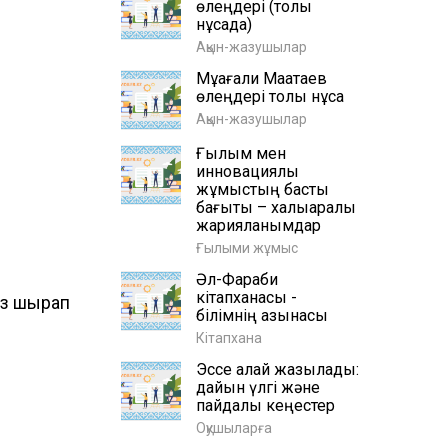
өлеңдері (толық
нұсқада)
Ақын-жазушылар
Мұқағали Мақатаев
өлеңдері толық нұсқа
Ақын-жазушылар
Ғылым мен
инновациялық
жұмыстың басты
бағыты – халықаралық
жарияланымдар
Ғылыми жұмыс
Әл-Фараби
кітапханасы -
з шырқап
білімнің қазынасы
Кітапхана
Эссе қалай жазылады:
дайын үлгі және
пайдалы кеңестер
Оқушыларға