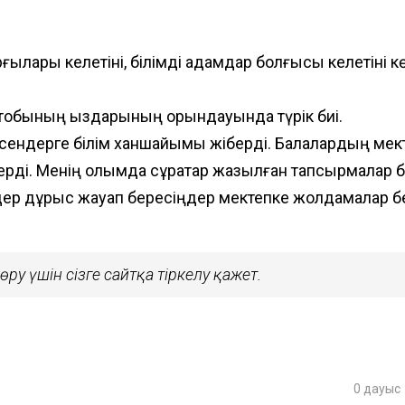
рғылары келетіні, білімді адамдар болғысы келетіні к
тобының қыздарының орындауында түрік биі.
ні сендерге білім ханшайымы жіберді. Балалардың мек
рді. Менің қолымда сұрақтар жазылған тапсырмалар б
дер дұрыс жауап бересіңдер мектепке жолдамалар б
ру үшін сізге сайтқа тіркелу қажет.
0
дауыс