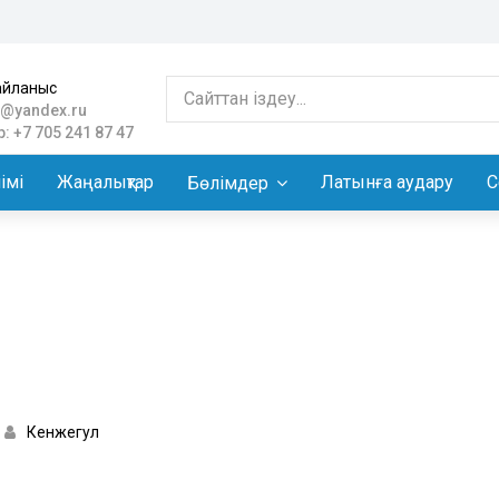
айланыс
@yandex.ru
: +7 705 241 87 47
імі
Жаңалықтар
Латынға аудару
С
Бөлімдер
Кенжегул