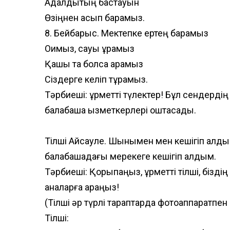
Адалдықтың бастауын
Өзіңнен асып барамыз.
8. Бейбарыс. Мектепке ертең барамыз
Оқимыз, сауық құрамыз
Қашық та болса арамыз
Сіздерге келіп тұрамыз.
Тәрбиеші: құрметті түлектер! Бұл сендерд
балабақша қызметкерлері қоштасады.
Тілші Айсауле. Шынымен мен кешігіп қалдым
балабақшадағы мерекеге кешігіп қалдым.
Тәрбиеші: Қорықпаңыз, құрметті тілші, бізді
аналарға қараңыз!
(Тілші әр түрлі тараптарда фотоаппаратпен 
Тілші: