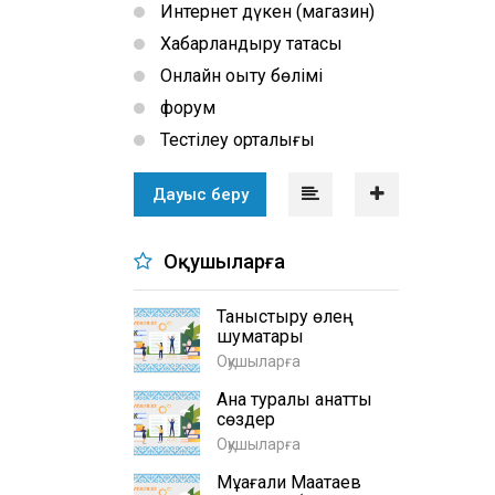
Интернет дүкен (магазин)
Хабарландыру тақтасы
Онлайн оқыту бөлімі
форум
Тестілеу орталығы
Дауыс беру
Оқушыларға
Таныстыру өлең
шумақтары
Оқушыларға
Ана туралы қанатты
сөздер
Оқушыларға
Мұқағали Мақатаев