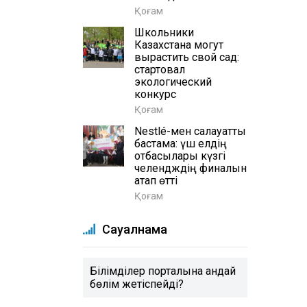
Қоғам
Школьники
Казахстана могут
вырастить свой сад:
стартовал
экологический
конкурс
Қоғам
Nestlé-мен салауатты
бастама: үш елдің
отбасылары күзгі
челендждің финалын
атап өтті
Қоғам
Сауалнама
Білімділер порталына қандай
бөлім жетіспейді?