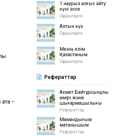
1 наурыз алғыс айту
күні эссе
Оқушыларға
Алтын күз
Оқушыларға
Менің елім
Қазақстаным
лық
Оқушыларға
Рефераттар
Ахмет Байтұрсынұлы
өмірі және
 ата –
шығармашылығы
Рефераттар
Мамандығым
мақтанышым
Рефераттар