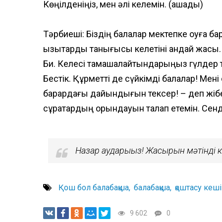
Көңілденіңіз, мен әлі келемін. (қашады)
Тәрбиеші: Біздің балалар мектепке оқуға ба
қызықтарды танығысы келетіні қандай жақсы.
Би. Келесі тамашалайтындарыңыз гүлдер 
Бестік. Құрметті де сүйкімді балалар! Ме
барардағы дайындығын тексер! – деп жібе
сұрақтардың орындауын талап етемін. Сен
Назар аударыңыз! Жасырын мәтінді кө
Қош бол балабақша
балабақша
қоштасу кеші
9 602
0