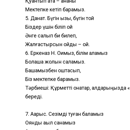
Қуантып ата – ананы
Мектепке кетіп барамыз.
5. Данат. Бүгін қызық, бүгін той
Біздер үшін біліп қой
Әнге салып би билеп,
Жалғастырсын ойды – ой.
6. Еркеназ Н. Оқимыз, білім аламыз
Болашақ жолын саламыз.
Бақшамызбен қоштасып,
Біз мектепке барамыз.
Тәрбиеші: Құрметті қонақтар, алдарыңызда
береді.
7. Ақарыс. Сезімді туған баламыз
Оянды ақыл санамыз