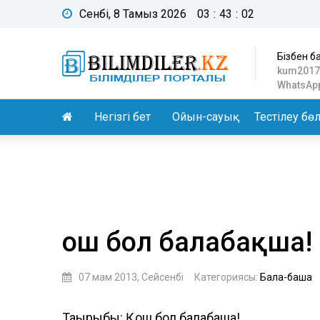
Сенбі, 8 Тамыз 2026
03
:
43
:
03
Бізбен б
kum2017
WhatsApp
Негізгі бет
Ойын-сауық
Тестілеу бөл
Қош бол балабақша!
07 мам 2013, Сейсенбі
Категориясы:
Бала-бақша
Тақырыбы: Қош бол балабақша!