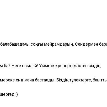
ің балабақшадағы соңғы мейрамдарың. Сендермен бар
 ба? Неге осылай! Үкіметке репортаж істеп сіздің
ң мереке енді ғана басталды. Біздің түлектерге, бақытты
шертеді.)