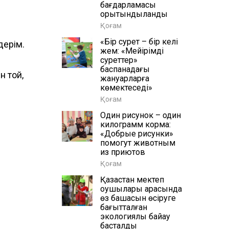
бағдарламасы
қорытындыланды
Қоғам
«Бір сурет – бір келі
дерім.
жем: «Мейірімді
суреттер»
баспанадағы
н той,
жануарларға
көмектеседі»
Қоғам
Один рисунок – один
килограмм корма:
«Добрые рисунки»
помогут животным
из приютов
Қоғам
Қазақстан мектеп
оқушылары арасында
өз бақшасын өсіруге
бағытталған
экологиялық байқау
басталды