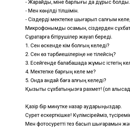
- Жарайды, міне барлығы да дұрыс болды.
- Мен көңілді тілшімін.
- Сіздерді мектепке шығарып салғым келед
Микрофонымды қосамын, сіздерден сұхбат
Сұрақтарға бітірушілер жауап береді.
1. Сен өскенде кім болғың келеді?
2. Сен өз тәрбиешілеріңе не тілейсің?
3. Есейгенде балабақшада жұмыс істегің ке
4. Мектепке барғың келе ме?
5. Онда қандай баға алғың келеді?
Қызықты сұхбатыңызға рахмет! (қол алыса
Қазір бір минутке назар аударыңыздар.
Сурет ескерткішке! Күлімсірейміз, түсіремі
Мен фотосуретті тез басып шығарамын жә