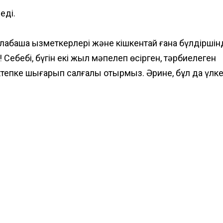
еді.
 балабақша қызметкерлері және кішкентай ғана бүлдіршін
! Себебі, бүгін екі жыл мәпелеп өсірген, тәрбиелеген
епке шығарып салғалы отырмыз. Әрине, бұл да үлке