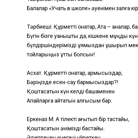
Балалар «Учать в школе» әуенімен залға кір
Тәрбиеші: Құрметті қонақтар, Ата – аналар,
Бүгін бізге қуанышты да, кішкене мұңды күн
бүлдіршіндерімізді ұямыздан ұшырып мект
тойларыңыз құтты болсын!
Асхат. Құрметті қонақтар, армысыздар,
Бәріңізде есен-сау бармысыздар?!
Қоштасатын күн келді бақшаменен
Апайларға айтатын алғысым бар.
Еркеназ М. Ақ тілекті ағытып бір тастайық,
Қоштасатын әнімізді бастайық.
Әдеппенен өнегені үйреткен,