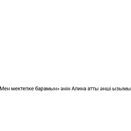
 «Мен мектепке барамын» әнін Алина атты әнші қызымы