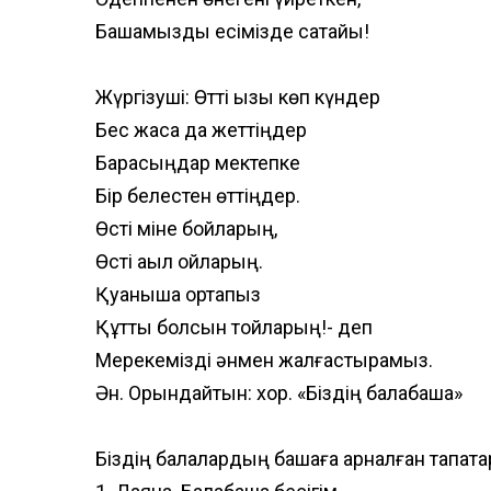
Бақшамызды есімізде сақтайық!
Жүргізуші: Өтті қызық көп күндер
Бес жасқа да жеттіңдер
Барасыңдар мектепке
Бір белестен өттіңдер.
Өсті міне бойларың,
Өсті ақыл ойларың.
Қуанышқа ортақпыз
Құтты болсын тойларың!- деп
Мерекемізді әнмен жалғастырамыз.
Ән. Орындайтын: хор. «Біздің балабақша»
Біздің балалардың бақшаға арналған тақпақт