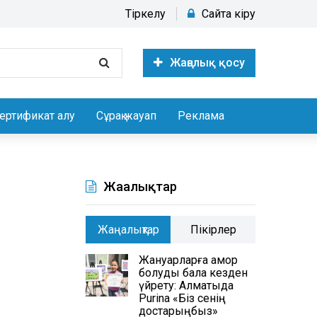
Тіркелу
Сайтқа кіру
Жаңалық қосу
ертификат алу
Сұрақ жауап
Реклама
Жаңалықтар
Жаңалықтар
Пікірлер
Жануарларға қамқор
болуды бала кезден
үйрету: Алматыда
Purina «Біз сенің
достарыңбыз»