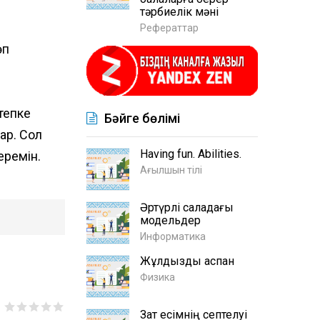
тәрбиелік мәні
Рефераттар
өп
тепке
Бәйге бөлімі
ар. Сол
Having fun. Abilities.
еремін.
Ағылшын тілі
Әртүрлі саладағы
модельдер
Информатика
Жұлдызды аспан
Физика
Зат есімнің септелуі