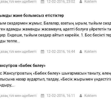
азақ тілі мен әдебиеті
12-02-2016, 23:02
Koktem
ымды және болымсыз етістіктер
ым сөздермен жұмыс. Балалар, қазақтың ырым, тыйым сөзд
ген адамды жамандық жасамауға, әдепті болуға үйрететін тә
ер. Ендеше, тыйым сөздер айтып көрейік. 1. Бос бесікті тер
ы теппе....
азақ тілі мен әдебиеті
12-02-2016, 16:44
Koktem
Жансүгіров «Бөбек бөлеу»
яс Жансүгіровтың «Бөбек бөлеу» шығармасын таныту, өлең
ылысына назар аудартып, талдау, «Бесік жырымен үндестігі
дыру;...
азақ тілі мен әдебиеті
12-02-2016, 16:11
Koktem