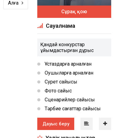
Алға
Сұрақ қою
Сауалнама
Қандай конкурстар
ұйымдастырған дұрыс
Ұстаздарға арналған
Оқушыларға арналған
Сурет сайысы
Фото сайыс
Сценарийлер сайысы
Тәрбие сағаттар сайысы
Дауыс беру
Үздік жаңалықтар