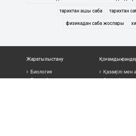
тарихтан ашық сабақ
тарихтан са
физикадан сабақ жоспары
х
Жаратылыстану
Қоғамдық пәнде
Биология
Қазақ тілі мен
География
Орыс тілі мен
Математика
Ағылшын тілі
Информатика
Бастауыш сы
Физика
Бала бақша
Сайт әкімші
көшірген жа
порталы сіз