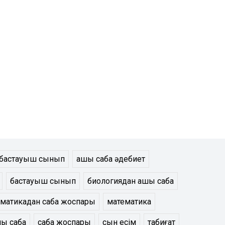
қ бастауыш сынып
ашық сабақ әдебиет
бастауыш сынып
биологиядан ашық сабақ
матикадан сабақ жоспары
математика
қ сабақ
сабақ жоспары
сын есім
табиғат