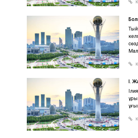
Қ
Бол
Тый
кел
сөзд
Малд
Қ
І. 
Іли
құр
ұғын
Қ