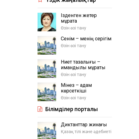
Ізденген жетер
мұратқа
Өзін өзі тану
Сенім – менің серігім
Өзін өзі тану
Ниет тазалығы –
имандылық мұраты
Өзін өзі тану
Мінез – адам
көрсеткіші
Өзін өзі тану
Білімділер порталы
Диктанттар жинағы
Қазақ тілі және әдебиеті