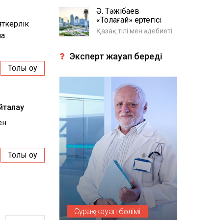
Ә. Тәжібаев
«Толағай» ертегісі
яткерлік
Қазақ тілі мен әдебиеті
ша
Эксперт жауап береді
Толық оқу
йталау
ен
Толық оқу
Сұрақ-жауап бөлімі