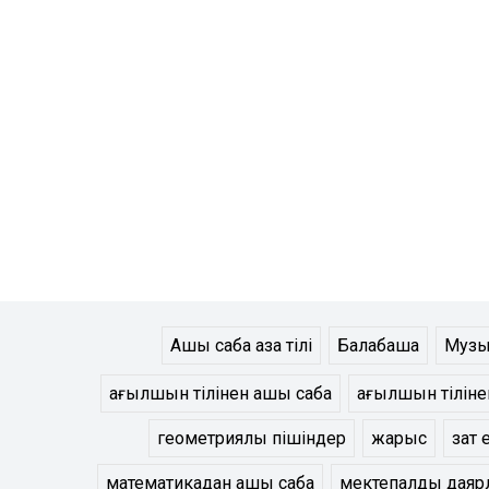
Ашық сабақ қазақ тілі
Балабақша
Музы
ағылшын тілінен ашық сабақ
ағылшын тілінен
геометриялық пішіндер
жарыс
зат 
математикадан ашық сабақ
мектепалды даяр