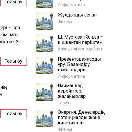
Толық оқу
Информатика
Жұлдызды аспан
Физика
ері – кез
лімі мол
Ш. Мұртаза «Эльза –
бетпе. 2.
кішкентай періште»
Қазақ тілі мен әдебиеті
Презентацияларды
Толық оқу
құру. Безендіру
шаблондары
Информатика
Наймандар,
нің
керейіттер,
н
жалайырлар
Тарих
Энергия. Денелердің
Толық оқу
потенциалдық және
кинетикалық
Физика