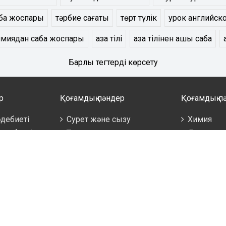
бақ жоспары
тәрбие сағаты
төрт түлік
урок английск
имиядан сабақ жоспары
қазақ тілі
қазақ тілінен ашық сабақ
Барлық тегтерді көрсету
р
Қоғамдық пәндер
Қоғамдық п
 әдебиеті
Сурет және сызу
Химия
 әдебиеті
Технология
Дене шын
Музыка
Құқық негі
нып
Тарих
Алғашқы ә
Өзін өзі тану
сінің рұқсатынсыз порталдан көшіріп басқа сайтқа жариялауғ
ғдайда біздің порталға активті сілтеме қою міндететі. Білім
дерге әрқашан өзекті жаңалықтар ұсынады. Қазақстандағы бі