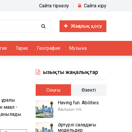
Сайтқа тіркелу
Сайтқа кіру
Жаңалық қосу
гия
Тарих
География
Музыка
Қызықты жаңалықтар
Соңғы
Өзекті
құралы.
Having fun. Abilities.
 мақал -
Ағылшын тілі
данылады.
Әртүрлі саладағы
модельдер