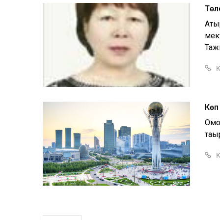
Төл
Аты
мект
Тажи
Қ
Көп
Омо
тақы
Қ