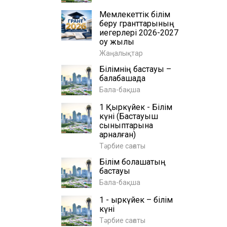
Мемлекеттік білім
беру гранттарының
иегерлері 2026-2027
оқу жылы
Жаңалықтар
Білімнің бастауы –
балабақшада
Бала-бақша
1 Қыркүйек - Білім
күні (Бастауыш
сыныптарына
арналған)
Тәрбие сағаты
Білім болашақтың
бастауы
Бала-бақша
1 - қыркүйек – білім
күні
Тәрбие сағаты