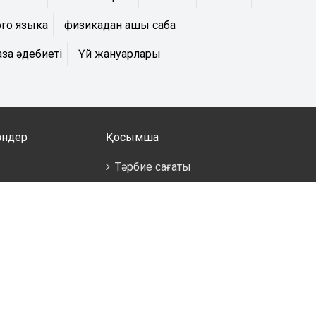
ого языка
физикадан ашық сабақ
қазақ әдебиеті
Үй жануарлары
әндер
Қосымша
Тәрбие сағаты
ықтыру
здері
скери дайындық
а болмайды,
ділер
лім беру және