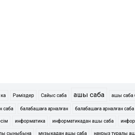
ашық сабақ
ка
Рәміздер
Сайыс сабақ
ашық саба
 сабақ
балабақшаға арналған
балабақшаға арналған сабақ
есім
информатика
информатикадан ашық сабақ
инфор
лық сыныбына
музыкадан ашық сабақ
наурыз туралы ашы