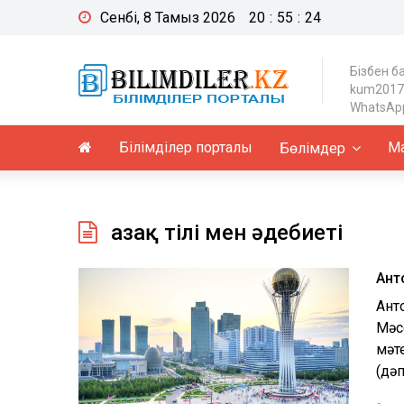
Сенбі, 8 Тамыз 2026
20
:
55
:
25
Бізбен б
kum2017
WhatsApp
Білімділер порталы
Ма
Бөлімдер
Қазақ тілі мен әдебиеті
Ант
Ант
Мәс
мәт
(дәп