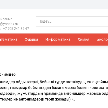
айланыс
@yandex.ru
: +7 705 241 87 47
тематика
Физика
Информатика
Химия
Биоло
онимдер
онимдер ойды әсерлі, бейнелі түрде жеткізудің ең оңтайлы 
елен, ғасырлар бойы атадан балаға мирас болып келе жатқан
елдердің, жұмбақтардың құрамында антонимдер жарыса қол
терлеріне антонимдерді теріп жазады) •...