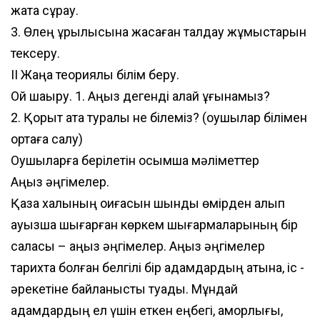
жатқа сұрау.
3. Өлең құрылысына жасаған талдау жұмыстарын
тексеру.
ІІ Жаңа теориялық білім беру.
Ой шақыру. 1. Аңыз дегенді қалай ұғынамыз?
2. Қорқыт ата туралы не білеміз? (оқушылар білімен
ортаға салу)
Оқушыларға берілетін қосымша мәліметтер
Аңыз әңгімелер.
Қазақ халқының оқиғасын шындық өмірден алып
ауызша шығарған көркем шығармаларының бір
саласы – аңыз әңгімелер. Аңыз әңгімелер
тарихта болған белгілі бір адамдардың атына, іс -
әрекетіне байланысты туады. Мұндай
адамдардың ел үшін еткен еңбегі, қамқорлығы,