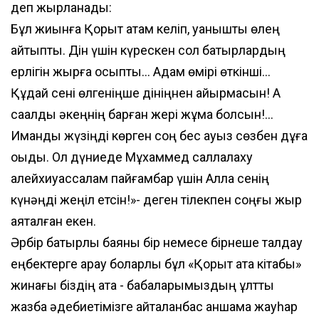
деп жырланады:
Бұл жиынға Қорқыт атам келіп, қуанышты өлең
айтыпты. Дін үшін күрескен сол батырлардың
ерлігін жырға қосыпты... Адам өмірі өткінші...
Құдай сені өлгеніңше дініңнен айырмасын! Ақ
сақалды әкеңнің барған жері жұмақ болсын!...
Иманды жүзіңді көрген соң бес ауыз сөзбен дұға
оқыдық. Ол дүниеде Мұхаммед саллалаху
алейхиуассалам пайғамбар үшін Алла сенің
күнәңді жеңіл етсін!»- деген тілекпен соңғы жыр
аяқталған екен.
Әрбір батырлық баяны бір немесе бірнеше талдау
еңбектерге арқау боларлық бұл «Қорқыт ата кітабы»
жинағы біздің ата - бабаларымыздың ұлттық
жазба әдебиетімізге қайталанбас қаншама жауһар