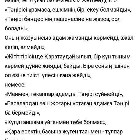
өзінің тегін қуған балаға ешкім жетпейді, т. б.
«Тәңірісі құрамаса, ешкімнің бірі екеу болмайды»,
«Тәңірі бәндесінің пешенесіне не жазса, сол
болады»,
Оның жазуынсыз адам жамандық көрмейді, ажал
келіп, өлмейді»,
«Жігіт тірісінде Қаратаудай қылып, бір күн тыным
көрмей дүние жияды, байды. Бірақ соның ішінен
ол өзіне тиісті үлесін ғана жейді»,
немесе:
«Менмен, тәкаппар адамды Тәңірі сүймейді»,
«Басқалардан өзін жоғары ұстаған адамға Тәңірі
бақ бермейді»,
«Күлді қаншама үйгенмен төбе болмас»,
«Қара есектің басына жүген таққанмен - тұлпар