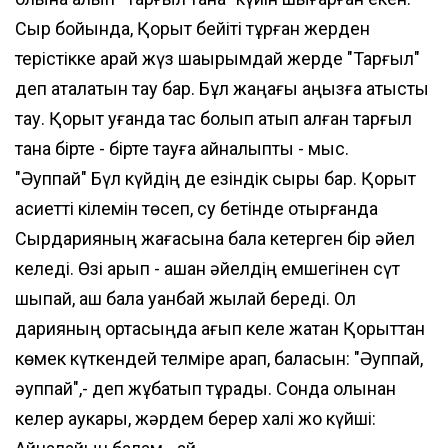
Сыр бойында, Қорқыт бейіті тұрған жерден
терістікке қарай жүз шақырымдай жерде "Тарғыл"
деп аталатын тау бар. Бұл жаңағы аңызға қатысты
тау. Қорқыт қуғанда тас болып қатып қалған тарғыл
тана бірте - бірте тауға айналыпты - мыс.
"Әуппай" Бүл күйдің де езіндік сыры бар. Қорқыт
қасиетті кілемін төсеп, су бетінде отырғанда
Сырдарияның жағасына бала кетерген бір әйел
келеді. Өзі арып - ашқан әйелдің емшегінен сүт
шықпай, аш бала уанбай жылай береді. Ол
дарияның ортасыңда ағып келе жатқан Қорқыттан
көмек күткендей телміре қарап, баласын: "Әуппай,
әуппай",- деп жұбатып тұрады. Сонда қолынан
келер қаукары, жәрдем берер халі жоқ күйші: