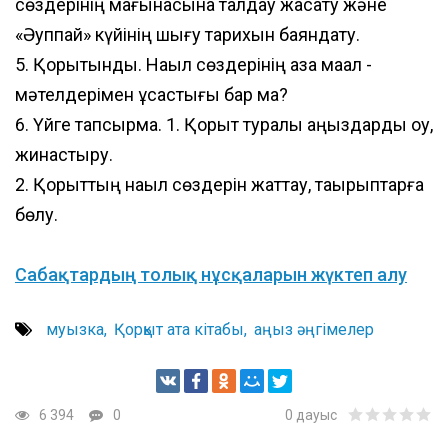
сөздерінің мағынасына талдау жасату және
«Әуппай» күйінің шығу тарихын баяндату.
5. Қорытынды. Нақыл сөздерінің қазақ мақал -
мәтелдерімен ұқсастығы бар ма?
6. Үйге тапсырма. 1. Қорқыт туралы аңыздарды оқу,
жинастыру.
2. Қорқыттың нақыл сөздерін жаттау, тақырыптарға
бөлу.
Сабақтардың толық нұсқаларын жүктеп алу
муызка
Қорқыт ата кітабы
аңыз әңгімелер
6 394
0
0
дауыс