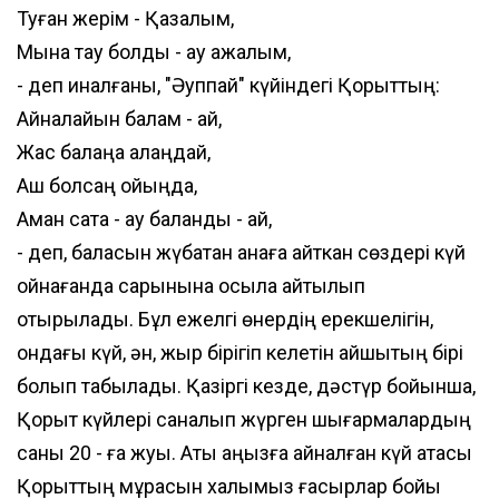
Туған жерім - Қазалым,
Мына тау болды - ау ажалым,
- деп қиналғаны, "Әуппай" күйіндегі Қорқыттың:
Айналайын балам - ай,
Жас балаңа алаңдай,
Аш болсаң ойыңда,
Аман сақта - ау баланды - ай,
- деп, баласын жүбатқан анаға айткан сөздері күй
ойнағанда сарынына қосыла айтылып
отырылады. Бұл ежелгі өнердің ерекшелігін,
ондағы күй, ән, жыр бірігіп келетін айшықтың бірі
болып табылады. Қазіргі кезде, дәстүр бойынша,
Қорқыт күйлері саналып жүрген шығармалардың
саны 20 - ға жуық. Аты аңызға айналған күй атасы
Қорқыттың мұрасын халқымыз ғасырлар бойы