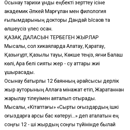
Осынау тарихи құнды еңбекті зерттеу ісіне
академик Әлкей Марғұлан мен филология
ғылымдарының докторы Дандай Ысқақов та
өлшеусіз үлес қосқан.
ҚАЗАҚ ДАЛАСЫН ТЕРБЕГЕН ЖЫРЛАР
Мысалы, сол хикаяларда Алатау, Қаратау,
Қазығұрт, Қазылық тауы, Көкше теңіз, яғни Балқаш
көлі, Арқа белі сияқты жер - су аттары жиі
ұшырасады.
Осынау батырлық 12 баянның әрқайсысы дерлік
жыр ауторының Аллаға мінажат етіп, Жаратқаннан
жарылқау тілеуімен аяқталып отырады.
Мысалы, «Кітаптағы» «Сыртқы оғыздардың ішкі
оғыздарға қарсы бас көтеруі...» деп аталатын ең
соңғы 12 - ші жырдың соңғы түйінінде былай