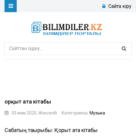
Сайтқа кіру
Қорқыт ата кітабы
03 мам 2020, Жексенбі
Категориясы:
Музыка
ramuk_b
Сабақтың тақырыбы: Қорқыт ата кітабы