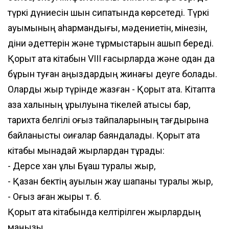
түркі дүниесін шын сипатында көрсетеді. Түркі
қауымының қаһармандығы, мәдениетін, мінезін,
діни әдеттерін және тұрмыстарын ашып береді.
Қорқыт ата кітабын VIII ғасырларда және одан да
бұрын туған аңыздардың жинағы деуге болады.
Оларды жыр түрінде жазған - Қорқыт ата. Кітапта
қазақ халқының құрылуына тікелей қатысы бар,
тарихта белгілі оғыз тайпаларының тағдырына
байланысты оқиғалар баяндалады. Қорқыт ата
кітабы мынадай жырлардан тұрады:
- Дерсе хан ұлы Бұқаш туралы жыр,
- Қазан бектің ауылын жау шапқаны туралы жыр,
- Оғыз қаған жыры т. б.
Қорқыт ата кітабында келтірілген жырлардың
маңызы