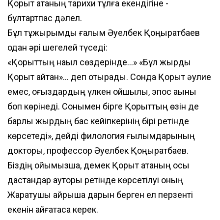
Қорқыт атаның тарихи тұлға екендігіне -
бұлтартпас дәлел.
Бұл тұжырымды ғалым Әуелбек Қоңыратбаев
одан әрі шегелей түседі:
«Қорқыттың нақыл сөздерінде...» «Бұл жырды
Қорқыт айтқан»... деп отырады. Сонда Қорқыт әулие
емес, оғыздардың үлкен ойшылы, эпос ақыны
боп көрінеді. Сонымен бірге Қорқыттың өзін де
барлық жырдың бас кейіпкерінің бірі ретінде
көрсетеді», дейді филология ғылымдарының
докторы, профессор Әуелбек Қоңыратбаев.
Біздің ойымызша, демек Қорқыт атаның осы
дастандар ауторы ретінде көрсетілуі оның
Жаратушы айрықша дарын берген ел перзенті
екенін айғақтаса керек.