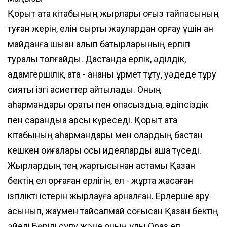
Қорқыт ата кітабының жырлары оғыз тайпасының
туған жерін, елін сыртқы жаулардан қорғау үшін қан
майданға шыққан алып батырларының ерлігі
туралы толғайды. Дастанда ерлік, әділдік,
адамгершілік, ата - ананы құрмет тұту, уәдеде тұру
сияқты ізгі қасиеттер айтылады. Оның
қаһармандары қорқақтық пен опасыздыққа, әдіпсіздік
пен сарандыққа қарсы күреседі. Қорқыт ата
кітабының қаһармандары мен олардың бастан
кешкен оқиғалары осы идеяларды аша түседі.
Жырлардың тең жартысынан астамы Қазан
бектің ел қорғаған ерлігін, ел - жұртқа жасаған
ізгілікті істерін жырлауға арналған. Ерлерше қару
асынып, жаумен тайсалмай соғысқан Қазан бектің
әйелі Бөрілі сұлу және оның ұлы Ораз ел