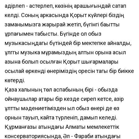
қадірлеп - қастерлеп, көзінің қарашығындай сақтап
келді. Соның аркасында Қорқыт күйлері біздің
заманымызга жарқырай жетіп, бүгінгі бақытты
ұрпағымен табысты. Бүгінде ол қобыз
музыкасыңдагы бүтіндей бір мектепке айналды,
ұлггық музыка мұрамыздың алтын қорына асыл
қазына болып қосылған Қорқыт шығармалары
осылай өркенді өнеріміздің оресін тагы бір биікке
көтерді.
Қазақ халқының төл аспабының бірі - қобызда
ойнаушылар қатары бір кезде сиреп кетсе, қазір
ұлттық мәдениетімізден қыл қобыз өнері де өз
орнын тауып, кайта түрленіп, дамып келеді.
Құрманғазы атындағы Алматы мемлекеттік
консерваториясында, Әл - Фараби атындағы