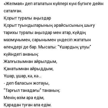
«Желмая» деп аталатын күйлері күні бүгінге дейін
сақталған.
Қорқыт туралы аңыздар
Қорқыт туындыларының әрқайсысының шығу
тарихы туралы аңыздар мен қатар, күйдің
мазмұнымен, сарынымен үндесіп жататын
өлеңдері де бар. Мысалы: "Ұшардың ұлуы"
күйіндегі ананың:
Жалғызымнан айрылдым,
Қанатымнан қайрыддым,
Ұшар, ұшар, кә, кә...
- деп баласын жоқтауы,
"Тарғыл танадағы" тананың:
Менің өзім қара едім,
Қарадан туған ала едім.