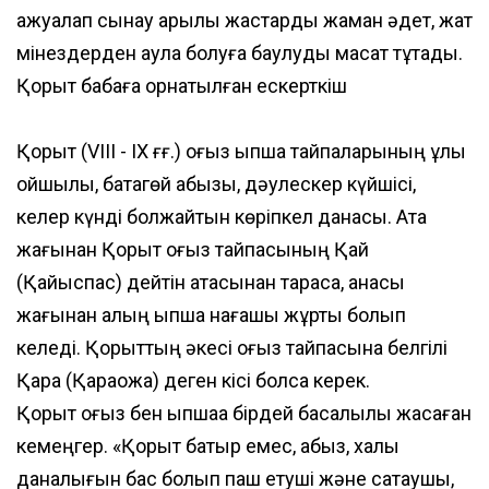
ажуалап сынау арқылы жастарды жаман әдет, жат
мінездерден аулақ болуға баулуды мақсат тұтады.
Қорқыт бабаға орнатылған ескерткіш
Қорқыт (VIII - IX ғғ.) оғыз қыпшақ тайпаларының ұлы
ойшылы, батагөй абызы, дәулескер күйшісі,
келер күнді болжайтын көріпкел данасы. Ата
жағынан Қорқыт оғыз тайпасының Қай
(Қайыспас) дейтін атасынан тараса, анасы
жағынан қалың қыпшақ нағашы жұрты болып
келеді. Қорқыттың әкесі оғыз тайпасына белгілі
Қара (Қарақожа) деген кісі болса керек.
Қорқыт оғыз бен қыпшаққа бірдей басалқылық жасаған
кемеңгер. «Қорқыт батыр емес, абыз, халық
даналығын бас болып паш етуші және сақтаушы,