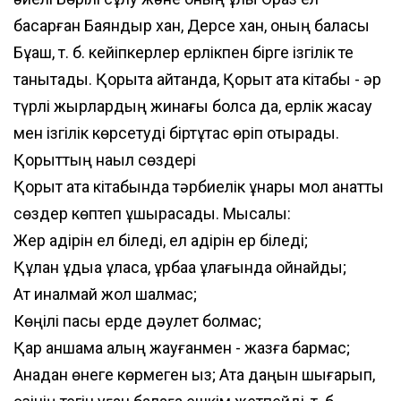
басқарған Баяндыр хан, Дерсе хан, оның баласы
Бұқаш, т. б. кейіпкерлер ерлікпен бірге ізгілік те
танытады. Қорыта айтқанда, Қорқыт ата кітабы - әр
түрлі жырлардың жинағы болса да, ерлік жасау
мен ізгілік көрсетуді біртұтас өріп отырады.
Қорқыттың нақыл сөздері
Қорқыт ата кітабында тәрбиелік құнары мол қанатты
сөздер көптеп ұшырасады. Мысалы:
Жер қадірін ел біледі, ел қадірін ер біледі;
Құлан құдыққа құласа, құрбақа құлағында ойнайды;
Ат қиналмай жол шалмас;
Көңілі пасық ерде дәулет болмас;
Қар қаншама қалың жауғанмен - жазға бармас;
Анадан өнеге көрмеген қыз; Ата даңқын шығарып,