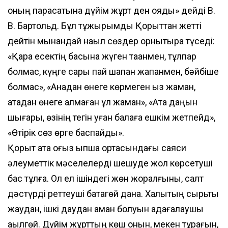
оның парасатына дүйім жұрт ден қояды» дейді В.
В. Бартольд. Бұл тұжырымды Қорқыттан жетті
дейтін мынандай нақыл сөздер орнықтыра түседі:
«Қара есектің басына жүген таққанмен, тұлпар
болмас, күңге сары пай шапан жапқанмен, бәйбіше
болмас», «Анадан өнеге көрмеген қыз жаман,
атадан өнеге алмаған ұл жаман», «Ата даңқын
шығары, өзінің тегін қуған балаға ешкім жетпейд»,
«Өтірік сөз өрге баспайды».
Қорқыт ата оғыз қыпшақ ортасындағы саяси
әлеуметтік мәселелерді шешуде жол көрсетуші
бас тұлға. Ол ел ішіндегі жөн жоралғыны, салт
дәстүрді реттеуші батагөй дана. Халықтың сырьтқы
жаудан, ішкі даудан аман болуын қадағалаушы
ақылгөй. Дүйім жұрттың көш қонын, мекен тұрағын,