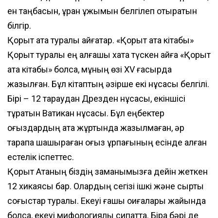
ен таңбасын, ұран ұжымын белгілеп отыратын
білгір.
Қорқыт ата туралы айғақтар. «Қорқыт ата кітабы»
Қорқыт туралы ең алғашқы хатқа түскен айғақ «Қорқыт
ата кітабы» болса, мұның өзі XV ғасырда
жазылған. Бұл кітаптың әзірше екі нұсқасы белгілі.
Бірі – 12 тараудан Дрезден нұсқасы, екіншісі
тұратын Ватикан нұсқасы. Бұл еңбектер
оғыздардың ата жұртында жазылмаған, әр
тарапқа шашыраған оғыз ұрпағының есінде қалған
естелік іспеттес.
Қорқыт Атаның біздің заманымызға дейін жеткен
12 хикаясы бар. Олардың сегізі ішкі және сыртқы
соғыстар туралы. Екеуі ғашық оқиғалары жайында
болса, екеуі мифологиялық сипатта. Бірақ бәрі де