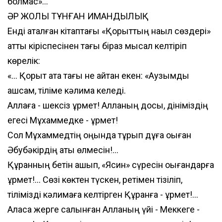
болмас»...
ӘР ЖОЛЫ ТҰНҒАН ИМАНДЫЛЫҚ
Енді аталған кітаптағы «Қорқыттың нақыл сөздері»
атты кіріспесінен тағы біраз мысал келтіріп
көрелік:
«... Қорқыт ата тағы не айтқан екен: «Аузымды
ашсам, тіліме кәлима келеді.
Аллаға - шексіз құрмет! Алланың досы, дініміздің
егесі Мұхаммедке - құрмет!
Сол Мұхаммедтің оңында тұрып дұға оқыған
Әбубәкірдің аты өлмесін!...
Құранның бетін ашып, «Ясин» сүресін оқығандарға
құрмет!... Сөзі көктен түскен, ретімен тізіліп,
тілімізді кәлимаға келтірген Құранға - құрмет!...
Аласа жерге салынған Алланың үйі - Меккеге -