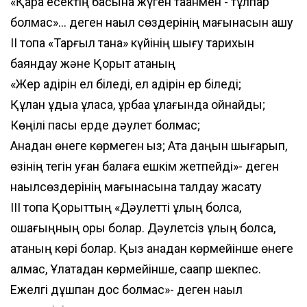
«Қара есектің басына жүген таққанмен - тұлпар
болмас»... деген нақыл сөздерінің мағынасын ашу
ІІ топқа «Тарғыл тана» күйінің шығу тарихын
баяндау және Қорқыт атаның
«Жер қадірін ел біледі, ел қадірін ер біледі;
Құлан құдыққа құласа, құрбақа құлағында ойнайды;
Көңілі пасық ерде дәулет болмас;
Анадан өнеге көрмеген қыз; Ата даңқын шығарып,
өзінің тегін қуған балаға ешкім жетпейді»- деген
нақылсөздерінің мағынасына талдау жасату
ІІІ топқа Қорқыттың «Дәулетті ұлың болса,
ошағыңның қоры болар. Дәулетсіз ұлың болса,
атаның көрі болар. Қыз анадан көрмейінше өнеге
алмас, Ұлатадан көрмейінше, саапр шекпес.
Ежелгі дұшпан дос болмас»- деген нақыл