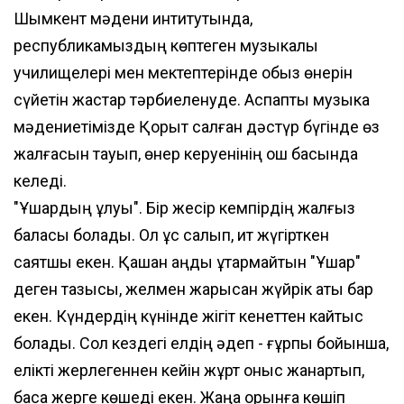
Шымкент мәдени интитутында,
республикамыздың көптеген музыкалық
училищелері мен мектептерінде қобыз өнерін
сүйетін жастар тәрбиеленуде. Аспаптық музыка
мәдениетімізде Қорқыт салған дәстүр бүгінде өз
жалғасын тауып, өнер керуенінің қош басында
келеді.
"Ұшардың ұлуы". Бір жесір кемпірдің жалғыз
баласы болады. Ол құс салып, ит жүгірткен
саятшы екен. Қашқан аңды құтқармайтын "Ұшар"
деген тазысы, желмен жарысқан жүйрік аты бар
екен. Күндердің күнінде жігіт кенеттен кайтыс
болады. Сол кездегі елдің әдеп - ғұрпы бойынша,
елікті жерлегеннен кейін жұрт қоныс жанартып,
басқа жерге көшеді екен. Жаңа орынға көшіп