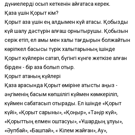
дүниелерді қосып кеткенін айғақтаса керек.
Қазақ үшін Қорқыт кім?
Қорқыт қазақ үшін ең алдымен күй атасы. Қобызды
күй шалу дәстүрін алғаш орнықтырушы. Қобызын
серік етіп, ел қамы мен халық тағдырын болжайтын
көріпкел бақсысы түрік халықтарының ішінде
Қорқыт күйлерін сақтап, бүгінгі күнге жеткізе алған
бірден - бір қазақ болып отыр.
Қорқыт атаның күйлері
Қазақ арасында Қорқыт өміріне қатысты аңыз -
әңгіменің басым көпшілігі күймен көмкеріліп,
күймен сабақтасып отырады. Ел ішінде «Қорқыт
күйі», «Қорқыт сарыны», «Қоңыр», «Тәңір күй»,
«Қорқыттың елмен қоштасуы», «Ұшардың ұлуы»,
«Әупбай», «Башпай», « Кілем жайған», Аққу»,