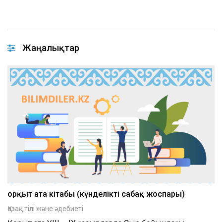
Жаңалықтар
Қорқыт ата кітабы (күнделікті сабақ жоспары)
Қазақ тілі және әдебиеті