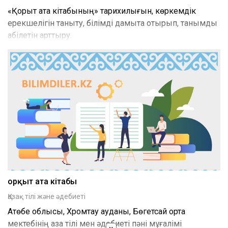
«Қорқыт ата кітабының» тарихилығын, көркемдік
ерекшелігін таныту, білімді дамыта отырып, танымдық
қабілетін арттыру.
Қорқыт ата кітабы
Қазақ тілі және әдебиеті
Ақтөбе облысы, Хромтау ауданы, Бөгетсай орта
мектебінің қазақ тілі мен әдебиеті пәні мұғалімі