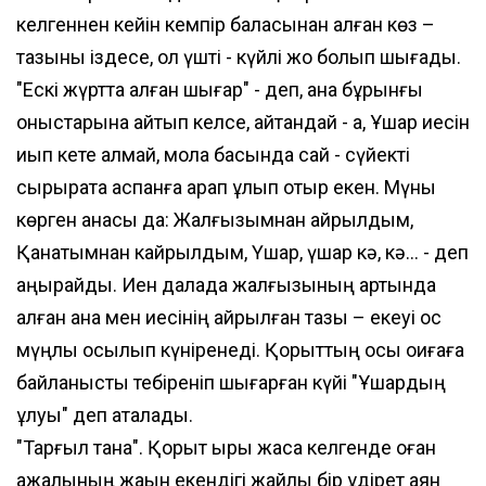
келгеннен кейін кемпір баласынан қалған көз –
тазыны іздесе, ол үшті - күйлі жоқ болып шығады.
"Ескі жүртта қалған шығар" - деп, ана бұрынғы
қоныстарына қайтып келсе, айтқандай - ақ, Ұшар иесін
қиып кете алмай, мола басында сай - сүйекті
сырқырата аспанға қарап ұлып отыр екен. Мүны
көрген анасы да: Жалғызымнан айрылдым,
Қанатымнан кайрылдым, Үшар, үшар кә, кә... - деп
аңырайды. Иен далада жалғызының артында
қалған ана мен иесінің айрылған тазы – екеуі қос
мүңлық қосылып күніренеді. Қорқыттың осы оқиғаға
байланысты тебіреніп шығарған күйі "Ұшардың
ұлуы" деп аталады.
"Тарғыл тана". Қорқыт қырық жасқа келгенде оған
ажалының жақын екендігі жайлы бір құдірет аян