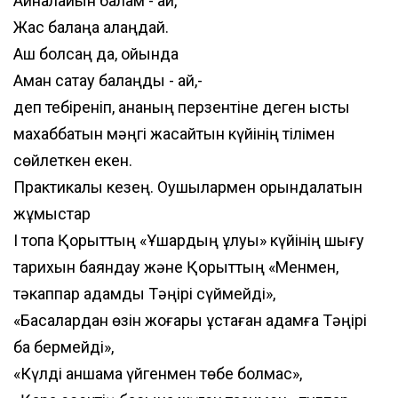
Айналайын балам - ай,
Жас балаңа алаңдай.
Аш болсаң да, ойында
Аман сақтау балаңды - ай,-
деп тебіреніп, ананың перзентіне деген ыстық
махаббатын мәңгі жасайтын күйінің тілімен
сөйлеткен екен.
Практикалық кезең. Оқушылармен орындалатын
жұмыстар
І топқа Қорқыттың «Ұшардың ұлуы» күйінің шығу
тарихын баяндау және Қорқыттың «Менмен,
тәкаппар адамды Тәңірі сүймейді»,
«Басқалардан өзін жоғары ұстаған адамға Тәңірі
бақ бермейді»,
«Күлді қаншама үйгенмен төбе болмас»,