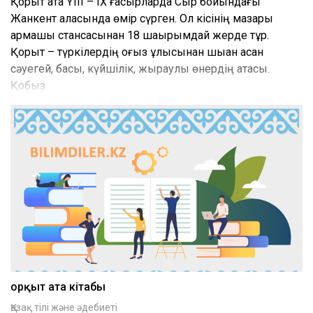
Қорқыт ата ҮІІІ – ІХ ғасырларда Сыр бойындағы
Жанкент қаласында өмір сүрген. Ол кісінің мазары
қармақшы стансасынан 18 шақырымдай жерде тұр.
Қорқыт – түркілердің оғыз ұлысынан шыққан асқан
сәуегей, бақсы, күйшілік, жыраулық өнердің атасы.
Қобыз
Қорқыт ата кітабы
Қазақ тілі және әдебиеті