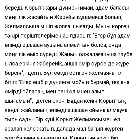
береді. Қорқыт жарық дүниені қимай, адам баласы
мәңгілік жасайтын Жерұйық іздемекші болып,
Желмаясына мініп жолға шығады. Мұны көрген
тәңірі періштелерімен ақылдасып: "Егер бұл адам
өлімді ешқашан аузына алмайтын болса, онда
мәңгілік өмір сүреді. Жанын олжалағанына тәубе
қылса еркіне жіберейік, қанша өмір сүрсе де жүре
берсін",- депті. Бүл сөзді естіген желмаяға тіл
бітіп: "Егер ешбір дүниеге мойын бұрмай, тек қана
өмірді ойласаң, мен сені өлімнен алып
шығамын",- деген екен. Бұдан кейін Қорқыттың
көңілі жайланып, өлімді ешқашан ойына алмауға
тырысады. Бір күні Қорқыт Желмаясымен ел
аралап келе жатып, далада мал бағып жүрген
жас баланы ұшыратады. Қорқыттан үркіп бір