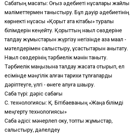
Сабақтың мақсаты: Оғыз әдебиеті нұсқалары жайлы
мәліметтермен таныстыру. Бұл дәуір әдебиетінің
көрнекті нұсқасы «Қорқыт ата кітабы» туралы
білімдерін кеңейту. Қорқыттың нақыл сөздеріне
талдау жұмыстарын жүргізу негізінде қазақ мақал -
мәтелдерімен салыстыру, ұқсастықтарын анықтату.
Нақыл сөздерінің тәрбиелік мәнін таныту.
Тәрбиелік маңызына талдау жасата отырып, ел
есімінде мәңгілік қалған тарихи тұлғаларды
дәріптеуге, үлгі - өнеге алуға шақыру.
Сабақ түрі: дәріс сабағы
С. технологиясы: Қ. Бітібаеваның «Жаңа білімді
меңгерту технологиясы»
Сабақ әдісі: мәнерлеп оку, топтық жұмыстар,
салыстыру, дәлелдеу