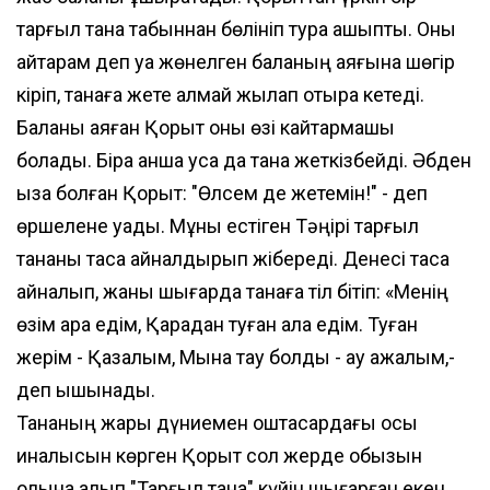
тарғыл тана табыннан бөлініп тура қашыпты. Оны
қайтарам деп қуа жөнелген баланың аяғына шөгір
кіріп, танаға жете алмай жылап отыра кетеді.
Баланы аяған Қорқыт оны өзі кайтармақшы
болады. Бірақ қанша қуса да тана жеткізбейді. Әбден
ыза болған Қорқыт: "Өлсем де жетемін!" - деп
өршелене қуады. Мұны естіген Тәңірі тарғыл
тананы тасқа айналдырып жібереді. Денесі тасқа
айналып, жаны шығарда танаға тіл бітіп: «Менің
өзім қара едім, Қарадан туған ала едім. Туған
жерім - Қазалым, Мына тау болды - ау ажалым,-
деп ышқынады.
Тананың жарық дүниемен қоштасардағы осы
қиналысын көрген Қорқыт сол жерде қобызын
қолына алып "Тарғыл тана" күйін шығарған екен.