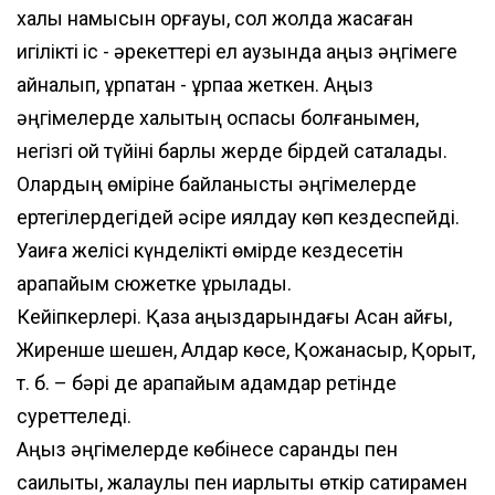
халық намысын қорғауы, сол жолда жасаған
игілікті іс - әрекеттері ел аузында аңыз әңгімеге
айналып, ұрпақтан - ұрпаққа жеткен. Аңыз
әңгімелерде халықтың қоспасы болғанымен,
негізгі ой түйіні барлық жерде бірдей сақталады.
Олардың өміріне байланысты әңгімелерде
ертегілердегідей әсіре қиялдау көп кездеспейді.
Уақиға желісі күнделікті өмірде кездесетін
қарапайым сюжетке құрылады.
Кейіпкерлері. Қазақ аңыздарындағы Асан қайғы,
Жиренше шешен, Алдар көсе, Қожанасыр, Қорқыт,
т. б. – бәрі де қарапайым адамдар ретінде
суреттеледі.
Аңыз әңгімелерде көбінесе сарандық пен
сақилықты, жалқаулық пен қиқарлықты өткір сатирамен