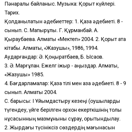
Пәнаралық байланыс. Музыка: Қорқыт күйлері.
Тарих.
Қолданылатын әдебиеттер: 1. Қазақ әдебиеті. 8 -
сынып. С. Мақпырұлы. Г. Құрманбай. А.
Қыраубаева. Алматы «Мектеп» 2004. 2. Қорқыт ата
кітабы. Алматы, «Жазушы», 1986, 1994.
Аударғандар: Ә. Қоңыратбаев, Б. Ысқақов.
3. Ә. Марғұлан. Ежелг іжыр - аңыздар. Алматы,
«Жазушы» 1985.
4. Бағдарламалар: Қазақ тілі мен қазақ әдебиеті. 8 - 9
сынып. Алматы 2004.
С. барысы: І Ұйымдастыру кезеңі (оқушыларды
түгендеу, үйге берілген орхон екерткішінің толық
нұсқасынның мазмұныны сұрау, қорытындылау.
2. Жырдағы түсініксіз сөздердің мағынасын