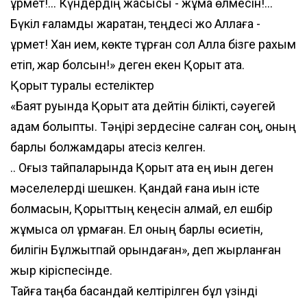
құрмет!... Күндердің жақсысы - жұма өлмесін!...
Бүкіл ғаламды жаратқан, теңдесі жоқ Аллаға -
құрмет! Хан ием, көкте тұрған сол Алла бізге рахым
етіп, жар болсын!» деген екен Қорқыт ата.
Қорқыт туралы естеліктер
«Баят руында Қорқыт ата дейтін білікті, сәуегей
адам болыпты. Тәңірі зердесіне салған соң, оның
барлық болжамдары қатесіз келген.
.. Оғыз тайпаларында Қорқыт ата ең қиын деген
мәселелерді шешкен. Қандай ғана қиын істе
болмасын, Қорқыттың кеңесін алмай, ел ешбір
жұмысқа қол ұрмаған. Ел оның барлық өсиетін,
билігін Бұлжытпай орындаған», деп жырланған
жыр кіріспесінде.
Тайға таңба басқандай келтірілген бұл үзінді