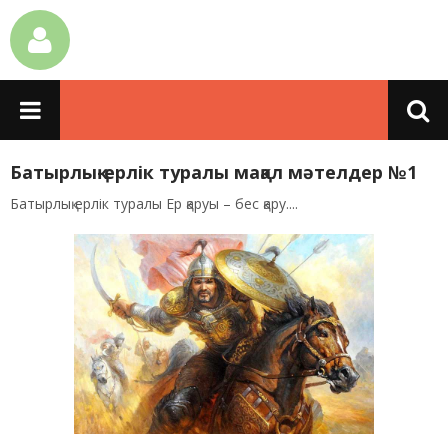
Батырлық-ерлік туралы мақал мәтелдер №1
Батырлық ерлік туралы Ер қаруы – бес қару....