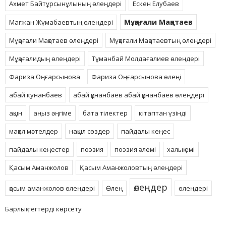
Ахмет Байтұрсынұлының өлеңдері
Ескен Елубаев
Мұқағали Мақатаев
Мағжан Жұмабаевтың өлеңдері
Мұқағали Мақатаев өлеңдері
Мұқағали Мақатаевтың өлеңдері
Мұқағалидың өлеңдері
Тұманбай Молдағалиев өлеңдері
Фариза Оңғарсынова
Фариза Оңғарсынова өлеңі
абай кунанбаев
абай құнанбаев абай құнанбаев өлеңдері
ақын
аңыз әңгіме
бата тілектер
кітаптан үзінді
мақал мәтелдер
нақыл сөздер
пайдалы кеңес
пайдалы кеңестер
поэзия
поэзия әлемі
халық емі
Қасым Аманжолов
Қасым Аманжоловтың өлеңдері
өлеңдер
қасым аманжолов өлеңдері
Өлең
өлеңдері
Барлық тегтерді көрсету