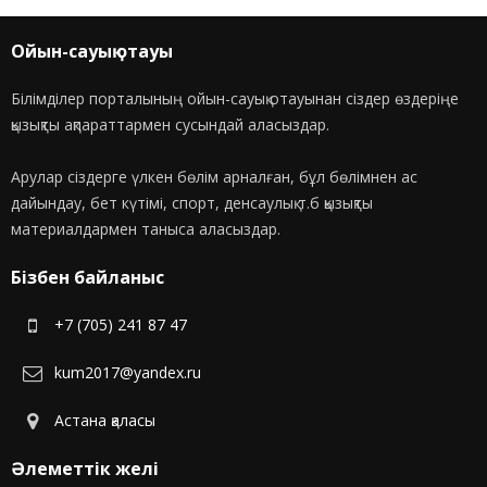
Ойын-сауық отауы
Білімділер порталының ойын-сауық отауынан сіздер өздеріңе
қызықты ақпараттармен сусындай аласыздар.
Арулар сіздерге үлкен бөлім арналған, бұл бөлімнен ас
дайындау, бет күтімі, спорт, денсаулық т.б қызықты
материалдармен таныса аласыздар.
Бізбен байланыс
+7 (705) 241 87 47
kum2017@yandex.ru
Астана қаласы
Әлеметтік желі