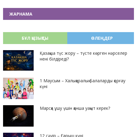
ЖАРНАМА
БҰЛ ҚЫЗЫҚТЫ
ӨЛЕҢДЕР
Қазақша түс жору – түсте көрген нәрселер
нені білдіреді?
1 Маусым – Халықаралық Балаларды қорғау
күні
Марсқа ұшу үшін қанша уақыт керек?
12 сәуір – Ғарыш күні