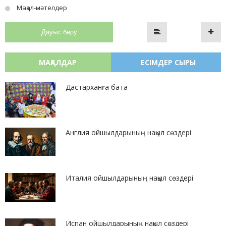
Мақал-мәтелдер
Дауыс беру
МАҚАЛДАР
ЕСІМДЕР СЫРЫ
Дастарханға бата
Англия ойшылдарының нақыл сөздері
Италия ойшылдарының нақыл сөздері
Испан ойшылдарының нақыл сөздері