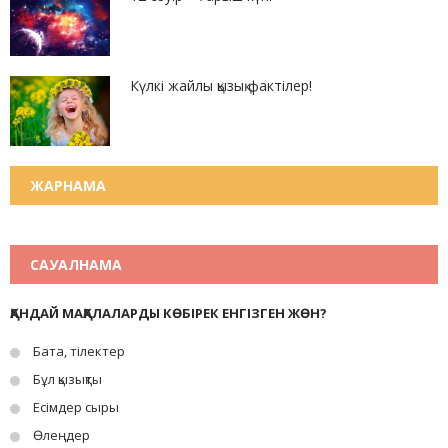
Күлкі жайлы қызық фактілер!
ЖАРНАМА
САУАЛНАМА
ҚАНДАЙ МАҚАЛАЛАРДЫ КӨБІРЕК ЕНГІЗГЕН ЖӨН?
Бата, тілектер
Бұл қызықты
Есімдер сыры
Өлеңдер