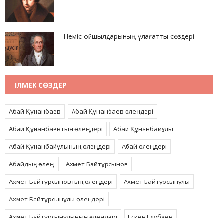
Неміс ойшылдарының ұлағатты сөздері
ІЛМЕК СӨЗДЕР
Абай Құнанбаев
Абай Құнанбаев өлеңдері
Абай Құнанбаевтың өлеңдері
Абай Құнанбайұлы
Абай Құнанбайұлының өлеңдері
Абай өлеңдері
Абайдың өлеңі
Ахмет Байтұрсынов
Ахмет Байтұрсыновтың өлеңдері
Ахмет Байтұрсынұлы
Ахмет Байтұрсынұлы өлеңдері
Ахмет Байтұрсынұлының өлеңдері
Ескен Елубаев