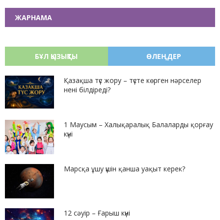
ЖАРНАМА
БҰЛ ҚЫЗЫҚТЫ
ӨЛЕҢДЕР
Қазақша түс жору – түсте көрген нәрселер
нені білдіреді?
1 Маусым – Халықаралық Балаларды қорғау
күні
Марсқа ұшу үшін қанша уақыт керек?
12 сәуір – Ғарыш күні