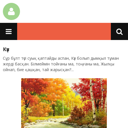
Күз
Сұр бұлт түсі суық қаптайды аспан, Күз болып дымқыл тұман
жерді басқан. Білмеймін тойғаны ма, тоңғаны ма, Жылқы
ойнап, бие қашқан, тай жарысқан?...