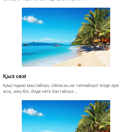
Қыз сөзі
Қиыстырып мақтайсыз, Ойласаң не таппайсыз? Бізде ерік
жоқ, өзің біл, Әлде неге бастайсыз....