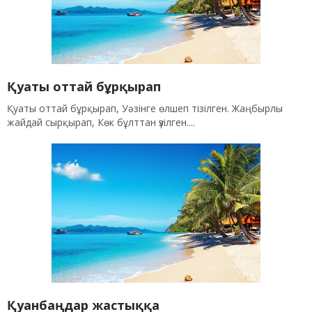
Қуаты оттай бұрқырап
Қуаты оттай бұрқырап, Уәзінге өлшеп тізілген. Жаңбырлы
жайдай сырқырап, Көк бұлттан үзілген....
Қуанбаңдар жастыққа