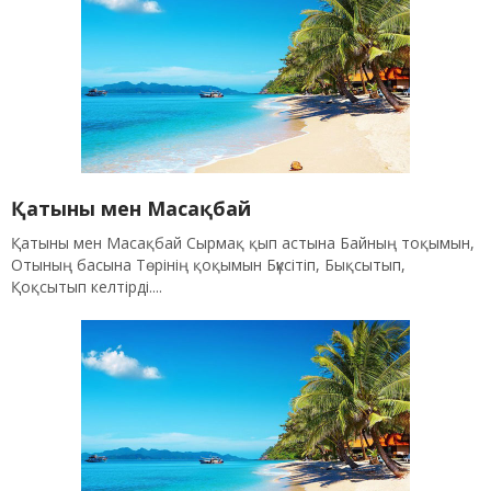
Қатыны мен Масақбай
Қатыны мен Масақбай Сырмақ қып астына Байның тоқымын,
Отының басына Төрінің қоқымын Бүксітіп, Бықсытып,
Қоқсытып келтірді....