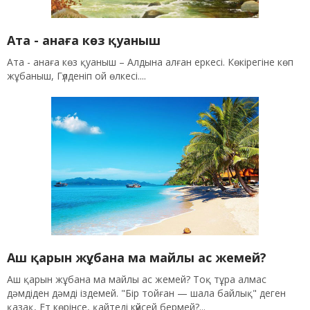
Ата - анаға көз қуаныш
Ата - анаға көз қуаныш – Алдына алған еркесі. Көкірегіне көп
жұбаныш, Гүлденіп ой өлкесі....
Аш қарын жұбана ма майлы ас жемей?
Аш қарын жұбана ма майлы ас жемей? Тоқ тұра алмас
дәмдіден дәмді іздемей. "Бір тойған — шала байлық" деген
қазақ, Ет көрінсе, қайтеді күйсей бермей?...