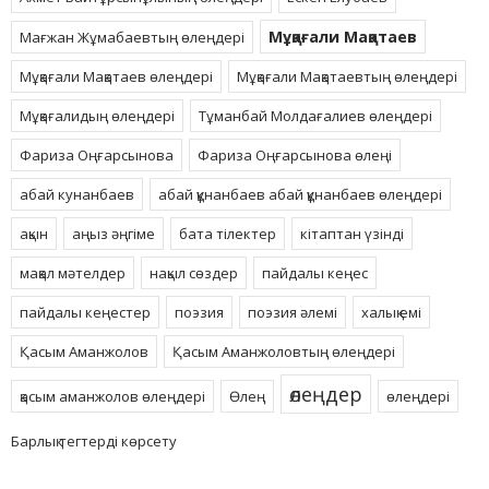
Мұқағали Мақатаев
Мағжан Жұмабаевтың өлеңдері
Мұқағали Мақатаев өлеңдері
Мұқағали Мақатаевтың өлеңдері
Мұқағалидың өлеңдері
Тұманбай Молдағалиев өлеңдері
Фариза Оңғарсынова
Фариза Оңғарсынова өлеңі
абай кунанбаев
абай құнанбаев абай құнанбаев өлеңдері
ақын
аңыз әңгіме
бата тілектер
кітаптан үзінді
мақал мәтелдер
нақыл сөздер
пайдалы кеңес
пайдалы кеңестер
поэзия
поэзия әлемі
халық емі
Қасым Аманжолов
Қасым Аманжоловтың өлеңдері
өлеңдер
қасым аманжолов өлеңдері
Өлең
өлеңдері
Барлық тегтерді көрсету