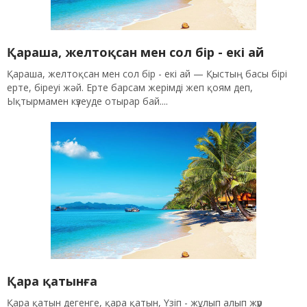
Қараша, желтоқсан мен сол бір - екі ай
Қараша, желтоқсан мен сол бір - екі ай — Қыстың басы бірі
ерте, біреуі жәй. Ерте барсам жерімді жеп қоям деп,
Ықтырмамен күзеуде отырар бай....
Қара қатынға
Қара қатын дегенге, қара қатын, Үзіп - жұлып алып жүр