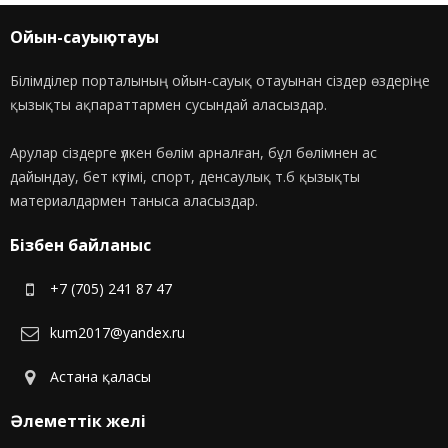
Ойын-сауық отауы
Білімділер порталының ойын-сауық отауынан сіздер өздеріңе
қызықты ақпараттармен сусындай аласыздар.
Арулар сіздерге үлкен бөлім арналған, бұл бөлімнен ас
дайындау, бет күтімі, спорт, денсаулық т.б қызықты
материалдармен таныса аласыздар.
Бізбен байланыс
+7 (705) 241 87 47
kum2017@yandex.ru
Астана қаласы
Әлеметтік желі