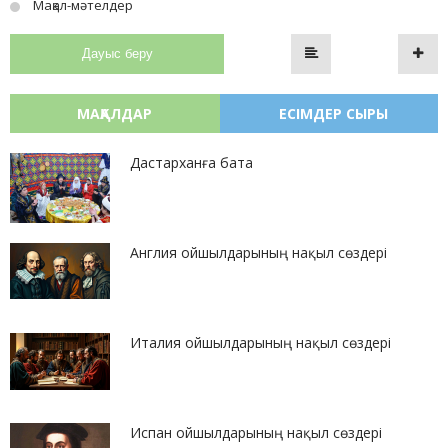
Мақал-мәтелдер
Дауыс беру
МАҚАЛДАР
ЕСІМДЕР СЫРЫ
Дастарханға бата
Англия ойшылдарының нақыл сөздері
Италия ойшылдарының нақыл сөздері
Испан ойшылдарының нақыл сөздері