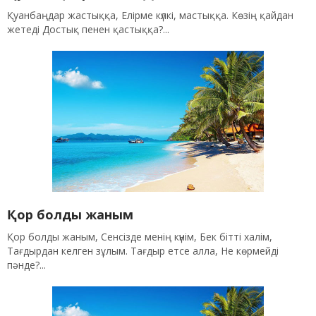
Қуанбаңдар жастыққа, Елірме күлкі, мастыққа. Көзің қайдан
жетеді Достық пенен қастыққа?...
Қор болды жаным
Қор болды жаным, Сенсізде менің күнім, Бек бітті халім,
Тағдырдан келген зұлым. Тағдыр етсе алла, Не көрмейді
пәнде?...