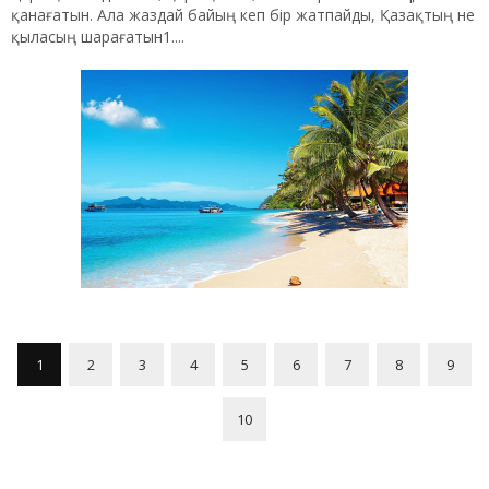
қанағатын. Ала жаздай байың кеп бір жатпайды, Қазақтың не
қыласың шарағатын1....
1
2
3
4
5
6
7
8
9
10