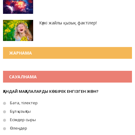
Күлкі жайлы қызық фактілер!
ЖАРНАМА
САУАЛНАМА
ҚАНДАЙ МАҚАЛАЛАРДЫ КӨБІРЕК ЕНГІЗГЕН ЖӨН?
Бата, тілектер
Бұл қызықты
Есімдер сыры
Өлеңдер