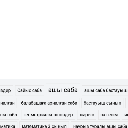
ашық сабақ
іздер
Сайыс сабақ
ашық сабақ бастауы
рналған
балабақшаға арналған сабақ
бастауыш сынып
ық сабақ
геометриялық пішіндер
жарыс
зат есім
и
матика
математика 3 сынып
наурыз туралы ашық сабақ