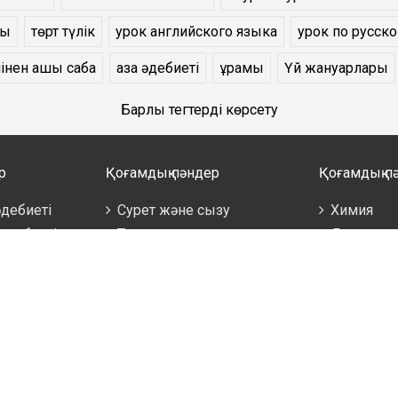
ры
төрт түлік
урок английского языка
урок по русск
ілінен ашық сабақ
қазақ әдебиеті
құрамы
Үй жануарлары
Барлық тегтерді көрсету
р
Қоғамдық пәндер
Қоғамдық п
 әдебиеті
Сурет және сызу
Химия
 әдебиеті
Технология
Дене шын
Музыка
Құқық негі
нып
Тарих
Алғашқы ә
Өзін өзі тану
сінің рұқсатынсыз порталдан көшіріп басқа сайтқа жариялауғ
ғдайда біздің порталға активті сілтеме қою міндететі. Білім
дерге әрқашан өзекті жаңалықтар ұсынады. Қазақстандағы бі