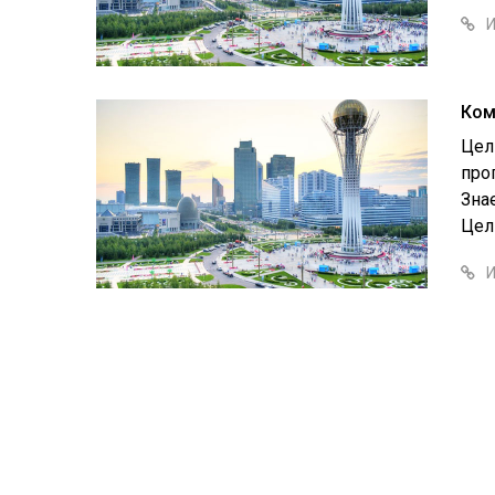
Ком
Цел
про
Зна
Цел