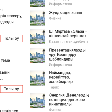
Информатика
рі
Жұлдызды аспан
рін тексеру,
Физика
алдарды
Ш. Мұртаза «Эльза –
кішкентай періште»
Толық оқу
Қазақ тілі мен әдебиеті
Презентацияларды
құру. Безендіру
шаблондары
 теме
Информатика
авыки
Наймандар,
керейіттер,
..
жалайырлар
Тарих
Толық оқу
Энергия. Денелердің
потенциалдық және
кинетикалық
Физика
 теңіздер,