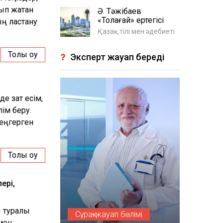
ып жатқан
Ә. Тәжібаев
«Толағай» ертегісі
ың ластану
Қазақ тілі мен әдебиеті
Толық оқу
Эксперт жауап береді
де зат есім,
лім беру.
еңгерген
Толық оқу
ері,
қ туралы
Сұрақ-жауап бөлімі
мен,