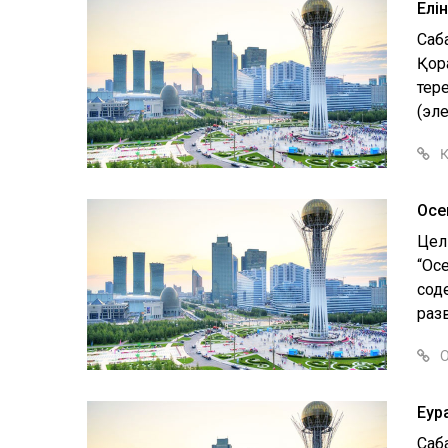
Елін
Саба
Қор
тер
(эле
Қ
Осе
Цел
“Ос
сод
раз
О
Еур
Саб