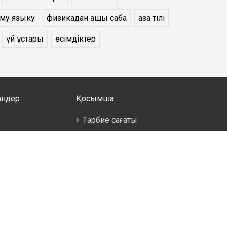
ому языку
физикадан ашық сабақ
қазақ тілі
үй құстары
өсімдіктер
әндер
Қосымша
Тәрбие сағаты
ықтыру
здері
скери дайындық
а болмайды,
ділер
лім беру және