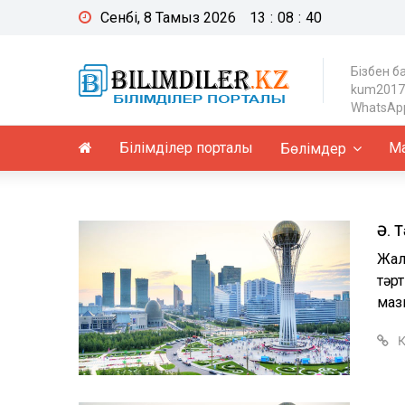
Сенбі, 8 Тамыз 2026
13
:
08
:
41
Бізбен б
kum2017
WhatsApp
Білімділер порталы
Ма
Бөлімдер
Ә. 
Жалп
тәрт
маз
Қ