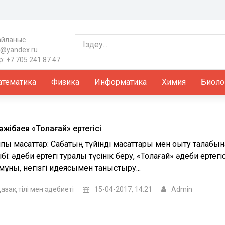
айланыс
@yandex.ru
: +7 705 241 87 47
тематика
Физика
Информатика
Химия
Биоло
Тәжібаев «Толағай» ертегісі
ы мақсаттар: Сабақтың түйінді мақсаттары мен оқыту талабына
ібі: әдеби ертегі туралы түсінік беру, «Толағай» әдеби ертегіс
мұны, негізгі идеясымен таныстыру...
азақ тілі мен әдебиеті
15-04-2017, 14:21
Admin