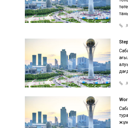
төт
таны
А
Step
Саба
ағы
алу
дағд
А
Wor
Саб
тур
жұм