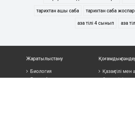
тарихтан ашық сабақ
тарихтан сабақ жоспа
қазақ тілі 4 сынып
қазақ т
Жаратылыстану
Қоғамдық пәнде
Биология
Қазақ тілі мен
География
Орыс тілі мен
Математика
Ағылшын тілі
Информатика
Бастауыш сы
Физика
Бала бақша
Сайт әкімші
көшірген жа
порталы сіз