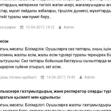
иттардың материкке тигізіп жатқан әсері, жағалауындағы ағ
стар, мұхит пайдалы қазбалары, тіршілік дүниесі, мұхиттард
ейі туралы мағлұмат беру...
еография
15-04-2017, 14:12
Admin
 есім
қтың мақсаты: Білімділік: Оқушыларға сөз таптары, оның ішін
есімнің жалпы есім, жалқы есім түрлері туралы тереңірек бі
ытушылық: Сөз таптары бойынша бастауыш сыныптарда м
мдеріне сүйене отырып, зат есім...
азақ тілі мен әдебиеті
14-04-2017, 19:45
Admin
пыәскери газтұмылдырық және респиратор олардың түрл
аратын қызметі мен құрылысы
ақтың мақсаты: Білімділігі: Оқушыларға жалпы газтұмылдыры
ық мәлімет беру, газтұмылдырықтың құрылысымен қызыметі