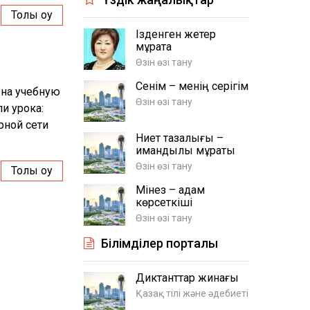
Толық оқу
Ізденген жетер
мұратқа
Өзін өзі тану
Сенім – менің серігім
 на учебную
Өзін өзі тану
и урока:
рной сети
Ниет тазалығы –
имандылық мұраты
Өзін өзі тану
Толық оқу
Мінез – адам
көрсеткіші
Өзін өзі тану
Білімділер порталы
Диктанттар жинағы
Қазақ тілі және әдебиеті