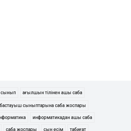
ш сынып
ағылшын тілінен ашық сабақ
бастауыш сыныптарына сабақ жоспары
нформатика
информатикадан ашық сабақ
сабақ жоспары
сын есім
табиғат