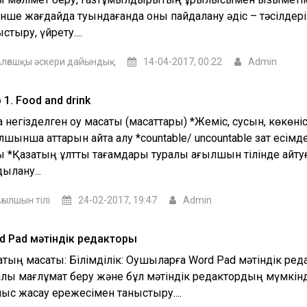
енше жағдайда туындағанда оны пайдалану әдіс – тәсілдер
стыру, үйрету....
лғашқы әскери дайындық
14-04-2017, 00:22
Admin
 1. Food and drink
қ негізделген оқу мақсаты (мақсаттары) *Жеміс, сусын, көкөніс
лшынша аттарын айта алу *countable/ uncountable зат есімд
ы *Қазақтың ұлттық тағамдары туралы ағылшын тілінде айту
ылану...
ғылшын тілі
24-02-2017, 19:47
Admin
d Pad мәтіндік редакторы
ақтың мақсаты: Білімділік: Оқушыларға Word Pad мәтіндік ре
алы мағлұмат беру және бұл мәтіндік редактордың мүмкінді
ыс жасау ережесімен таныстыру....