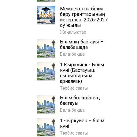
Мемлекеттік білім
беру гранттарының
иегерлері 2026-2027
оқу жылы
Жаңалықтар
Білімнің бастауы –
балабақшада
Бала-бақша
1 Қыркүйек - Білім
күні (Бастауыш
сыныптарына
арналған)
Тәрбие сағаты
Білім болашақтың
бастауы
Бала-бақша
1 - қыркүйек – білім
күні
Тәрбие сағаты