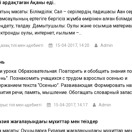
ің ардақтаған Ақаны еді..
қтың мақсаты: Білімділік: Сал – серілердің падишасы Ақан се
амсаұлының ертегіге бергісіз жұмбақ өмірінен алған білімде
еңдету, талдау. Дамытушылық: Оқулық және қосымша матери
ктронды оқулық, интернет, ғылыми –...
азақ тілі мен әдебиеті
15-04-2017, 14:20
Admin
нь
и урока: Образовательная: Повторить и обобщить знания по
ень”. Познакомить учащихся с трудом взрослых осенью и
ержанием текста “Осенью”. Развивающая: Формировать н
вития речи, память, мышление. Обогащать словарный запас,.
рыс тілі мен әдебиеті
15-04-2017, 14:17
Admin
азия жағалауындағы мұхиттар мен теңіздер
ақ мақсаты: Оқушыларға Еуразия жағалауындағы мұхиттар мен