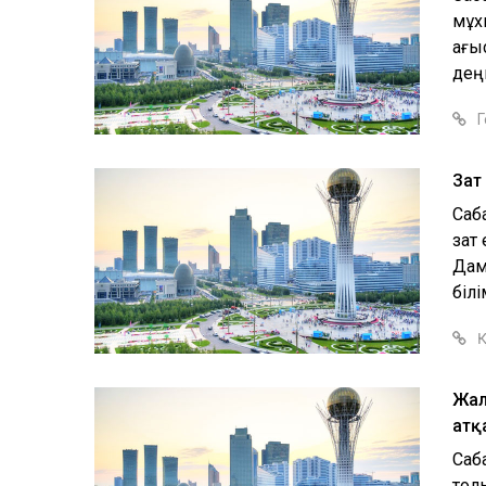
мұх
ағы
деңг
Г
Зат
Саба
зат 
Дам
білі
Қ
Жал
атқ
Саб
тол