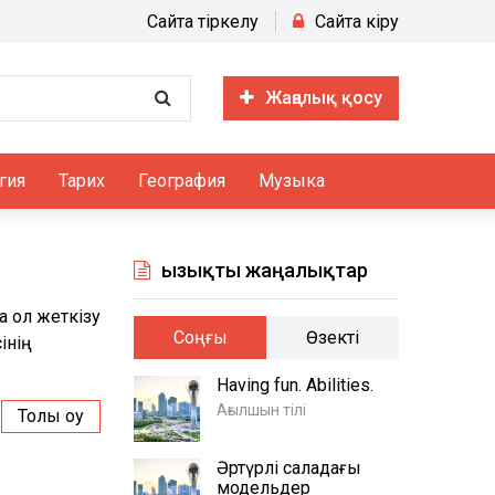
Сайтқа тіркелу
Сайтқа кіру
Жаңалық қосу
гия
Тарих
География
Музыка
Қызықты жаңалықтар
 қол жеткізу
Соңғы
Өзекті
інің
Having fun. Abilities.
Ағылшын тілі
Толық оқу
Әртүрлі саладағы
модельдер