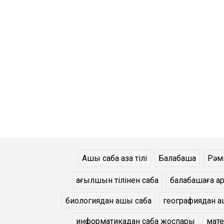
Ашық сабақ қазақ тілі
Балабақша
Рәм
ағылшын тілінен сабақ
балабақшаға а
биологиядан ашық сабақ
географиядан аш
информатикадан сабақ жоспары
мате