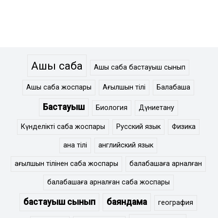
Ашық сабақ
Ашық сабақ бастауыш сынып
Ашық сабақ жоспары
Ағылшын тілі
Балабақша
Бастауыш
Биология
Дүниетану
Күнделікті сабақ жоспары
Русский язык
Физика
ана тілі
английский язык
ағылшын тілінен сабақ жоспары
балабақшаға арналған
балабақшаға арналған сабақ жоспары
бастауыш сынып
баяндама
география