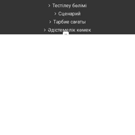
Тестілеу бөлімі
Сценарий
Тәрбие сағаты
Әдістемелік көмек
×
Аттестаттау материалдары
Ұстаздарға
Жаратылыстану
Биология
География
Математика
Информатика
Физика
Химия
Қоғамдық пәндер