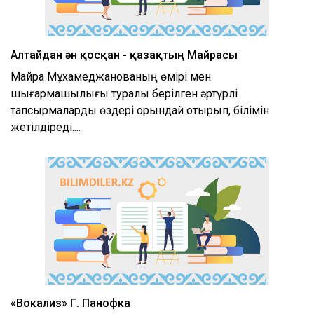
Алтайдан ән қосқан - қазақтың Майрасы
Майра Мұхамеджанованың өмірі мен
шығармашылығы туралы берілген әртүрлі
тапсырмаларды өздері орындай отырып, білімін
жетілдіреді....
«Вокализ» Г. Панофка