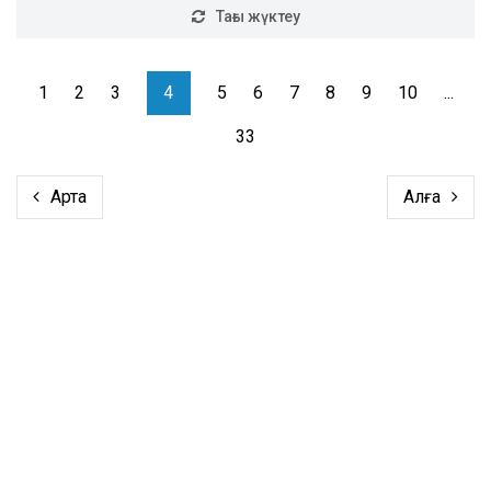
Тағы жүктеу
1
2
3
4
5
6
7
8
9
10
...
33
Артқа
Алға