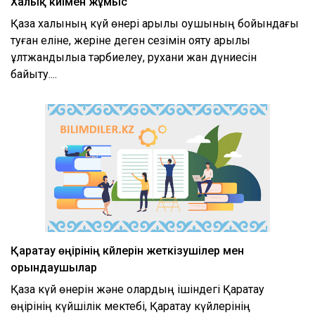
Халық күйімен жұмыс
Қазақ халқының күй өнері арқылы оқушының бойындағы
туған еліне, жеріне деген сезімін ояту арқылы
ұлтжандылыққа тәрбиелеу, рухани жан дүниесін
байыту....
Қаратау өңірінің күйлерін жеткізушілер мен
орындаушылар
Қазақ күй өнерін және олардың ішіндегі Қаратау
өңірінің күйшілік мектебі, Қаратау күйлерінің