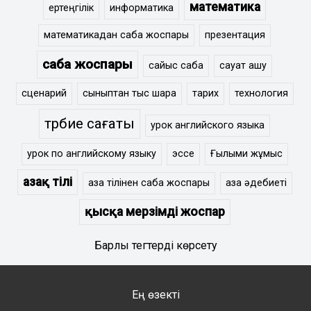
математика
ертеңгілік
информатика
математикадан сабақ жоспары
презентация
сабақ жоспары
сайыс сабақ
сауат ашу
сценарий
сыныптан тыс шара
тарих
технология
тәрбие сағаты
урок английского языка
урок по английскому языку
эссе
Ғылыми жұмыс
Қазақ тілі
қазақ тілінен сабақ жоспары
қазақ әдебиеті
қысқа мерзімді жоспар
Барлық тегтерді көрсету
Ең өзекті