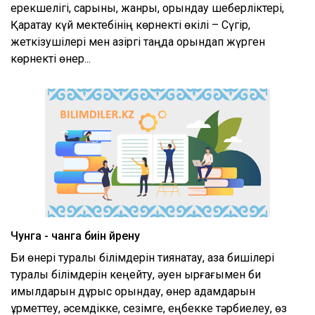
ерекшелігі, сарыны, жанры, орындау шеберліктері,
Қаратау күй мектебінің көрнекті өкілі – Сүгір,
жеткізушілері мен қазіргі таңда орындап жүрген
көрнекті өнер...
Чунга - чанга биін үйрену
Би өнері туралы білімдерін тиянақтау, қазақ бишілері
туралы білімдерін кеңейту, әуен ырғағымен би
қимылдарын дұрыс орындау, өнер адамдарын
құрметтеу, әсемдікке, сезімге, еңбекке тәрбиелеу, өз