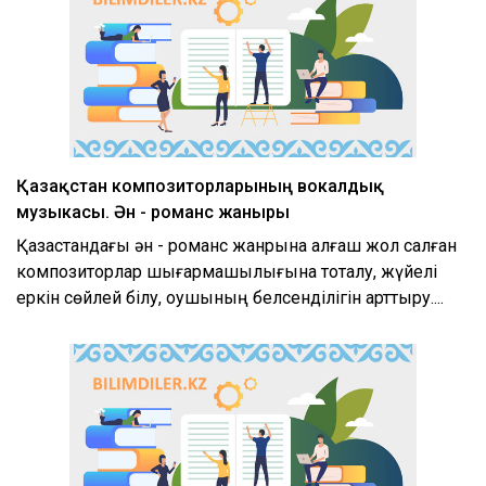
Қазақстан композиторларының вокалдық
музыкасы. Ән - романс жаныры
Қазақстандағы ән - романс жанрына алғаш жол салған
композиторлар шығармашылығына тоқталу, жүйелі
еркін сөйлей білу, оқушының белсенділігін арттыру....