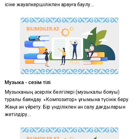
ісіне жауапкершілікпен қарауға баулу....
Музыка - сезім тілі
Музыканың әсерлік белгілері (музыкалық бояуы)
туралы баяндау. «Композитор» ұғымына түсінік беру.
Жаңа ән үйрету. Бір үнділікпен ән салу дағдыларын
жетілдіру....