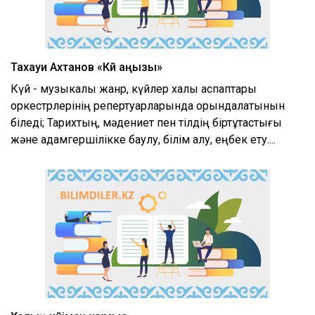
Тахауи Ахтанов «Күй аңызы»
Күй - музыкалық жанр, күйлер халық аспаптары
оркестрлерінің репертуарларында орындалатынын
біледі; Тарихтың, мәдениет пен тілдің біртұтастығы
және адамгершілікке баулу, білім алу, еңбек ету....