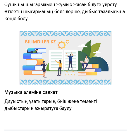
Оқушыны шығармамен жұмыс жасай білуге үйрету.
Өтілетін шығарманың белгілеріне, дыбыс тазалығына
көңіл бөлу....
Музыка әлеміне саяхат
Дауыстың ұзақтықтарын, биік және төменгі
дыбыстарын ажыратуға баулу...