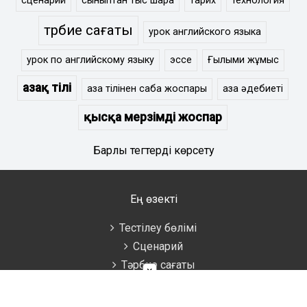
сценарий
сыныптан тыс шара
тарих
технология
тәрбие сағаты
урок английского языка
урок по английскому языку
эссе
Ғылыми жұмыс
Қазақ тілі
қазақ тілінен сабақ жоспары
қазақ әдебиеті
қысқа мерзімді жоспар
Барлық тегтерді көрсету
Ең өзекті
Тестілеу бөлімі
Сценарий
Тәрбие сағаты
×
Әдістемелік көмек
Аттестаттау материалдары