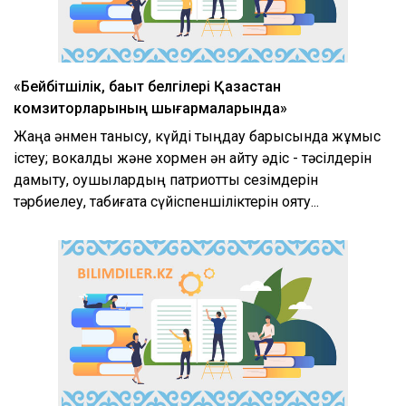
«Бейбітшілік, бақыт белгілері Қазақстан
комзиторларының шығармаларында»
Жаңа әнмен танысу, күйді тыңдау барысында жұмыс
істеу; вокалдық және хормен ән айту әдіс - тәсілдерін
дамыту, оқушылардың патриоттық сезімдерін
тәрбиелеу, табиғатқа сүйіспеншіліктерін ояту...