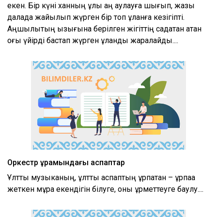
екен. Бір күні ханның ұлы аң аулауға шығып, жазық
далада жайылып жүрген бір топ құланға кезігіпті.
Аңшылықтың қызығына берілген жігіттің садақтан атқан
оғы үйірді бастап жүрген құланды жаралайды....
Оркестр құрамындағы аспаптар
Ұлттық музыканың, ұлттық аспаптың ұрпақтан – ұрпаққа
жеткен мұра екендігін білуге, оны құрметтеуге баулу....