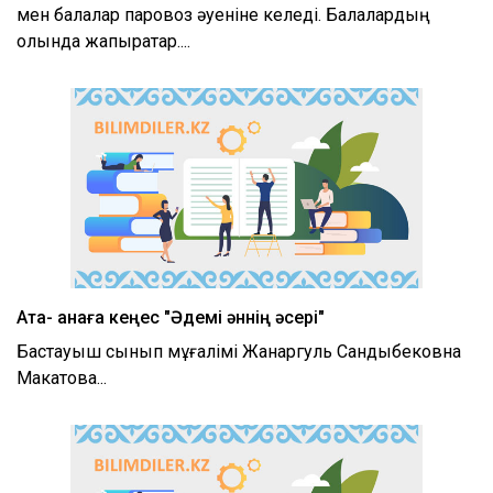
мен балалар паровоз әуеніне келеді. Балалардың
қолында жапырақтар....
Ата- анаға кеңес "Әдемі әннің әсері"
Бастауыш сынып мұғалімі Жанаргуль Сандыбековна
Макатова...