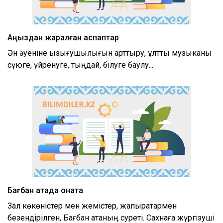
Аңыздан жаралған аспаптар
Ән әуеніне қызығушылығын арттыру, ұлттық музыканы
сүюге, үйренуге, тыңдай, білуге баулу...
Бағбан атада қонақта
Зал көкөністер мен жемістер, жапырақтармен
безендірілген, Бағбан атаның суреті. Сахнаға жүргізуші