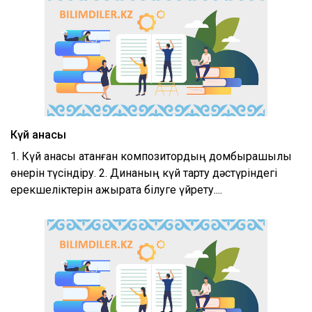
Күй анасы
1. Күй анасы атанған композитордың домбырашылық
өнерін түсіндіру. 2. Динаның күй тарту дәстүріндегі
ерекшеліктерін ажырата білуге үйрету....