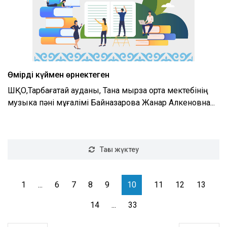
Өмірді күймен өрнектеген
ШҚО,Тарбағатай ауданы, Тана мырза орта мектебінің
музыка пәні мұғалімі Байназарова Жанар Алкеновна...
Тағы жүктеу
1
...
6
7
8
9
10
11
12
13
14
...
33