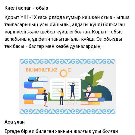
Киелі аспап - қобыз
Қорқыт ҮІІІ - ІХ ғасырларда ғұмыр кешкен оғыз - қыпшақ
тайпаларының ұлы ойшылы, алдағы күнді болжаған
көріпкелі және шебер күйшісі болған. Қорқыт - қобыз
аспабының құдіретін танытқан ұлы күйші. Ол қобызды
тек бақсы - балгер мен кезбе дуаналардың...
Ақсақ құлан
Ертеде бір ел билеген ханның жалғыз ұлы болған