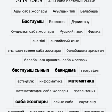
Ашық сабақ
Ашық сабақ бастауыш сынып
Ашық сабақ жоспары
Ағылшын тілі
Балабақша
Бастауыш
Биология
Дүниетану
Күнделікті сабақ жоспары
Русский язык
Физика
ана тілі
английский язык
ағылшын тілінен сабақ жоспары
балабақшаға арналған
балабақшаға арналған сабақ жоспары
бастауыш сынып
баяндама
география
математика
ертеңгілік
информатика
математикадан сабақ жоспары
презентация
сабақ жоспары
сайыс сабақ
сауат ашу