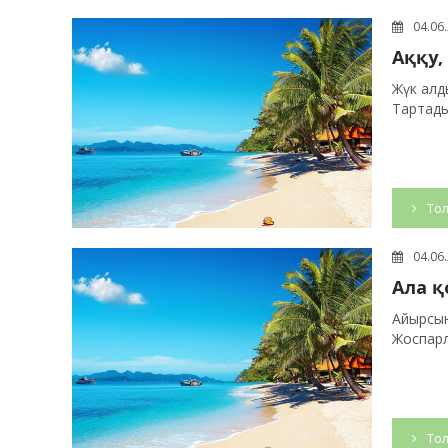
04.06
Аққу,
Жүк алды
Тартады
Тол
04.06
Ала қ
Айырсын 
Жоспарл
Тол