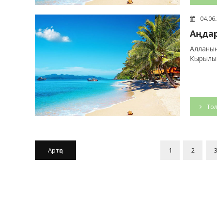
04.06
Аңдар
Алланың
Қырылып
Тол
Артқа
1
2