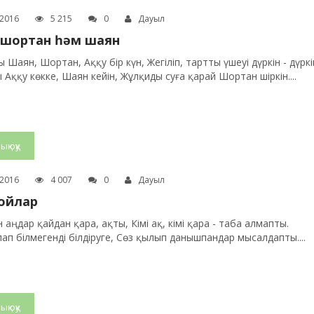
.2016
5 215
0
Дауыл
 шортан һәм шаян
 Шаян, Шортан, Аққу бір күн, Жегіліп, тартты үшеуі дүркін - дүркі
 Аққу көкке, Шаян кейін, Жұлқиды суға қарай Шортан шіркін....
ық оқу
.2016
4 007
0
Дауыл
ойлар
аңдар қайдан қара, ақты, Кімі ақ, кімі қара - таба алмапты.
ап білмегенді білдіруге, Сөз қылып данышпандар мысалдапты....
ық оқу