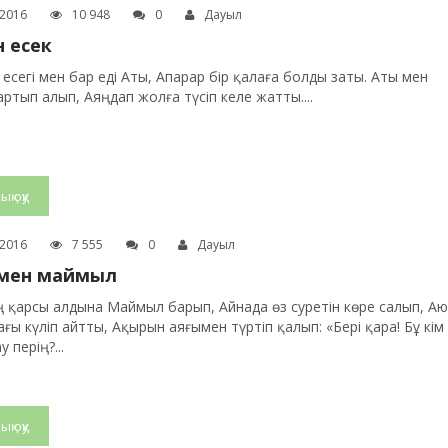
.2016
10 948
0
Дауыл
н есек
ң есегі мен бар еді Аты, Апарар бір қалаға болды заты. Аты мен
артып алып, Аяңдап жолға түсіп келе жатты....
ық оқу
.2016
7 555
0
Дауыл
 мен маймыл
 қарсы алдына Маймыл барып, Айнада өз суретін көре салып, Аю
ғы күліп айтты, Ақырын аяғымен түртіп қалып: «Бері қара! Бұ кім
у перің?...
ық оқу