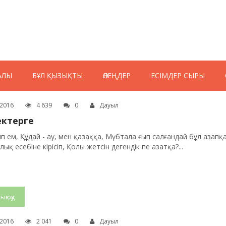
АЛЫ
БҰЛ ҚЫЗЫҚТЫ
ӨЛЕҢДЕР
ЕСІМДЕР СЫРЫ
.2016
4 639
0
Дауыл
сектерге
п ем, Құдай - ау, мен қазаққа, Мүбтала ғып салғандай бұл азапқа
қ есебіне кірісіп, Қолы жетсін дегендік пе азатқа?...
ық оқу
.2016
2 041
0
Дауыл