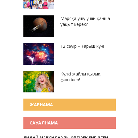
Марсқа ұшу үшін қанша
уақыт керек?
12 сәуір – Ғарыш күні
Күлкі жайлы қызық
фактілер!
ЖАРНАМА
САУАЛНАМА
ҚАНДАЙ МАҚАЛАЛАРДЫ КӨБІРЕК ЕНГІЗГЕН