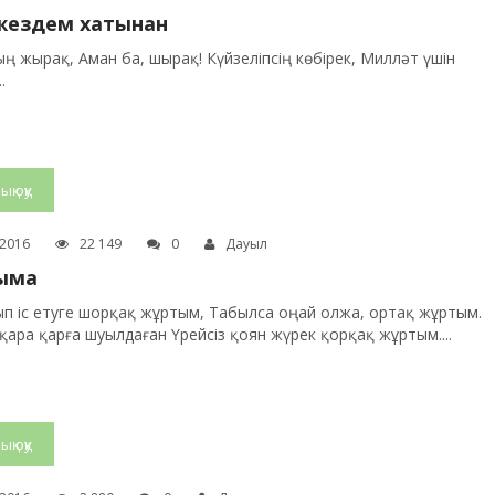
 жездем хатынан
ң жырақ, Аман ба, шырақ! Күйзеліпсің көбірек, Милләт үшін
.
ық оқу
.2016
22 149
0
Дауыл
ыма
қып іс етуге шорқақ жұртым, Табылса оңай олжа, ортақ жұртым.
қара қарға шуылдаған Үрейсіз қоян жүрек қорқақ жұртым....
ық оқу