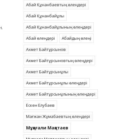
Абай Құнанбаевтың өлеңдері
Абай Құнанбайұлы
Абай Құнанбайұлының өлеңдері
н.
Абай өлеңдері
Абайдың өлеңі
Ахмет Байтұрсынов
Ахмет Байтұрсыновтың өлеңдері
Ахмет Байтұрсынұлы
Ахмет Байтұрсынұлы өлеңдері
Ахмет Байтұрсынұлының өлеңдері
Ескен Елубаев
Мағжан Жұмабаевтың өлеңдері
Мұқағали Мақатаев