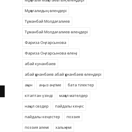
Мұқағали Мақатаевтың өлеңдері
Мұқағалидың өлеңдері
Тұманбай Молдағалиев
Тұманбай Молдағалиев өлеңдері
Фариза Оңғарсынова
Фариза Оңғарсынова өлеңі
абай кунанбаев
абай құнанбаев абай құнанбаев өлеңдері
ақын
аңыз әңгіме
бата тілектер
кітаптан үзінді
мақал мәтелдер
нақыл сөздер
пайдалы кеңес
пайдалы кеңестер
поэзия
поэзия әлемі
халық емі