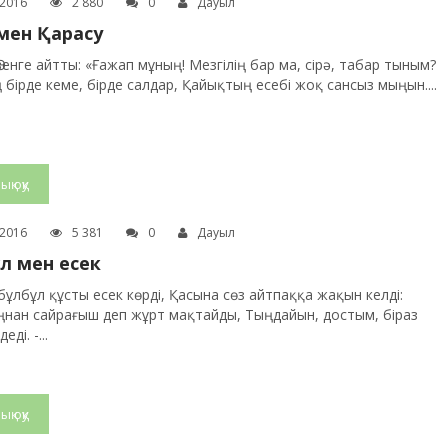
.2016
2 880
0
Дауыл
мен Қарасу
Өзенге айтты: «Ғажап мұның! Мезгілің бар ма, сірә, табар тыным?
 бірде кеме, бірде салдар, Қайықтың есебі жоқ сансыз мыңын....
ық оқу
.2016
5 381
0
Дауыл
л мен есек
 бұлбұл құсты есек көрді, Қасына сөз айтпаққа жақын келді:
нан сайрағыш деп жұрт мақтайды, Тыңдайын, достым, біраз
еді. -...
ық оқу