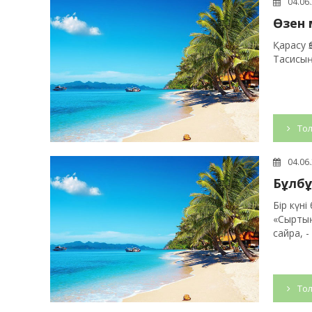
04.06
Өзен 
Қарасу 
Тасисың
Тол
04.06
Бұлбұ
Бір күні
«Сыртың
сайра, - д
Тол