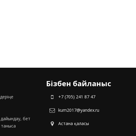
Бізбен байланыс
деріңе
+7 (705) 241 87 47
kum2017@yandex.ru
с дайындау, бет
Астана қаласы
н таныса