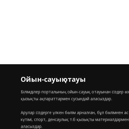
Ойын-сауық отауы
Білімділер порталының ойын-сауық отауынан сіздер өз
қызықты ақпараттармен сусындай аласыздар.
Арулар сіздерге үлкен бөлім арналған, бұл бөлімнен а
күтімі, спорт, денсаулық т.б қызықты материалдарме
аласыздар.