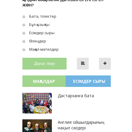
ЖӨН?
Бата, тілектер
Бұл қызықты
Есімдер сыры
Өлеңдер
Мақал-мәтелдер
Дауыс беру
МАҚАЛДАР
ЕСІМДЕР СЫРЫ
Дастарханға бата
Англия ойшылдарының
нақыл сөздері