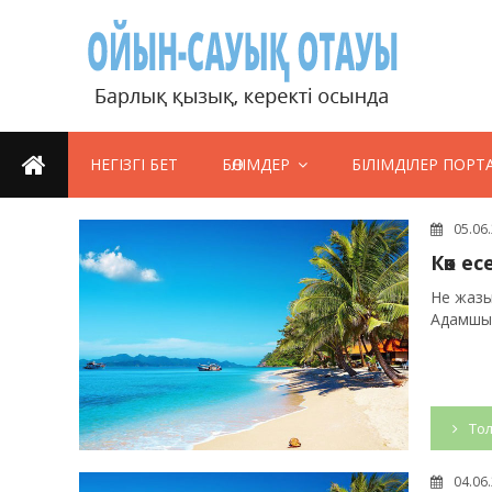
НЕГІЗГІ БЕТ
БӨЛІМДЕР
БІЛІМДІЛЕР ПОРТ
05.06
Көк е
Не жазы
Адамшылы
Тол
04.06