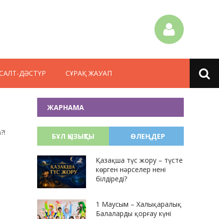
САЛТ-ДӘСТҮР
СҰРАҚ ЖАУАП
ЖАРНАМА
?!
БҰЛ ҚЫЗЫҚТЫ
ӨЛЕҢДЕР
Қазақша түс жору – түсте
көрген нәрселер нені
білдіреді?
1 Маусым – Халықаралық
Балаларды қорғау күні