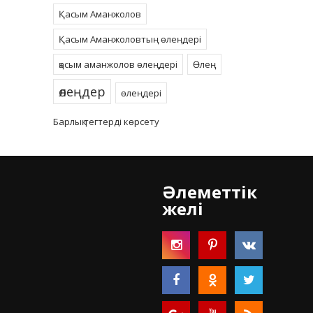
Қасым Аманжолов
Қасым Аманжоловтың өлеңдері
қасым аманжолов өлеңдері
Өлең
өлеңдер
өлеңдері
Барлық тегтерді көрсету
Әлеметтік
желі