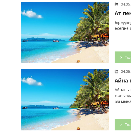
04.06
Ат пе
Біреуді
есегіне 
Тол
04.06
Айна
Айнаның
жанында
өзі мына
Тол