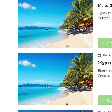
И. Б.
Тұрмысы
бегірек...
Тол
04.06
Жұрт
Бірлік 
Сияқты 
Тол