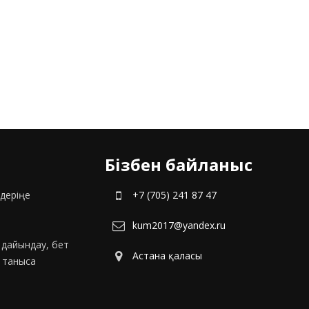
Бізбен байланыс
деріңе
+7 (705) 241 87 47
kum2017@yandex.ru
с дайындау, бет
Астана қаласы
н таныса