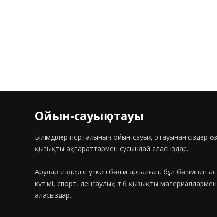
Ойын-сауық отауы
Білімділер порталының ойын-сауық отауынан сіздер өз
қызықты ақпараттармен сусындай аласыздар.
Арулар сіздерге үлкен бөлім арналған, бұл бөлімнен а
күтімі, спорт, денсаулық т.б қызықты материалдарме
аласыздар.