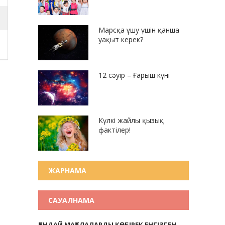
Марсқа ұшу үшін қанша
уақыт керек?
12 сәуір – Ғарыш күні
Күлкі жайлы қызық
фактілер!
ЖАРНАМА
САУАЛНАМА
ҚАНДАЙ МАҚАЛАЛАРДЫ КӨБІРЕК ЕНГІЗГЕН