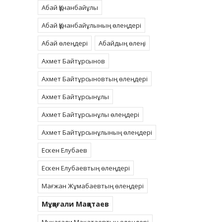
Абай Құнанбайұлы
Абай Құнанбайұлының өлеңдері
Абай өлеңдері
Абайдың өлеңі
Ахмет Байтұрсынов
Ахмет Байтұрсыновтың өлеңдері
Ахмет Байтұрсынұлы
Ахмет Байтұрсынұлы өлеңдері
Ахмет Байтұрсынұлының өлеңдері
Ескен Елубаев
Ескен Елубаевтың өлеңдері
Мағжан Жұмабаевтың өлеңдері
Мұқағали Мақатаев