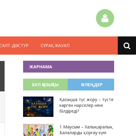
САЛТ-ДӘСТҮР
СҰРАҚ ЖАУАП
ЖАРНАМА
БҰЛ ҚЫЗЫҚТЫ
ӨЛЕҢДЕР
Қазақша түс жору – түсте
көрген нәрселер нені
білдіреді?
1 Маусым – Халықаралық
Балаларды қорғау күні