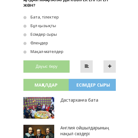
ЖӨН?
Бата, тілектер
Бұл қызықты
Есімдер сыры
Өлеңдер
Мақал-мәтелдер
Дауыс беру
МАҚАЛДАР
ЕСІМДЕР СЫРЫ
Дастарханға бата
Англия ойшылдарының
нақыл сөздері