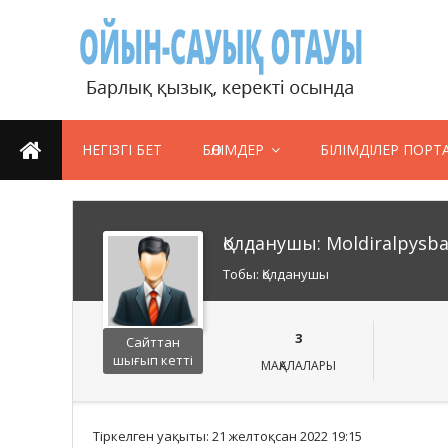
НЕГІЗГІ БЕТ
БӨЛІМДЕР
БІЛІМДІЛЕР ПОРТ
Қолданушы: Moldiralpysba
Тобы: Қолданушы
3
Сайттан
шығып кетті
МАҚАЛАЛАРЫ
Тіркелген уақыты: 21 желтоқсан 2022 19:15