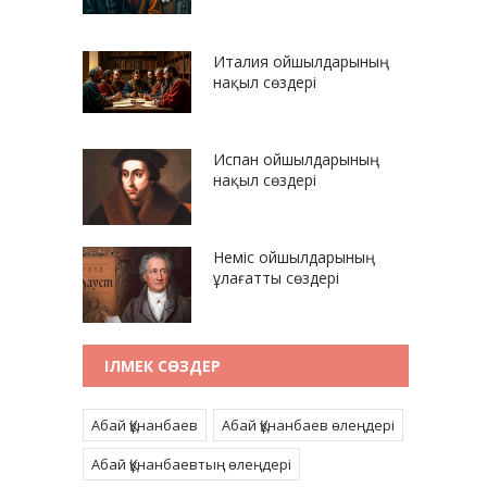
Италия ойшылдарының
нақыл сөздері
Испан ойшылдарының
нақыл сөздері
Неміс ойшылдарының
ұлағатты сөздері
ІЛМЕК СӨЗДЕР
Абай Құнанбаев
Абай Құнанбаев өлеңдері
Абай Құнанбаевтың өлеңдері