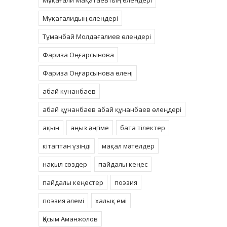
Мұқағали Мақатаевтың өлеңдері
Мұқағалидың өлеңдері
Тұманбай Молдағалиев өлеңдері
Фариза Оңғарсынова
Фариза Оңғарсынова өлеңі
абай кунанбаев
абай құнанбаев абай құнанбаев өлеңдері
ақын
аңыз әңгіме
бата тілектер
кітаптан үзінді
мақал мәтелдер
нақыл сөздер
пайдалы кеңес
пайдалы кеңестер
поэзия
поэзия әлемі
халық емі
Қасым Аманжолов