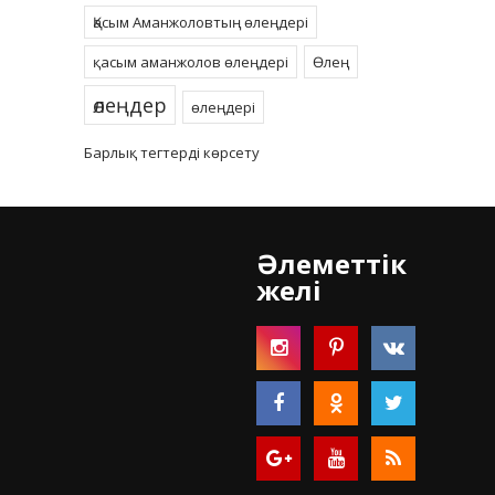
Қасым Аманжоловтың өлеңдері
қасым аманжолов өлеңдері
Өлең
өлеңдер
өлеңдері
Барлық тегтерді көрсету
Әлеметтік
желі