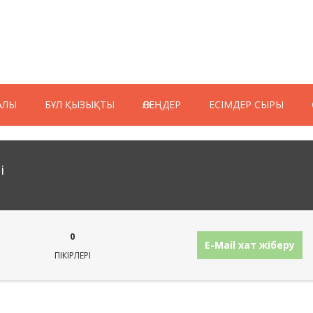
АЛЫ
БҰЛ ҚЫЗЫҚТЫ
ӨЛЕҢДЕР
ЕСІМДЕР СЫРЫ
i
0
E-Mail хат жіберу
ПІКІРЛЕРІ