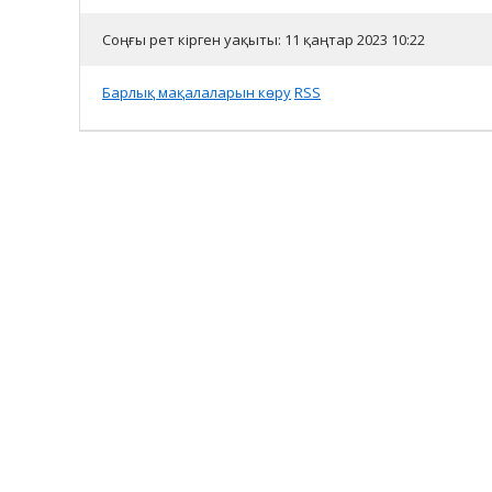
Соңғы рет кірген уақыты: 11 қаңтар 2023 10:22
Барлық мақалаларын көру
RSS