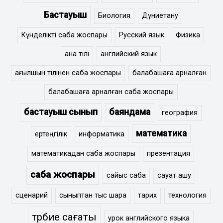
Бастауыш
Биология
Дүниетану
Күнделікті сабақ жоспары
Русский язык
Физика
ана тілі
английский язык
ағылшын тілінен сабақ жоспары
балабақшаға арналған
балабақшаға арналған сабақ жоспары
бастауыш сынып
баяндама
география
математика
ертеңгілік
информатика
математикадан сабақ жоспары
презентация
сабақ жоспары
сайыс сабақ
сауат ашу
сценарий
сыныптан тыс шара
тарих
технология
тәрбие сағаты
урок английского языка