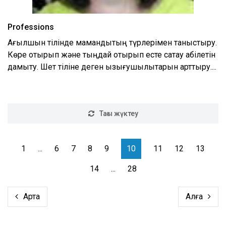
Professions
Ағылшын тілінде мамандықтың түрлерімен таныстыру.
Көре отырып және тыңдай отырып есте сақтау қабілетін
дамыту. Шет тіліне деген қызығушылықтарын арттыру....
Тағы жүктеу
1
...
6
7
8
9
10
11
12
13
14
...
28
Артқа
Алға