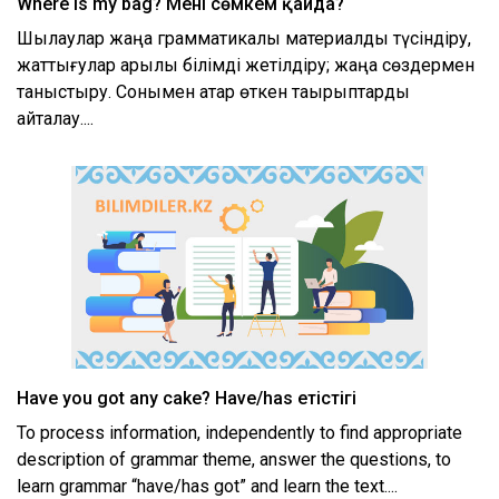
Where is my bag? Менің сөмкем қайда?
Шылаулар жаңа грамматикалық материалды түсіндіру,
жаттығулар арқылы білімді жетілдіру; жаңа сөздермен
таныстыру. Сонымен қатар өткен тақырыптарды
қайталау....
Have you got any cake? Have/has етістігі
To process information, independently to find appropriate
description of grammar theme, answer the questions, to
learn grammar “have/has got” and learn the text....