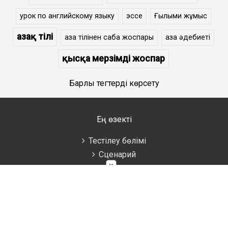
урок по английскому языку
эссе
Ғылыми жұмыс
Қазақ тілі
қазақ тілінен сабақ жоспары
қазақ әдебиеті
қысқа мерзімді жоспар
Барлық тегтерді көрсету
Ең өзекті
Тестілеу бөлімі
Сценарий
×
Тәрбие сағаты
Әдістемелік көмек
Аттестаттау материалдары
Ұстаздарға