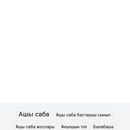
Ашық сабақ
Ашық сабақ бастауыш сынып
Ашық сабақ жоспары
Ағылшын тілі
Балабақша