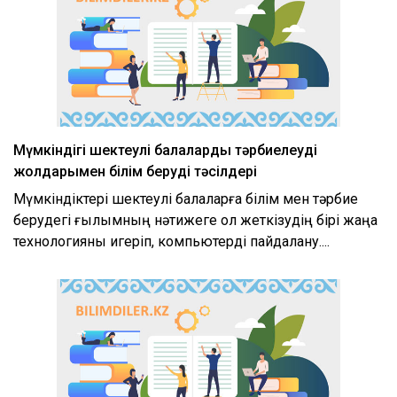
Мүмкіндігі шектеулі балаларды тәрбиелеудің
жолдарымен білім берудің тәсілдері
Мүмкіндіктері шектеулі балаларға білім мен тәрбие
берудегі ғылымның нәтижеге қол жеткізудің бірі жаңа
технологияны игеріп, компьютерді пайдалану....