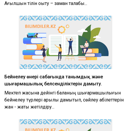
Ағылшын тілін оқыту – заман талабы...
Бейнелеу өнері сабағында танымдық және
шығармашылық белсенділіктерін дамыту.
Мектеп жасына дейінгі баланың шығармашылығын
бейнелеу түрлері арқылы дамытып, сөйлеу қабілеттерін
жан - жақты жетілдіру...