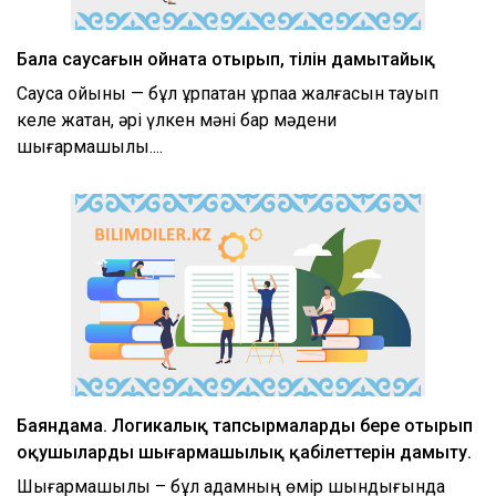
Бала саусағын ойната отырып, тілін дамытайық
Саусақ ойыны — бұл ұрпақтан ұрпаққа жалғасын тауып
келе жатқан, әрі үлкен мәні бар мәдени
шығармашылық....
Баяндама. Логикалық тапсырмаларды бере отырып
оқушылардың шығармашылық қабілеттерін дамыту.
Шығармашылық – бұл адамның өмір шындығында