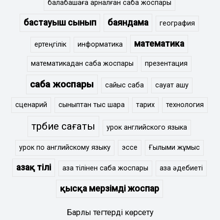
балабақшаға арналған сабақ жоспары
бастауыш сынып
баяндама
география
математика
ертеңгілік
информатика
математикадан сабақ жоспары
презентация
сабақ жоспары
сайыс сабақ
сауат ашу
сценарий
сыныптан тыс шара
тарих
технология
тәрбие сағаты
урок английского языка
урок по английскому языку
эссе
Ғылыми жұмыс
Қазақ тілі
қазақ тілінен сабақ жоспары
қазақ әдебиеті
қысқа мерзімді жоспар
Барлық тегтерді көрсету