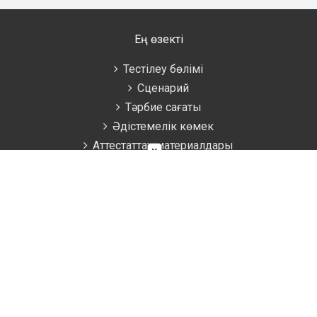
Ең өзекті
Тестілеу бөлімі
Сценарий
Тәрбие сағаты
Әдістемелік көмек
Аттестаттау материалдары
×
Ұстаздарға
Жаратылыстану
Биология
География
Математика
Информатика
Физика