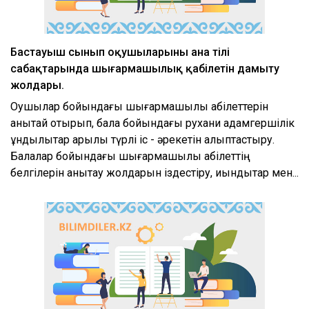
Бастауыш сынып оқушыларының ана тілі
сабақтарында шығармашылық қабілетін дамыту
жолдары.
Оқушылар бойындағы шығармашылық қабілеттерін
анықтай отырып, бала бойындағы рухани адамгершілік
құндылықтар арқылы түрлі іс - әрекетін қалыптастыру.
Балалар бойындағы шығармашылық қабілеттің
белгілерін анықтау жолдарын іздестіру, қиындықтар мен...