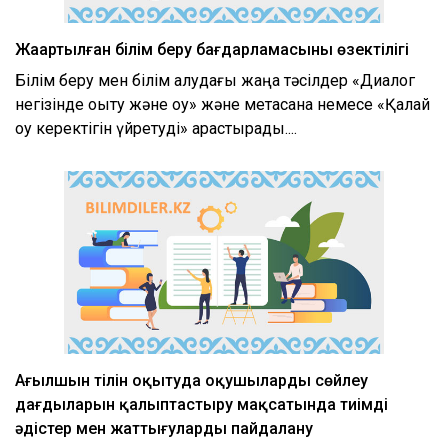
Жаңартылған білім беру бағдарламасының өзектілігі
Білім беру мен білім алудағы жаңа тәсілдер «Диалог
негізінде оқыту және оқу» және метасана немесе «Қалай
оқу керектігін үйретуді» қарастырады....
Ағылшын тілін оқытуда оқушылардың сөйлеу
дағдыларын қалыптастыру мақсатында тиімді
әдістер мен жаттығуларды пайдалану