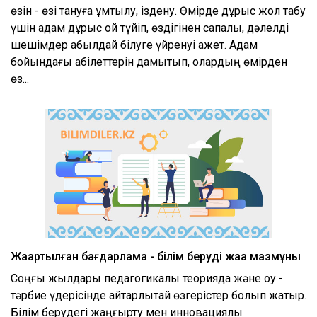
өзін - өзі тануға ұмтылу, іздену. Өмірде дұрыс жол табу
үшін адам дұрыс ой түйіп, өздігінен сапалы, дәлелді
шешімдер қабылдай білуге үйренуі қажет. Адам
бойындағы қабілеттерін дамытып, олардың өмірден
өз...
Жаңартылған бағдарлама - білім берудің жаңа мазмұны
Соңғы жылдары педагогикалық теорияда және оқу -
тәрбие үдерісінде айтарлықтай өзгерістер болып жатыр.
Білім берудегі жаңғырту мен инновациялық