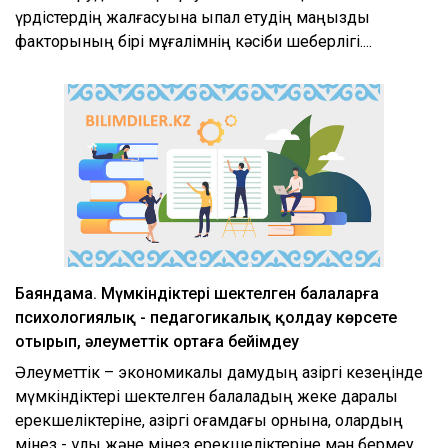
үрдістердің жалғасуына ықпал етудің маңызды
факторының бірі мұғалімнің кәсіби шеберлігі....
Баяндама. Мүмкіндіктері шектелген балаларға
психологиялық - педагогикалық қолдау көрсете
отырып, әлеуметтік ортаға бейімдеу
Әлеуметтік – экономикалық дамудың қазіргі кезеңінде
мүмкіндіктері шектелген балаладың жеке даралық
ерекшеліктеріне, қазіргі қоғамдағы орнына, олардың
мінез - құлық және мінез ерекшеліктеріне мән бермеу