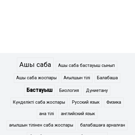
Ашық сабақ
Ашық сабақ бастауыш сынып
Ашық сабақ жоспары
Ағылшын тілі
Балабақша
Бастауыш
Биология
Дүниетану
Күнделікті сабақ жоспары
Русский язык
Физика
ана тілі
английский язык
ағылшын тілінен сабақ жоспары
балабақшаға арналған