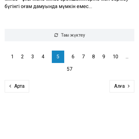
бүгінгі қоғам дамуында мүмкін емес....
Тағы жүктеу
1
2
3
4
5
6
7
8
9
10
...
57
Артқа
Алға