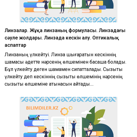
Линзалар. Жұқа линзаның формуласы. Линзадағы
сәуле жолдары. Линзада кескін алу. Оптикалық
аспаптар
Линзаның үлкейтуі. Линза шығаратын кескіннің
шамасы әдетте нәрсенің өлшемінен басқаша болады.
Бұл үлкейту деген шамамен сипатталады. Сызықтық
үлкейту деп кескіннің сызықтық өлшемінің нәрсенің
сызықтық өлшеміне қатынасын айтады....