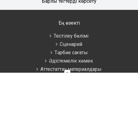
Барлық тегтерді көрсету
Ең өзекті
Тестілеу бөлімі
Сценарий
Тәрбие сағаты
Әдістемелік көмек
Аттестаттау материалдары
×
Ұстаздарға
Жаратылыстану
Биология
География
Математика
Информатика
Физика