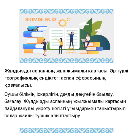
Жұлдызды аспанның жылжымалы картасы. Әр түрлі
географиялық ендіктегі аспан сферасының
қозғалысы.
Оқушы білімін, іскерлігін, дағды деңгейін бақылау,
бағалау. Жұлдызды аспанның жылжымалы картасын
пайдалануды үйрету негізгі ұғымдармен таныстырып
солар жайлы түсінік қалыптастыру....