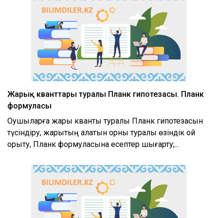
Жарық кванттары туралы Планк гипотезасы. Планк
формуласы
Оқушыларға жарық кванты туралы Планк гипотезасын
түсіндіру, жарықтың алатын орны туралы өзіндік ой
қорыту, Планк формуласына есептер шығарту;...