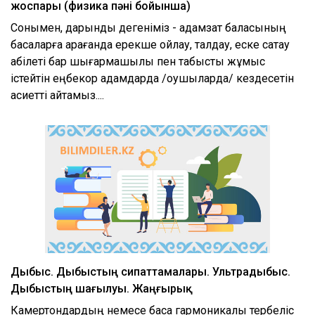
жоспары (физика пәні бойынша)
Сонымен, дарынды дегеніміз - адамзат баласының
басқаларға қарағанда ерекше ойлау, талдау, еске сақтау
қабілеті бар шығармашылық пен табысты жұмыс
істейтін еңбекқор адамдарда /оқушыларда/ кездесетін
қасиетті айтамыз....
Дыбыс. Дыбыстың сипаттамалары. Ультрадыбыс.
Дыбыстың шағылуы. Жаңғырық
Камертондардың немесе басқа гармоникалық тербеліс