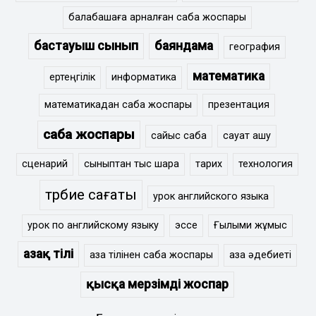
балабақшаға арналған сабақ жоспары
бастауыш сынып
баяндама
география
математика
ертеңгілік
информатика
математикадан сабақ жоспары
презентация
сабақ жоспары
сайыс сабақ
сауат ашу
сценарий
сыныптан тыс шара
тарих
технология
тәрбие сағаты
урок английского языка
урок по английскому языку
эссе
Ғылыми жұмыс
Қазақ тілі
қазақ тілінен сабақ жоспары
қазақ әдебиеті
қысқа мерзімді жоспар