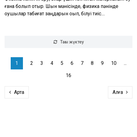
ғана болып отыр. Шын мәнісінде, физика пәнінде
оқушылар табиғат заңдарын оқып, білуі тиіс....
Тағы жүктеу
1
2
3
4
5
6
7
8
9
10
...
16
Артқа
Алға