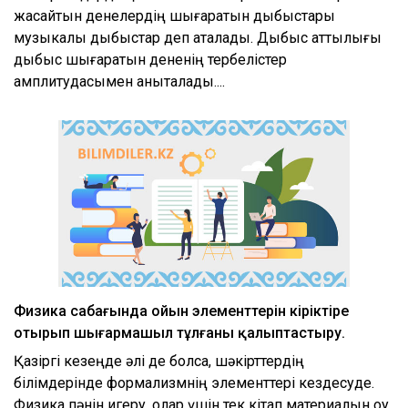
жасайтын денелердің шығаратын дыбыстары
музыкалық дыбыстар деп аталады. Дыбыс қаттылығы
дыбыс шығаратын дененің тербелістер
амплитудасымен анықталады....
Физика сабағында ойын элементтерін кіріктіре
отырып шығармашыл тұлғаны қалыптастыру.
Қазіргі кезеңде әлі де болса, шәкірттердің
білімдерінде формализмнің элементтері кездесуде.
Физика пәнін игеру, олар үшін тек кітап материалын оқу