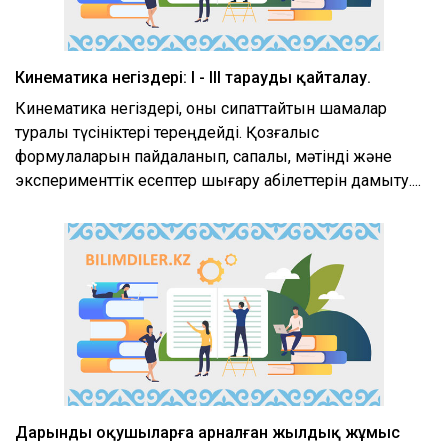
Кинематика негіздері: І - ІІІ тарауды қайталау.
Кинематика негіздері, оны сипаттайтын шамалар
туралы түсініктері тереңдейді. Қозғалыс
формулаларын пайдаланып, сапалық, мәтінді және
эксперименттік есептер шығару қабілеттерін дамыту....
Дарынды оқушыларға арналған жылдық жұмыс