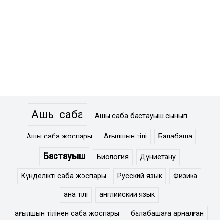
Ашық сабақ
Ашық сабақ бастауыш сынып
Ашық сабақ жоспары
Ағылшын тілі
Балабақша
Бастауыш
Биология
Дүниетану
Күнделікті сабақ жоспары
Русский язык
Физика
ана тілі
английский язык
ағылшын тілінен сабақ жоспары
балабақшаға арналған