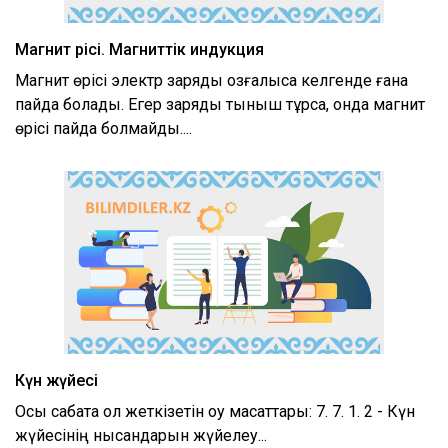
Магнит өрісі. Магниттік индукция
Магнит өрісі электр заряды қозғалысқа келгенде ғана
пайда болады. Егер заряды тыныш тұрса, онда магнит
өрісі пайда болмайды....
Күн жүйесі
Осы сабақта қол жеткізетін оқу мақсаттары: 7. 7. 1. 2 - Күн
жүйесінің нысандарын жүйелеу...