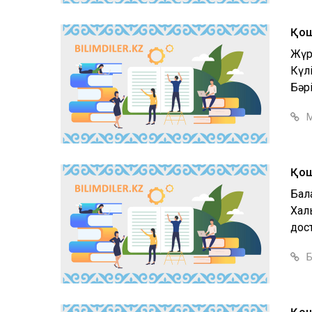
Қош
Жүрг
Күл
Бәр
М
Қош
Бала
Хал
дост
Б