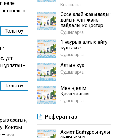
п келе
Кітапхана
спеншілігін
Эссе қалай жазылады:
дайын үлгі және
пайдалы кеңестер
Толық оқу
Оқушыларға
1 наурыз алғыс айту
күні эссе
!"
Оқушыларға
с, ұлт
Алтын күз
 ұрпақтан -
Оқушыларға
Толық оқу
Менің елім
Қазақстаным
Оқушыларға
Рефераттар
рыз қазақтың
у. Көктем
Ахмет Байтұрсынұлы
— қазақ
өмірі және