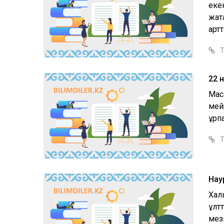
еке
жатқ
артт
Т
22 
Мақ
мей
ұрпа
Т
Нау
Хал
ұлт
мезг