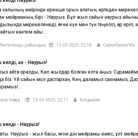
 келдің Наурыз!
ақ халқының өмірінде ерекше орын алатын, ертеден мерекел
қан мейрамның бірі - Наурыз. Бұл жыл сайын наурыз айыны
дызында мерекеленеді, яғни күн мен түн теңеліп, қар еріп,
айтын көктем айы....
ектепалды дайындық
13-03-2025, 22:18
Серкебаева Макпал
келдің, әз - Наурыз!
рыз қайта оралды, Көп жылдар болған елге аңыз. Сұрамаймы
 да біз. Үй сайын мол дастархан, Кең даламыз сахнамыз, Да
рамыз!...
ала-бақша
13-03-2025, 22:17
Кундызай
 келдің - Наурыз!
саты: Наурыз - жыл басы, яғни дін мейрамы емес, ұлт мей