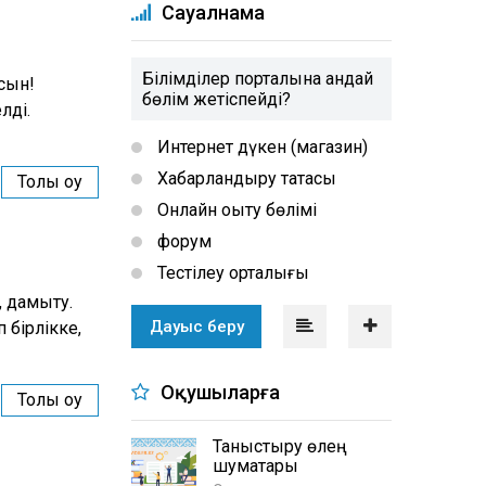
Сауалнама
Білімділер порталына қандай
лсын!
бөлім жетіспейді?
лді.
Интернет дүкен (магазин)
Хабарландыру тақтасы
Толық оқу
Онлайн оқыту бөлімі
форум
Тестілеу орталығы
, дамыту.
Дауыс беру
 бірлікке,
Оқушыларға
Толық оқу
Таныстыру өлең
шумақтары