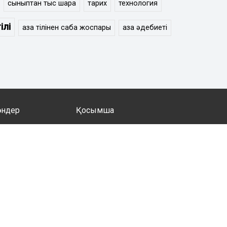
сыныптан тыс шара
тарих
технология
ілі
қазақ тілінен сабақ жоспары
қазақ әдебиеті
әндер
Қосымша
 мен әдебиеті
Психология
 мен әдебиеті
Мектепалды дайындық
Кітапхана
Ақын жазушылар
ия
Оқушыларға
ану
Дизайн