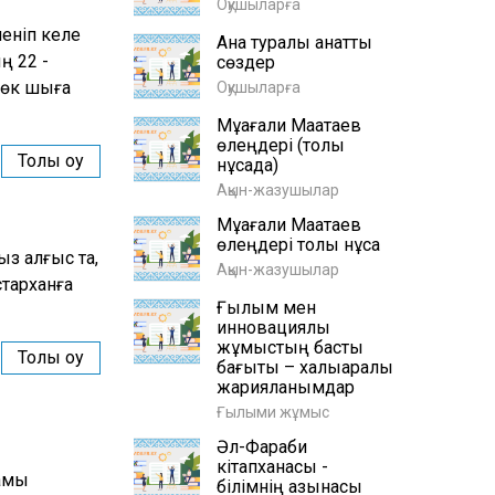
Оқушыларға
еніп келе
Ана туралы қанатты
ң 22 -
сөздер
 көк шыға
Оқушыларға
Мұқағали Мақатаев
өлеңдері (толық
Толық оқу
нұсқада)
Ақын-жазушылар
Мұқағали Мақатаев
өлеңдері толық нұсқа
з алғыс та,
Ақын-жазушылар
старханға
Ғылым мен
инновациялық
жұмыстың басты
Толық оқу
бағыты – халықаралық
жарияланымдар
Ғылыми жұмыс
Әл-Фараби
кітапханасы -
рамы
білімнің қазынасы