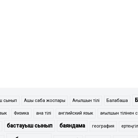
ыш сынып
Ашық сабақ жоспары
Ағылшын тілі
Балабақша
зык
Физика
ана тілі
английский язык
ағылшын тілінен 
бастауыш сынып
баяндама
география
ертеңгіл