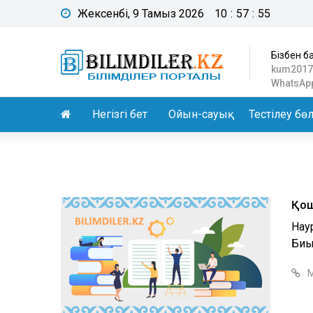
Жексенбі, 9 Тамыз 2026
10
:
57
:
56
Бізбен б
kum2017
WhatsApp
Негізгі бет
Ойын-сауық
Тестілеу бөл
Қош
Нау
Биыл
М