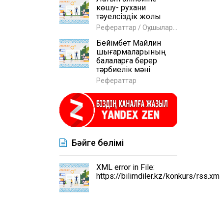
көшу- рухани
тәуелсіздік жолы
Рефераттар / Оқушыларға
Бейімбет Майлин
шығармаларының
балаларға берер
тәрбиелік мәні
Рефераттар
Бәйге бөлімі
XML error in File:
https://bilimdiler.kz/konkurs/rss.xm