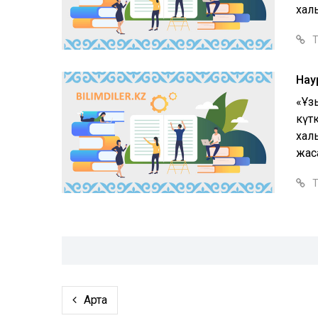
халқ
Т
Нау
«Ұз
күт
халы
жас
Т
Артқа