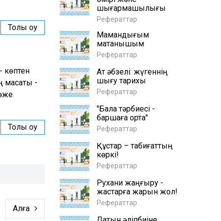
шығармашылығы
Рефераттар
Толық оқу
Мамандығым
мақтанышым
Рефераттар
- көптен
Ат әбзелі: жүгеннің
шығу тарихы
 мақсаты -
Рефераттар
көже
"Бала тәрбиесі -
баршаға ортақ"
Толық оқу
Рефераттар
Құстар – табиғаттың
көркі!
Рефераттар
Рухани жаңғыру -
жастарға жарқын жол!
Рефераттар
Алға
Латын әліпбиіне