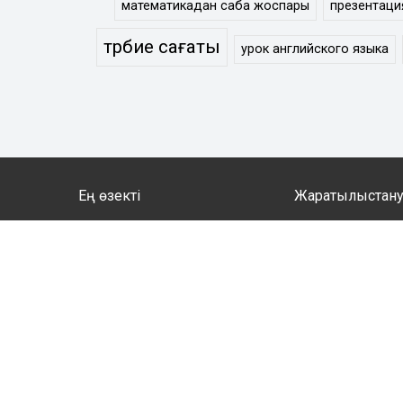
математикадан сабақ жоспары
презентаци
тәрбие сағаты
урок английского языка
Ең өзекті
Жаратылыстан
Тестілеу бөлімі
Биология
Сценарий
География
Тәрбие сағаты
Математика
Әдістемелік көмек
Информатика
Аттестаттау материалдары
Физика
Ұстаздарға
Химия