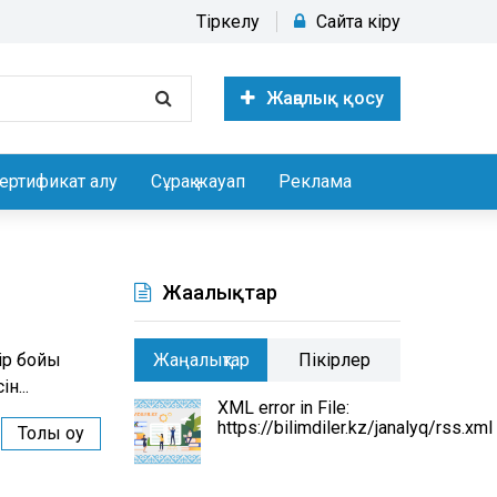
Тіркелу
Сайтқа кіру
Жаңалық қосу
ертификат алу
Сұрақ жауап
Реклама
Жаңалықтар
ір бойы
Жаңалықтар
Пікірлер
н...
XML error in File:
https://bilimdiler.kz/janalyq/rss.xml
Толық оқу