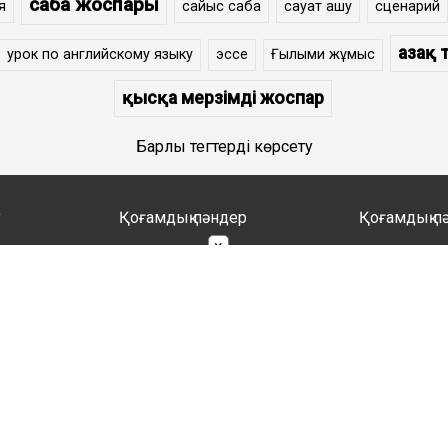
сабақ жоспары
я
сайыс сабақ
сауат ашу
сценарий
Қазақ т
урок по английскому языку
эссе
Ғылыми жұмыс
қысқа мерзімді жоспар
Барлық тегтерді көрсету
у
Қоғамдық пәндер
Қоғамдық п
×
Ағылшын тілі
Қазақ тілі
Алғашқы әскери дайындық
Орыс тілі
Бастауыш сынып
Музыка
Балабақша
Тарих
Бейнелеу өнері, сызу
Технолог
Дене шынықтыру
Өзін-өзі т