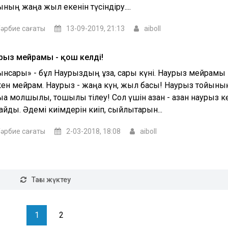
ының жаңа жыл екенін түсіндіру....
әрбие сағаты
13-09-2019, 21:13
aiboll
рыз мейрамы - қош келдің!
ынсары» - бұл Наурыздың ұзақ, сары күні. Наурыз мейрамы 
кен мейрам. Наурыз - жаңа күн, жыл басы! Наурыз тойының
ққа молшылық, тоқшылық тілеу! Сол үшін қазан - қазан наурыз 
айды. Әдемі киімдерін киіп, сыйлықтарын...
әрбие сағаты
2-03-2018, 18:08
aiboll
Тағы жүктеу
1
2