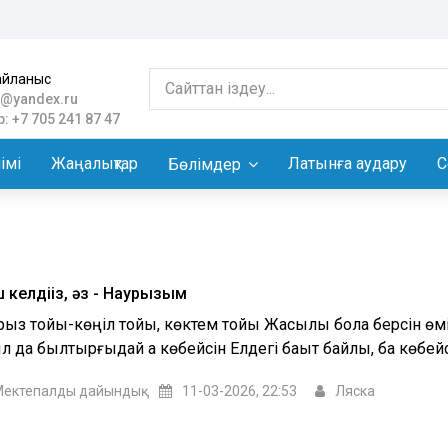
айланыс
@yandex.ru
: +7 705 241 87 47
імі
Жаңалықтар
Латынға аудару
С
Бөлімдер
 келдіңіз, әз - Наурызым
рыз тойы-көңіл тойы, көктем тойы Жақсылық бола берсін өм
 да былтырғыдай ақ көбейсін Елдегі бақыт байлық, бақ көбейсі
ектепалды дайындық
11-03-2026, 22:53
Ляска