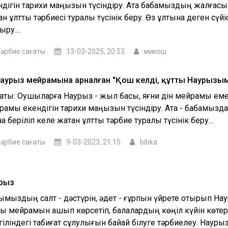
ндігін тарихи маңызын түсіндіру. Ата бабамыздың жалғасы
ан ұлттық тәрбиесі туралы түсінік беру. Өз ұлтына деген сүйі
ыру....
әрбие сағаты
13-03-2025, 20:53
микош
наурыз мейрамына арналған "Қош келдің, құтты Наурызым
саты: Оқушыларға Наурыз - жыл басы, яғни дін мейрамы еме
рамы екендігін тарихи маңызын түсіндіру. Ата - бабамыздан
ққа беріліп келе жатқан ұлттық тәрбие туралы түсінік беру...
әрбие сағаты
9-03-2023, 21:15
bibka
рыз
қымыздың салт - дәстүрін, әдет - ғұрпын үйрете отырып Нау
тық мейрамын ашып көрсетіп, балалардың көңіл күйін көтер
іліндегі табиғат сұлулығын байқай білуге тәрбиелеу. Наурыз 