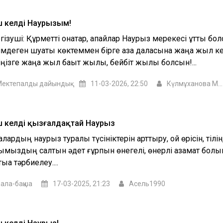
 келдің Наурызым!
ізуші: Құрметті қонақтар, апайлар Наурыз мерекесі құтты бо
імдеген шуақты көктеммен бірге қазақ даласына жаңа жыл ке
іңізге жаңа жыл бақыт жылы, бейбіт жылы болсын!...
ектепалды дайындық
11-03-2026, 22:50
Күлмұханова Маржан Сарсеновна
 келдің қызғалдақтай Наурыз
лардың наурыз туралы түсініктерін арттыру, ой өрісін, тілін
қымыздың салтын әдет ғұрпын өнегелі, өнерлі азамат болып
ыққа тәрбиелеу....
ала-бақша
17-03-2025, 21:23
Асель1990