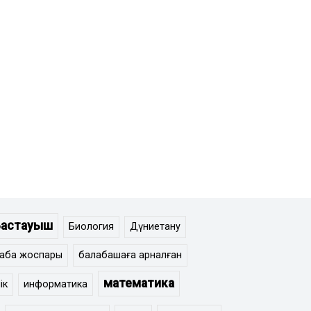
Бастауыш
Биология
Дүниетану
сабақ жоспары
балабақшаға арналған
математика
ік
информатика