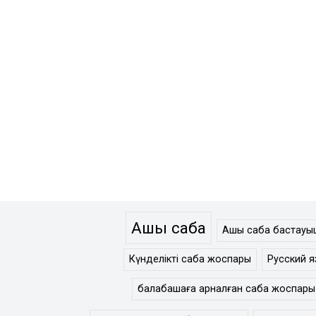
Ашық сабақ
Ашық сабақ бастау
Күнделікті сабақ жоспары
Русский я
балабақшаға арналған сабақ жоспары