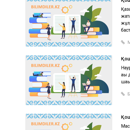
Қош
Қаз
жат
жұл
баст
М
Қош 
Нау
ақы
шақы
Б
Қош
Мақ