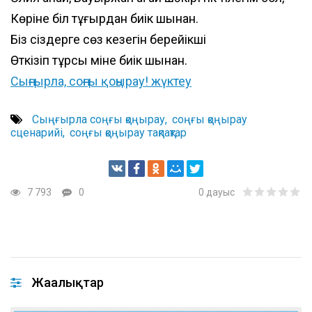
Көріне біл тұғырдан биік шыңнан.
Біз сіздерге сөз кезегін берейікші
.xml
Өткізіп тұрсың міне биік шыңнан.
Сыңғырла, соңғы қоңырау! жүктеу
Сыңғырла соңғы қоңырау
соңғы қоңырау
сценарийі
соңғы қоңырау тақпақтар
7 793
0
0
дауыс
Жаңалықтар