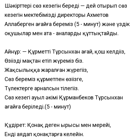
Шәкірттерің сөз кезегін береді — дей отырып сөз
кезегін мектебіміздің директоры Ахметов
Аллаберген ағайға береміз (5 - минут) және үздік
оқушылар мен ата - аналарды құттықтайды.
xml
Айнұр: — Құрметті Тұрсынхан ағай, қош келдіңіз,
Өзіңізді мақтан етіп жүреміз біз.
Жақсылыққа жаралған жүрегіңіз,
Сөз береміз құрметпен өзіңізге,
Түлектерге арналсын тілегіңіз.
Сөз кезегі ауыл әкімі Құрманбеков Тұрсынхан
ағайға беріледі.(5 - минут)
Құдірет: Қонақ деген ырысың мен мерейің,
Енді аяңдап қонақтарға келейін.