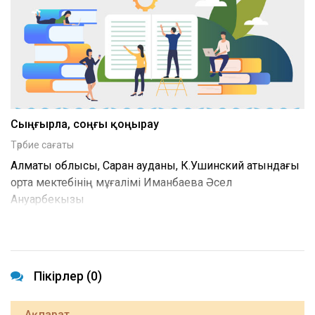
Сыңғырла, соңғы қоңырау
Тәрбие сағаты
Алматы облысы, Сарқан ауданы, К.Ушинский атындағы
орта мектебінің мұғалімі Иманбаева Әсел
Ануарбекқызы
Пікірлер (0)
Ақпарат