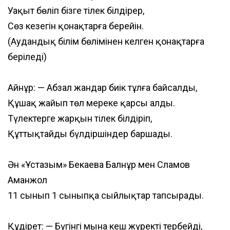
Уақыт бөліп бізге тілек білдірер,
Сөз кезегін қонақтарға берейін.
(Аудандық білім бөлімінен келген қонақтарға
беріледі)
Айнұр: — Абзал жандар биік тұлға байсалды,
Құшақ жайып төл мерекең қарсы алды.
Түлектерге жарқын тілек білдіріп,
Құттықтайды бүлдіршіндер баршаңды.
Ән «Ұстазым» Бекаева Балнұр мен Сламов
Аманжол
11 сынып 1 сыныпқа сыйлықтар тапсырады.
Құдірет: — Бүгінгі мына кеш жүректі тербейді,