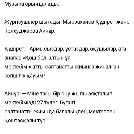
Музыка орындалады.
Жүргізушілер шығады: Мырзаханов Құдірет және
Телхуджаева Айнұр.
Құдірет: - Армысыздар, ұстаздар, оқушылар, ата -
аналар «Қош бол, алтын ұя
мектебім!» атты салтанатты жиынға жиналған
көпшілік қауым!
Айнұр: — Міне тағы бір оқу жылы аяқталып,
мектебіміздің 27 түлегі бүгінгі
салтанатты жиында балалықпен, мектеппен
қоштасқалы тұр.