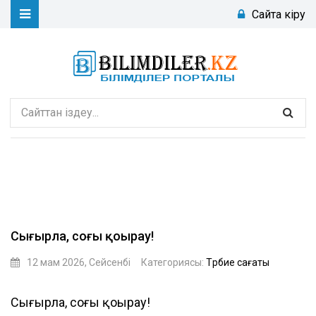
Сайтқа кіру
Сыңғырла, соңғы қоңырау!
12 мам 2026, Сейсенбі
Категориясы:
Тәрбие сағаты
aiboll
Сыңғырла, соңғы қоңырау!