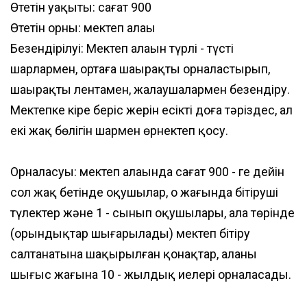
Өтетін уақыты: сағат 900
Өтетін орны: мектеп алаңы
Безендірілуі: Мектеп алаңын түрлі - түсті
шарлармен, ортаға шаңырақты орналастырып,
шаңырақты лентамен, жалаушалармен безендіру.
Мектепке кіре беріс жерін есікті доға тәріздес, ал
екі жақ бөлігін шармен өрнектеп қосу.
Орналасуы: мектеп алаңында сағат 900 - ге дейін
сол жақ бетінде оқушылар, оң жағында бітіруші
түлектер және 1 - сынып оқушылары, алаң төрінде
(орындықтар шығарылады) мектеп бітіру
салтанатына шақырылған қонақтар, алаңның
шығыс жағына 10 - жылдық иелері орналасады.