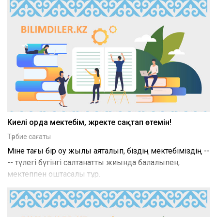
Киелі орда мектебім, жүректе сақтап өтемін!
Тәрбие сағаты
Міне тағы бір оқу жылы аяқталып, біздің мектебіміздің --
-- түлегі бүгінгі салтанатты жиында балалықпен,
мектеппен қоштасқалы тұр.