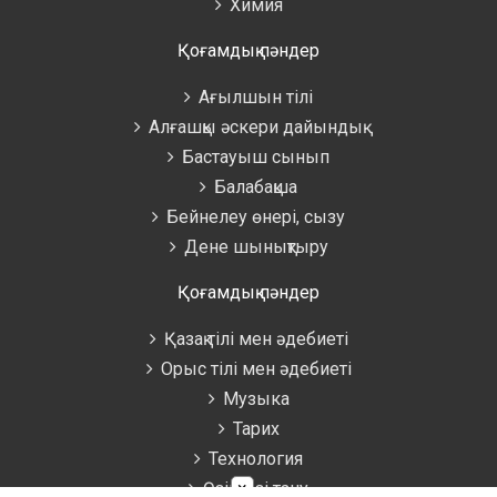
Химия
Қоғамдық пәндер
Ағылшын тілі
Алғашқы әскери дайындық
Бастауыш сынып
Балабақша
Бейнелеу өнері, сызу
Дене шынықтыру
Қоғамдық пәндер
Қазақ тілі мен әдебиеті
Орыс тілі мен әдебиеті
Музыка
Тарих
Технология
×
Өзін-өзі тану