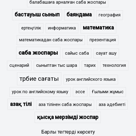
балабақшаға арналған сабақ жоспары
бастауыш сынып
баяндама
география
математика
ертеңгілік
информатика
математикадан сабақ жоспары
презентация
сабақ жоспары
сайыс сабақ
сауат ашу
сценарий
сыныптан тыс шара
тарих
технология
тәрбие сағаты
урок английского языка
урок по английскому языку
эссе
Ғылыми жұмыс
Қазақ тілі
қазақ тілінен сабақ жоспары
қазақ әдебиеті
қысқа мерзімді жоспар
Барлық тегтерді көрсету