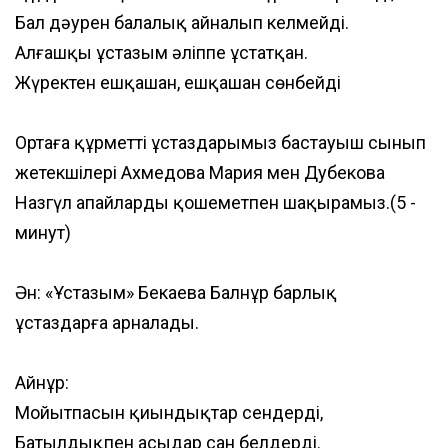
Бал дәурен балалық айналып келмейді.
Алғашқы ұстазым әліппе ұстатқан.
Жүректен ешқашан, ешқашан сөнбейді
Ортаға құрметті ұстаздарымыз бастауыш сынып
жетекшілері Ахмедова Мария мен Дубекова
Назгүл апайларды қошеметпен шақырамыз.(5 -
минут)
Ән: «Ұстазым» Бекаева Балнұр барлық
ұстаздарға арналады.
Айнұр:
Мойытпасын қиындықтар сендерді,
Батылдықпен асыңдар сан белдерді.