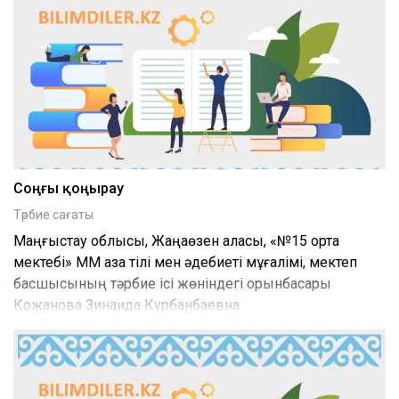
Соңғы қоңырау
Тәрбие сағаты
Маңғыстау облысы, Жаңаөзен қаласы, «№15 орта
мектебі» ММ қазақ тілі мен әдебиеті мұғалімі, мектеп
басшысының тәрбие ісі жөніндегі орынбасары
Кожанова Зинаида Курбанбаевна