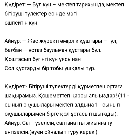
Құдірет: — Бұл күн – мектеп тарихында, мектеп
бітіруші түлектер есінде мәңгі
өшпейтін күн.
Айнұр: — Жас жүректің өмірлік құштары – гүл,
Бағбан — ұстаз баулыған құстары бұл.
Қоштасып бүгінгі күн ұясынан
Сол құстардың бір тобы ұшқалы тұр.
Құдірет:- Бітіруші түлектерді құрметпен ортаға
шақырамыз. Қошеметтеп қарсы алыңыздар! (11 -
сынып оқушылары мектеп алдына 1 - сынып
оқушыларымен бірге қол ұстасып шығады).
Айнұр: Сап түзелсін, салтанатты жиынға ту
енгізілсін.(әуен ойналып түру керек.)