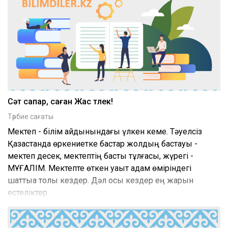
Сәт сапар, саған Жас түлек!
Тәрбие сағаты
Мектеп - білім айдынындағы үлкен кеме. Тәуелсіз
Қазақстанда өркениетке бастар жолдың бастауы -
мектеп десек, мектептің басты тұлғасы, жүрегі -
МҰҒАЛІМ. Мектепте өткен уақыт адам өміріндегі
шаттыққа толы кездер. Дәл осы кездер ең жарқын
естеліктер