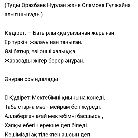
(Туды Оразбаев Нұрлан және Сламова Гүлжайна
алып шығады)
Құдірет: — Батырлыққа уызынан жарыған
Ер түркіні жалауынан таныған.
Өзі батыр, өзі әнші халыққа
Жарасады жігер берер әнұран.
Әнұран орындалады
 Құдірет: Мектебімнің қиынына көнеді,
Табыстарға мәз - мейрам боп жүреді.
Аллаберген ағай мектебімнің басшысы,
Халқы еңбегін ерекше деп біледі.
Кешімізді ақ тілекпен ашсын деп