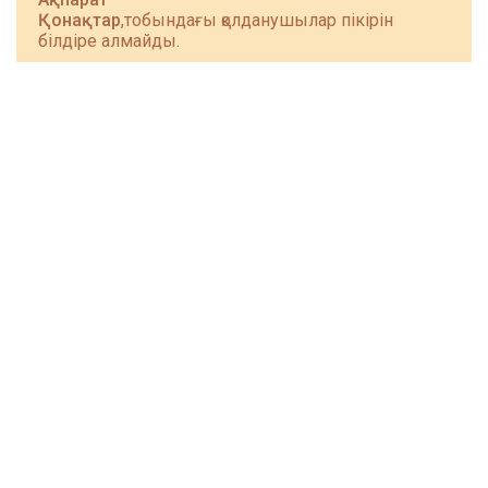
Қонақтар
,тобындағы қолданушылар пікірін
білдіре алмайды.