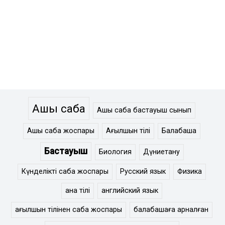
Ашық сабақ
Ашық сабақ бастауыш сынып
Ашық сабақ жоспары
Ағылшын тілі
Балабақша
Бастауыш
Биология
Дүниетану
Күнделікті сабақ жоспары
Русский язык
Физика
ана тілі
английский язык
ағылшын тілінен сабақ жоспары
балабақшаға арналған