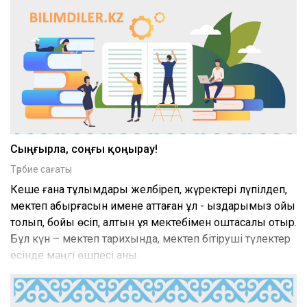
Сыңғырла, соңғы қоңырау!
Тәрбие сағаты
Кеше ғана тұлымдары желбіреп, жүректері лүпілдеп,
мектеп қабырғасын имене аттаған ұл - қыздарымыз ойы
толып, бойы өсіп, алтын ұя мектебімен қоштасқалы отыр.
Бұл күн – мектеп тарихында, мектеп бітіруші түлектер
есінде мәңгі өшпесі анық.