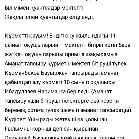
Біліміңмен қуантсаңдар мектепті,
Жақсы іспен қуантыңдар елді енді.
Құрметті қауым! Ендігі оқу жылындағы 11
сынып оқушыларын – мектепті бітіріп кетіп бара
жатқан оқушыларының орнына шақырамыз.
Аманат тапсыру құрметін мектеп бітіруші түлек
Құрманбеков Бауыржан тапсырады, аманат
қабылдап алу құрметі 10 сынып оқушысы
Ибадуллаев Нариманға беріледі. (Аманат
тапсыру үшін бітіруші түлектерге сөз кезегін
береміз, ортаға түлек шығып аманат тапсырады).
Құдірет: Ұшырады жетекшің өз қолынан,
Ғылымның көрінші деп сан қырынан
Әлия апай, Бауыржан ағай шәкірттік тілегім сол,