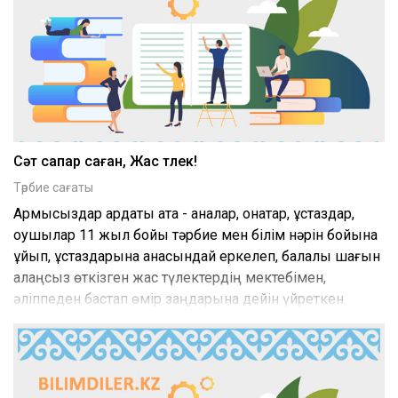
Сәт сапар саған, Жас түлек!
Тәрбие сағаты
Армысыздар ардақты ата - аналар, қонақтар, ұстаздар,
оқушылар 11 жыл бойы тәрбие мен білім нәрін бойына
құйып, ұстаздарына анасындай еркелеп, балалық шағын
алаңсыз өткізген жас түлектердің мектебімен,
әліппеден бастап өмір заңдарына дейін үйреткен