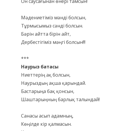
Он саусағынан өнері тамсын!
Мәдениетіміз мәнді болсын,
Тұрмысымыз сәнді болсын.
Бәрін айтта бірін айт,
Дербестігіміз мәңгі болсын!!!
***
Наурыз батасы
Ниеттерің ақ болсын,
Наурыздың ақша қарындай.
Бастарыңа бақ қонсын,
Шаштарыңның барлық талындай!
Санасы асып адамның,
Көңілде кір қалмасын.