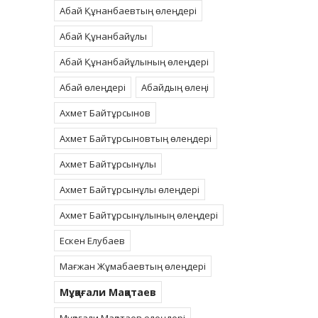
Абай Құнанбаевтың өлеңдері
Абай Құнанбайұлы
Абай Құнанбайұлының өлеңдері
Абай өлеңдері
Абайдың өлеңі
Ахмет Байтұрсынов
Ахмет Байтұрсыновтың өлеңдері
Ахмет Байтұрсынұлы
Ахмет Байтұрсынұлы өлеңдері
Ахмет Байтұрсынұлының өлеңдері
Ескен Елубаев
Мағжан Жұмабаевтың өлеңдері
Мұқағали Мақатаев