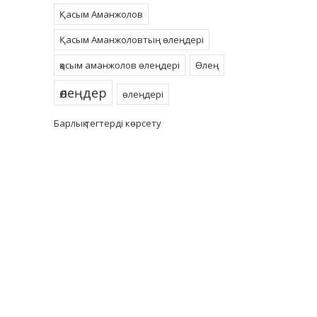
Қасым Аманжолов
Қасым Аманжоловтың өлеңдері
қасым аманжолов өлеңдері
Өлең
өлеңдер
өлеңдері
Барлық тегтерді көрсету