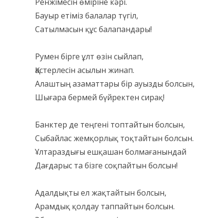
Ренжімесін өміріне кәрі.
Бауыр етіміз балалар түгіл,
Сатылмасын құс балапандары!
Румен бірге ұлт өзін сыйлап,
Қастерлесін асылын жинап.
Алаштың азаматтары бір ауызды болсын,
Шығара бермей бүйректен сирақ!
Банктер де теңгені топтайтын болсын,
Сыбайлас жемқорлық тоқтайтын болсын.
Ұлтараздығы ешқашан болмағанындай
Дағдарыс та бізге соқпайтын болсын!
Адалдықты ел жақтайтын болсын,
Арамдық қолдау таппайтын болсын.