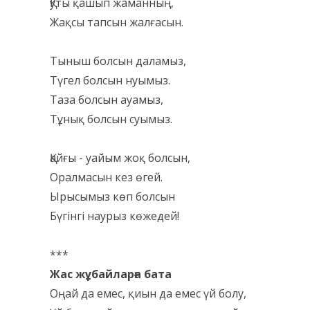
Қуты қашып жаманның,
Жақсы тапсын жалғасын.
Тыныш болсын даламыз,
Түгел болсын нуымыз.
Таза болсын ауамыз,
Тұнық болсын суымыз.
Қайғы - уайым жоқ болсын,
Оралмасын кез өгей.
Ырысымыз көп болсын
Бүгінгі наурыз көжедей!
***
Жас жұбайларға бата
Оңай да емес, қиын да емес үй болу,