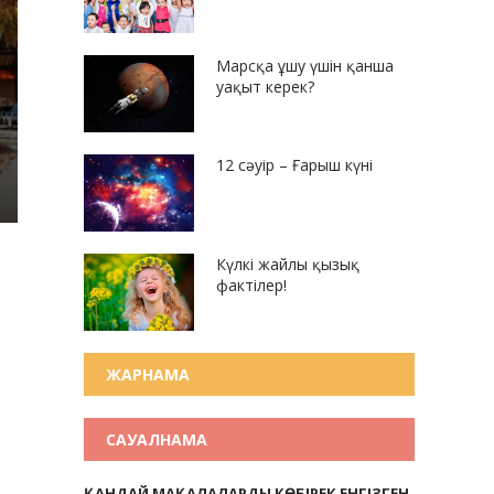
Марсқа ұшу үшін қанша
уақыт керек?
12 сәуір – Ғарыш күні
Күлкі жайлы қызық
фактілер!
ЖАРНАМА
САУАЛНАМА
ҚАНДАЙ МАҚАЛАЛАРДЫ КӨБІРЕК ЕНГІЗГЕН