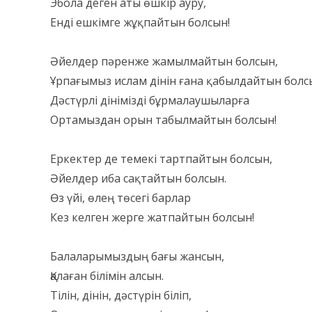
Эбола деген аты өшкір ауру,
Енді ешкімге жұқпайтын болсын!
Әйелдер пәренже жамылмайтын болсын,
Ұрпағымыз ислам дінін ғана қабылдайтын болс
Дәстүрлі дінімізді бұрмалаушыларға
Ортамыздан орын табылмайтын болсын!
Еркектер де темекі тартпайтын болсын,
Әйелдер иба сақтайтын болсын.
Өз үйі, өлең төсегі барлар
Кез келген жерге жатпайтын болсын!
Балаларымыздың бағы жансын,
Қалаған білімін алсын.
Тілін, дінін, дәстүрін біліп,