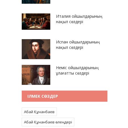
Италия ойшылдарының
нақыл сөздері
Испан ойшылдарының
нақыл сөздері
Неміс ойшылдарының
ұлағатты сөздері
ІЛМЕК СӨЗДЕР
Абай Құнанбаев
Абай Құнанбаев өлеңдері