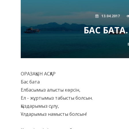
13.04.2017
БАС БАТА.
ОРАЗАҚЫН АСҚАР
Бас бата
Елбасымыз алысты көрсін,
Ел - жұртымыз табысты болсын.
Қыздарымыз сұлу,
Ұлдарымыз намысты болсын!