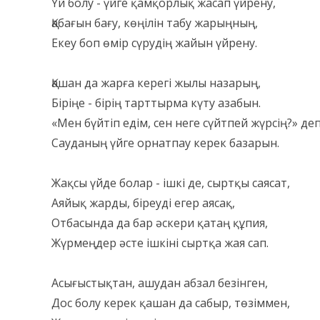
Үй болу - үйге қамқорлық жасап үйрену,
Қабағын бағу, көңілін табу жарыңның,
Екеу боп өмір сүрудің жайын үйрену.
Қашан да жарға керегі жылы назарың,
Біріңе - бірің тарттырма күту азабын.
«Мен бүйтіп едім, сен неге сүйтпей жүрсің?» деп
Сауданың үйге орнатпау керек базарын.
Жақсы үйде болар - ішкі де, сыртқы саясат,
Аяйық жарды, біреуді егер аясақ,
Отбасында да бар әскери қатаң құпия,
Жүрмеңдер әсте ішкіні сыртқа жая caп.
Асығыстықтан, ашудан абзал безінген,
Дос болу керек қашан да сабыр, төзіммен,