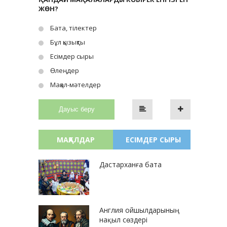
ЖӨН?
Бата, тілектер
Бұл қызықты
Есімдер сыры
Өлеңдер
Мақал-мәтелдер
Дауыс беру
МАҚАЛДАР
ЕСІМДЕР СЫРЫ
Дастарханға бата
Англия ойшылдарының
нақыл сөздері