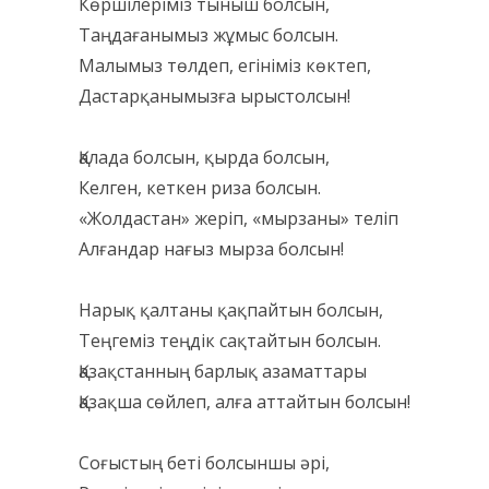
Көршілеріміз тыныш болсын,
Таңдағанымыз жұмыс болсын.
Малымыз төлдеп, егініміз көктеп,
Дастарқанымызға ырыстолсын!
Қалада болсын, қырда болсын,
Келген, кеткен риза болсын.
«Жолдастан» жеріп, «мырзаны» теліп
Алғандар нағыз мырза болсын!
Нарық қалтаны қақпайтын болсын,
Теңгеміз теңдік сақтайтын болсын.
Қазақстанның барлық азаматтары
Қазақша сөйлеп, алға аттайтын болсын!
Соғыстың беті болсыншы әрі,