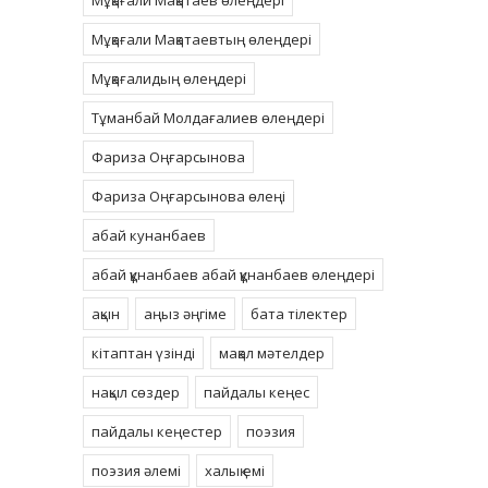
Мұқағали Мақатаев өлеңдері
Мұқағали Мақатаевтың өлеңдері
Мұқағалидың өлеңдері
Тұманбай Молдағалиев өлеңдері
Фариза Оңғарсынова
Фариза Оңғарсынова өлеңі
абай кунанбаев
абай құнанбаев абай құнанбаев өлеңдері
ақын
аңыз әңгіме
бата тілектер
кітаптан үзінді
мақал мәтелдер
нақыл сөздер
пайдалы кеңес
пайдалы кеңестер
поэзия
поэзия әлемі
халық емі