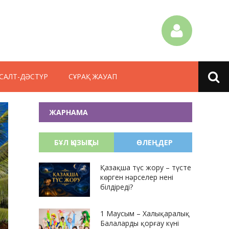
САЛТ-ДӘСТҮР
СҰРАҚ ЖАУАП
ЖАРНАМА
БҰЛ ҚЫЗЫҚТЫ
ӨЛЕҢДЕР
Қазақша түс жору – түсте
көрген нәрселер нені
білдіреді?
1 Маусым – Халықаралық
Балаларды қорғау күні