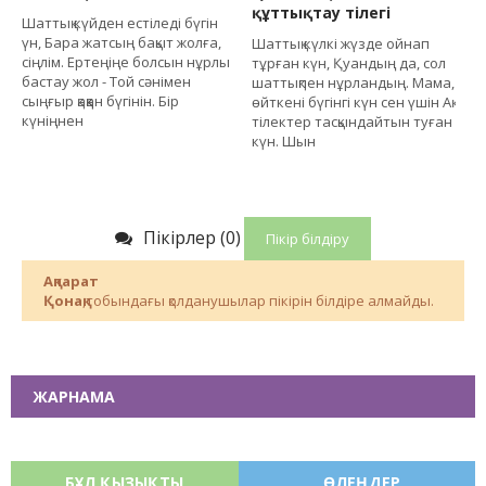
құттықтау тілегі
Шаттық күйден естіледі бүгін
үн, Бара жатсың бақыт жолға,
Шаттық күлкі жүзде ойнап
сіңлім. Ертеңіңе болсын нұрлы
тұрған күн, Қуандың да, сол
бастау жол - Той сәнімен
шаттықпен нұрландың. Мама,
сыңғыр қаққан бүгінін. Бір
өйткені бүгінгі күн сен үшін Ақ
күніңнен
тілектер тасқындайтын туған
күн. Шын
Пікірлер (0)
Пікір білдіру
Ақпарат
Қонақ
,тобындағы қолданушылар пікірін білдіре алмайды.
ЖАРНАМА
БҰЛ ҚЫЗЫҚТЫ
ӨЛЕҢДЕР