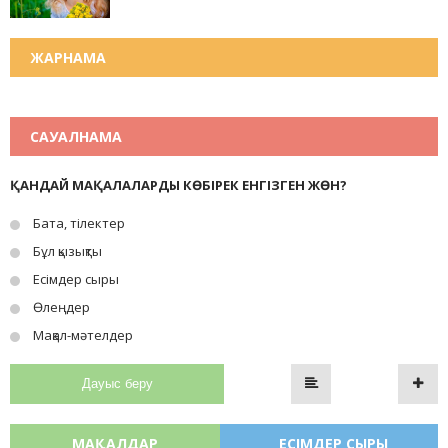
ЖАРНАМА
САУАЛНАМА
ҚАНДАЙ МАҚАЛАЛАРДЫ КӨБІРЕК ЕНГІЗГЕН ЖӨН?
Бата, тілектер
Бұл қызықты
Есімдер сыры
Өлеңдер
Мақал-мәтелдер
Дауыс беру
МАҚАЛДАР
ЕСІМДЕР СЫРЫ