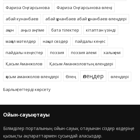
Фариза Оңғарсынова
Фариза Оңғарсынова өлеңі
абай кунанбаев
абай құнанбаев абай құнанбаев өлеңдері
ақын
аңыз әңгіме
бата тілектер
кітаптан үзінді
мақал мәтелдер
нақыл сөздер
пайдалы кеңес
пайдалы кеңестер
поэзия
поэзия әлемі
халық емі
Қасым Аманжолов
Қасым Аманжоловтың өлеңдері
өлеңдер
қасым аманжолов өлеңдері
Өлең
өлеңдері
Барлық тегтерді көрсету
Ойын-сауық отауы
Білімділер порталының ойын-сауық отауынан сіздер өздеріңе
қызықты ақпараттармен сусындай аласыздар.