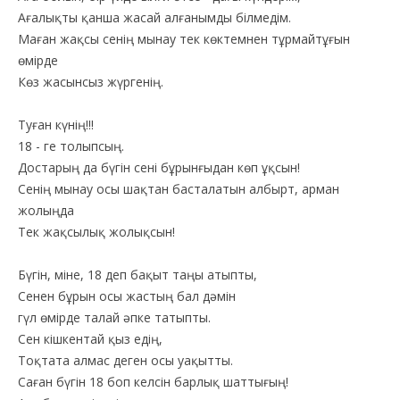
Ағалықты қанша жасай алғанымды білмедім.
Маған жақсы сенің мынау тек көктемнен тұрмайтұғын
өмірде
Көз жасынсыз жүргенің.
Туған күнің!!!
18 - ге толыпсың.
Достарың да бүгін сені бұрынғыдан көп ұқсын!
Сенің мынау осы шақтан басталатын албырт, арман
жолыңда
Тек жақсылық жолықсын!
Бүгін, міне, 18 деп бақыт таңы атыпты,
Сенен бұрын осы жастың бал дәмін
гүл өмірде талай әпке татыпты.
Сен кішкентай қыз едің,
Тоқтата алмас деген осы уақытты.
Саған бүгін 18 боп келсін барлық шаттығың!