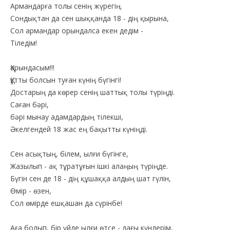
Армандарға толы сенің жүрегің.
Сондықтан да сен шыққанда 18 - дің қырына,
Сол армандар орындалса екен дедім -
Тіледім!
Қарындасым!!!
Құтты болсын туған күнің бүгінгі!
Достарың да көрер сенің шаттық толы түріңді.
Саған бәрі,
бәрі мынау адамдардың тілекші,
Әкелгендей 18 жас ең бақытты күніңді.
Сен асықтың, білем, ылғи бүгінге,
Жазылып - ақ тұратұғын ішкі алаңың түріңде.
Бүгін сен де 18 - дің құшаққа алдың шат гүлін,
Өмір - өзен,
Сол өмірде ешқашан да сүрінбе!
Аға болып, бір үйде ылғи өтсе - дағы күндерім,