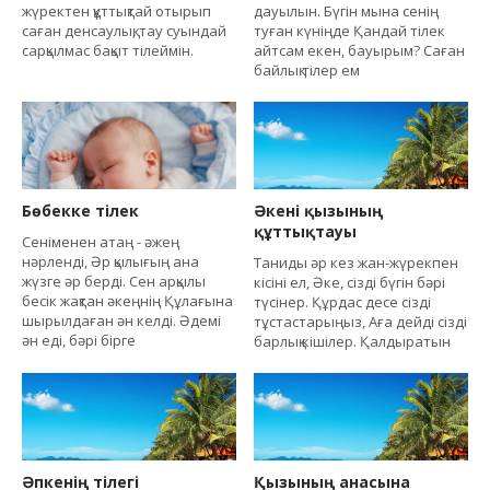
жүректен құттықтай отырып
дауылын. Бүгін мына сенің
саған денсаулық, тау суындай
туған күніңде Қандай тілек
сарқылмас бақыт тілеймін.
айтсам екен, бауырым? Саған
байлық тілер ем
Бөбекке тілек
Әкені қызының
құттықтауы
Сеніменен атаң - әжең
нәрленді, Әр қылығың ана
Таниды әр кез жан-жүрекпен
жүзге әр берді. Сен арқылы
кісіні ел, Әке, сізді бүгін бәрі
бесік жақтан әкеңнің Құлағына
түсінер. Құрдас десе сізді
шырылдаған ән келді. Әдемі
тұстастарыңыз, Аға дейді сізді
ән еді, бәрі бірге
барлық кішілер. Қалдыратын
Әпкенің тілегі
Қызының анасына