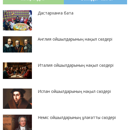
Дастарханға бата
Англия ойшылдарының нақыл сөздері
Италия ойшылдарының нақыл сөздері
Испан ойшылдарының нақыл сөздері
Неміс ойшылдарының ұлағатты сөздері