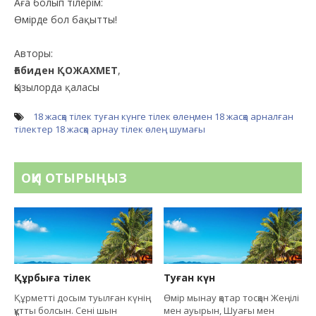
Аға болып тілерім:
Өмірде бол бақытты!
Авторы:
Ғабиден ҚОЖАХМЕТ
,
Қызылорда қаласы
18 жасқа тілек
туған күнге тілек өлеңмен
18 жасқа арналған
тілектер
18 жасқа арнау тілек өлең шумағы
ОҚИ ОТЫРЫҢЫЗ
Құрбыға тілек
Туған күн
Құрметті досым туылған күнің
Өмір мынау қатар тосқан Жеңілі
құтты болсын. Сені шын
мен ауырын, Шуағы мен