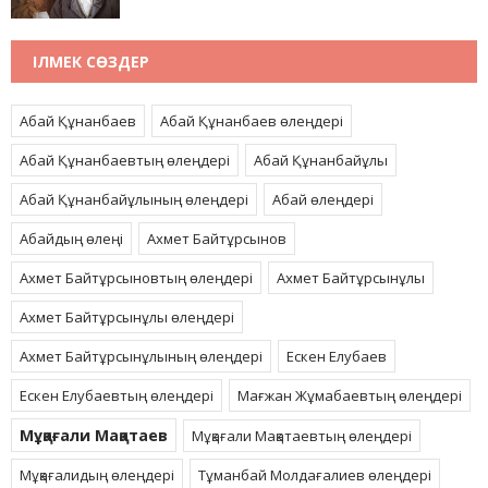
ІЛМЕК СӨЗДЕР
Абай Құнанбаев
Абай Құнанбаев өлеңдері
Абай Құнанбаевтың өлеңдері
Абай Құнанбайұлы
Абай Құнанбайұлының өлеңдері
Абай өлеңдері
Абайдың өлеңі
Ахмет Байтұрсынов
Ахмет Байтұрсыновтың өлеңдері
Ахмет Байтұрсынұлы
Ахмет Байтұрсынұлы өлеңдері
Ахмет Байтұрсынұлының өлеңдері
Ескен Елубаев
Ескен Елубаевтың өлеңдері
Мағжан Жұмабаевтың өлеңдері
Мұқағали Мақатаев
Мұқағали Мақатаевтың өлеңдері
Мұқағалидың өлеңдері
Тұманбай Молдағалиев өлеңдері