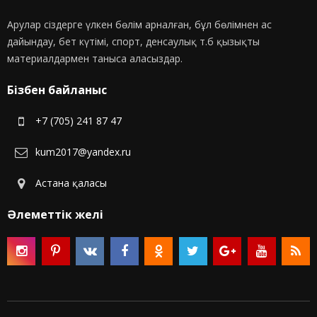
Арулар сіздерге үлкен бөлім арналған, бұл бөлімнен ас
дайындау, бет күтімі, спорт, денсаулық т.б қызықты
материалдармен таныса аласыздар.
Бізбен байланыс
+7 (705) 241 87 47
kum2017@yandex.ru
Астана қаласы
Әлеметтік желі