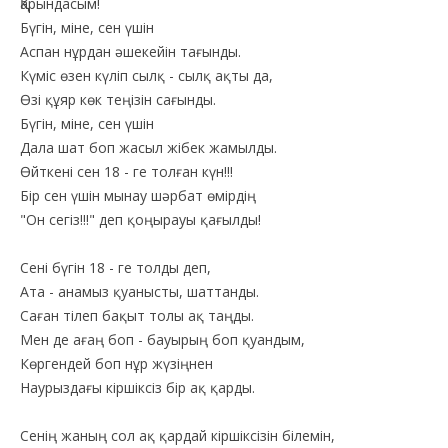
Қарындасым!
Бүгін, міне, сен үшін
Аспан нұрдан әшекейін тағынды.
Күміс өзен күліп сылқ - сылқ ақты да,
Өзі құяр көк теңізін сағынды.
Бүгін, міне, сен үшін
Дала шат боп жасыл жібек жамылды.
Өйткені сен 18 - ге толған күн!!!
Бір сен үшін мынау шәрбат өмірдің
"Он сегіз!!!" деп қоңырауы қағылды!
Сені бүгін 18 - ге толды деп,
Ата - анамыз қуанысты, шаттанды.
Саған тілеп бақыт толы ақ таңды.
Мен де ағаң боп - бауырың боп қуандым,
Көргендей боп нұр жүзіңнен
Наурыздағы кіршіксіз бір ақ қарды.
Сенің жаның сол ақ қардай кіршіксізін білемін,