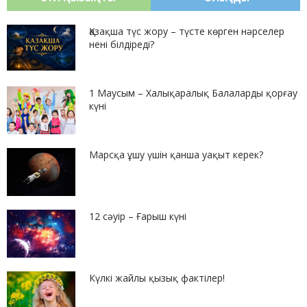
Қазақша түс жору – түсте көрген нәрселер
нені білдіреді?
1 Маусым – Халықаралық Балаларды қорғау
күні
Марсқа ұшу үшін қанша уақыт керек?
12 сәуір – Ғарыш күні
Күлкі жайлы қызық фактілер!