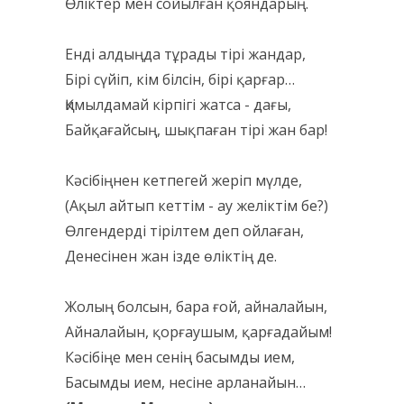
Өліктер мен сойылған қояндарың.
Енді алдыңда тұрады тірі жандар,
Бірі сүйіп, кім білсін, бірі қарғар…
Қимылдамай кірпігі жатса - дағы,
Байқағайсың, шықпаған тірі жан бар!
Кәсібіңнен кетпегей жеріп мүлде,
(Ақыл айтып кеттім - ау желіктім бе?)
Өлгендерді тірілтем деп ойлаған,
Денесінен жан ізде өліктің де.
Жолың болсын, бара ғой, айналайын,
Айналайын, қорғаушым, қарғадайым!
Кәсібіңе мен сенің басымды ием,
Басымды ием, несіне арланайын…