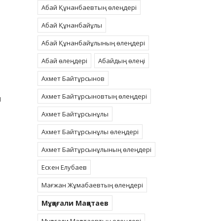
Абай Құнанбаевтың өлеңдері
Абай Құнанбайұлы
Абай Құнанбайұлының өлеңдері
Абай өлеңдері
Абайдың өлеңі
Ахмет Байтұрсынов
Ахмет Байтұрсыновтың өлеңдері
п
Ахмет Байтұрсынұлы
Ахмет Байтұрсынұлы өлеңдері
Ахмет Байтұрсынұлының өлеңдері
Ескен Елубаев
Мағжан Жұмабаевтың өлеңдері
Мұқағали Мақатаев