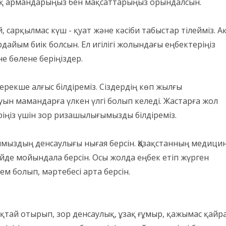
ық армандарыңыз бен мақсаттарыңыз орындалсын.
й, сарқылмас күш - қуат және кәсіби табыстар тілейміз. А
айым биік болсын. Ел игілігі жолындағы еңбектеріңіз
е бөлене беріңіздер.
ерекше алғыс білдіреміз. Сіздердің көп жылғы
буын мамандарға үлкен үлгі болып келеді. Жастарға жол
деріңіз үшін зор ризашылығымызды білдіреміз.
қымыздың денсаулығы нығая берсін. Қазақстанның медици
ейде мойындала берсін. Осы жолда еңбек етіп жүрген
м болып, мәртебесі арта берсін.
ықтай отырып, зор денсаулық, ұзақ ғұмыр, қажымас қайра