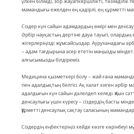
үлкен білімді, зор жауапкершілікті, төзімділі
мамандығы ежелден ең қадірлі, ең құрметті м
Сіздер күн сайын адамдардың өмірі мен денсаул
Әрбір науқастың дертіне дауа тауып, олардың 
жігерлеріңізді жұмсайсыздар. Ауруханадағы әрб
– адам тағдырына әсер ететін маңызды міндет.
алғысымызды білдіреміз.
Медицина қызметкері болу – жай ғана маманды
пен адалдықтың белгісі. Ақ халат киген әрбір ма
адалдығын күн сайын дәлелдеп келеді. Қиын сәт
денсаулығы үшін күресу – сіздердің басты мінд
Құрметті денсаулық сақтау саласының мамандар
Сіздердің еңбектеріңіз кейде көзге көрінбеуі 