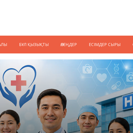
АЛЫ
БҰЛ ҚЫЗЫҚТЫ
ӨЛЕҢДЕР
ЕСІМДЕР СЫРЫ