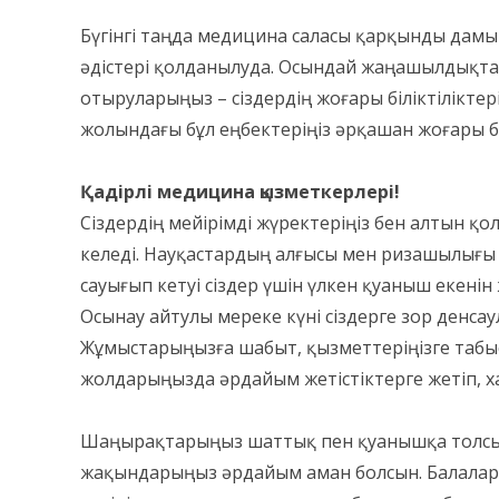
Бүгінгі таңда медицина саласы қарқынды дамып
әдістері қолданылуда. Осындай жаңашылдықтарды
отыруларыңыз – сіздердің жоғары біліктіліктер
жолындағы бұл еңбектеріңіз әрқашан жоғары б
Қадірлі медицина қызметкерлері!
Сіздердің мейірімді жүректеріңіз бен алтын 
келеді. Науқастардың алғысы мен ризашылығы 
сауығып кетуі сіздер үшін үлкен қуаныш екенін 
Осынау айтулы мереке күні сіздерге зор денса
Жұмыстарыңызға шабыт, қызметтеріңізге табыс,
жолдарыңызда әрдайым жетістіктерге жетіп, ха
Шаңырақтарыңыз шаттық пен қуанышқа толсын
жақындарыңыз әрдайым аман болсын. Балалары