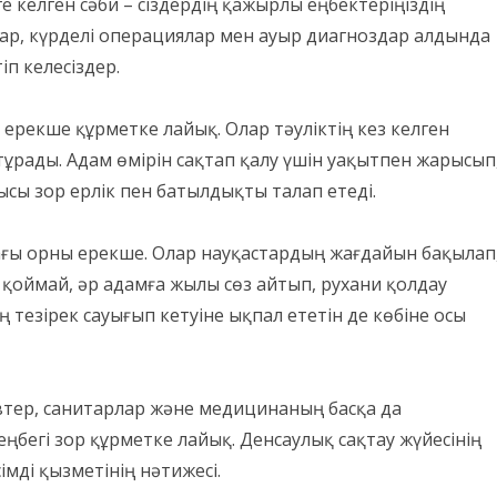
ге келген сәби – сіздердің қажырлы еңбектеріңіздің
лар, күрделі операциялар мен ауыр диагноздар алдында
іп келесіздер.
 ерекше құрметке лайық. Олар тәуліктің кез келген
ұрады. Адам өмірін сақтап қалу үшін уақытпен жарысып
 зор ерлік пен батылдықты талап етеді.
ағы орны ерекше. Олар науқастардың жағдайын бақылап
қоймай, әр адамға жылы сөз айтып, рухани қолдау
ың тезірек сауығып кетуіне ықпал ететін де көбіне осы
втер, санитарлар және медицинаның басқа да
ңбегі зор құрметке лайық. Денсаулық сақтау жүйесінің
мді қызметінің нәтижесі.