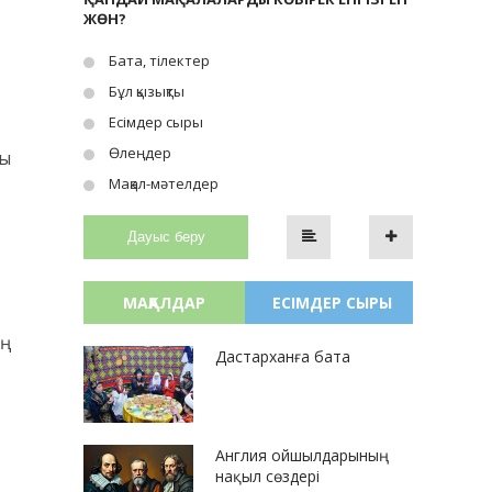
ЖӨН?
Бата, тілектер
Бұл қызықты
Есімдер сыры
Өлеңдер
сы
Мақал-мәтелдер
Дауыс беру
МАҚАЛДАР
ЕСІМДЕР СЫРЫ
ың
Дастарханға бата
Англия ойшылдарының
нақыл сөздері