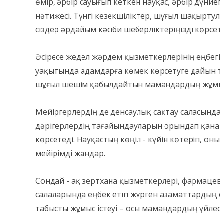
өмір, әрбір сауығып кеткен науқас, әрбір дүние
нәтижесі. Түнгі кезекшіліктер, шұғыл шақырту
сіздер әрдайым кәсіби шеберліктеріңізді көрсет
Әсіресе жедел жәрдем қызметкерлерінің еңбегі
уақытында адамдарға көмек көрсетуге дайын т
шұғыл шешім қабылдайтын мамандардың жұмысы
Мейіргерлердің де денсаулық сақтау саласынд
дәрігерлердің тағайындауларын орындап қана 
көрсетеді. Науқастың көңіл - күйін көтеріп, он
мейірімді жандар.
Сондай - ақ зертхана қызметкерлері, фармаце
салаларында еңбек етіп жүрген азаматтардың е
табысты жұмыс істеуі – осы мамандардың үйлесі