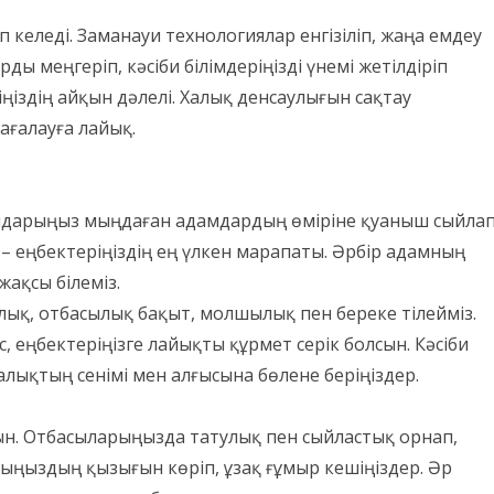
 келеді. Заманауи технологиялар енгізіліп, жаңа емдеу
 меңгеріп, кәсіби білімдеріңізді үнемі жетілдіріп
іңіздің айқын дәлелі. Халық денсаулығын сақтау
ағалауға лайық.
қолдарыңыз мыңдаған адамдардың өміріне қуаныш сыйла
– еңбектеріңіздің ең үлкен марапаты. Әрбір адамның
жақсы білеміз.
улық, отбасылық бақыт, молшылық пен береке тілейміз.
 еңбектеріңізге лайықты құрмет серік болсын. Кәсіби
лықтың сенімі мен алғысына бөлене беріңіздер.
. Отбасыларыңызда татулық пен сыйластық орнап,
ңыздың қызығын көріп, ұзақ ғұмыр кешіңіздер. Әр