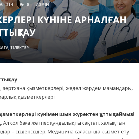
214
0
ADMIN
ЕРЛЕРІ КҮНІНЕ АРНАЛҒАН
ҰТТЫҚТАУ
БАТА, ТІЛЕКТЕР
ттықтау
ер, зертхана қызметкерлері, жедел жәрдем мамандары,
барлық қызметкерлері!
қызметкерлері күнімен шын жүректен құттықтаймыз!
. Ал сол баға жетпес құндылықты сақтап, халықтың
дар – сіздерсіздер. Медицина саласында қызмет ету