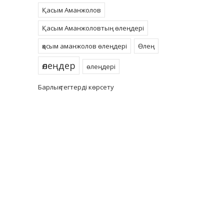
Қасым Аманжолов
Қасым Аманжоловтың өлеңдері
қасым аманжолов өлеңдері
Өлең
өлеңдер
өлеңдері
Барлық тегтерді көрсету