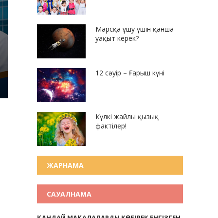
Марсқа ұшу үшін қанша
уақыт керек?
12 сәуір – Ғарыш күні
Күлкі жайлы қызық
фактілер!
ЖАРНАМА
САУАЛНАМА
ҚАНДАЙ МАҚАЛАЛАРДЫ КӨБІРЕК ЕНГІЗГЕН