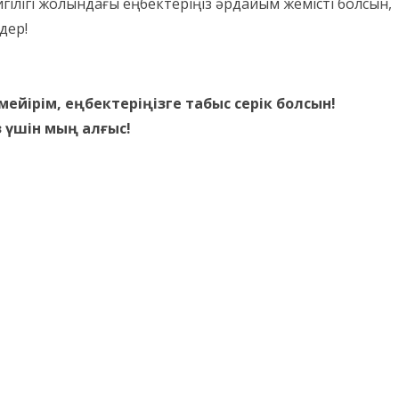
игілігі жолындағы еңбектеріңіз әрдайым жемісті болсын,
дер!
мейірім, еңбектеріңізге табыс серік болсын!
 үшін мың алғыс!