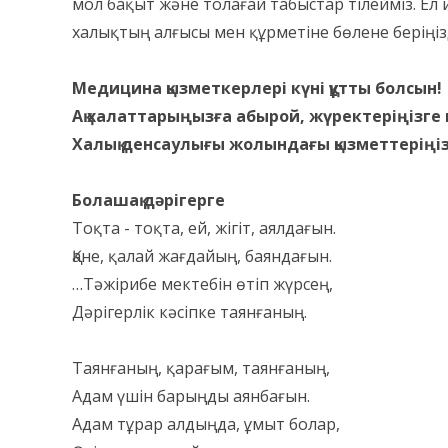
мол бақыт және толағай табыстар тілейміз. Ел 
халықтың алғысы мен құрметіне бөлене беріңіз
Медицина қызметкерлері күні құтты болсын!
Ақ халаттарыңызға абырой, жүректеріңізге 
Халық денсаулығы жолындағы қызметтеріңіз
Болашақ дәрігерге
Тоқта - тоқта, ей, жігіт, аялдағын.
Қане, қалай жағдайың, баяндағын.
…Тәжірибе мектебін өтіп жүрсең,
Дәрігерлік кәсіпке таянғаның.
Таянғаның, қарағым, таянғаның,
Адам үшін барыңды аянбағын.
Адам тұрар алдыңда, ұмыт болар,