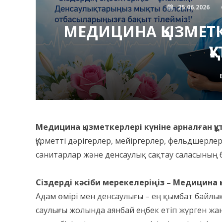
25.06.2026
МЕДИЦИНА ҚЫЗМЕТК
Қ
Медицина қызметкерлері күніне арналған құ
Құрметті дәрігерлер, мейіргерлер, фельдшерл
санитарлар және денсаулық сақтау саласының 
Сіздерді кәсіби мерекелеріңіз – Медицина 
Адам өмірі мен денсаулығы – ең қымбат байлық
саулығы жолында аянбай еңбек етіп жүрген жан