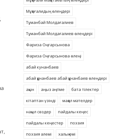
Мұқағали Мақатаевтың өлеңдері
Мұқағалидың өлеңдері
қ
Тұманбай Молдағалиев
Тұманбай Молдағалиев өлеңдері
Фариза Оңғарсынова
Фариза Оңғарсынова өлеңі
абай кунанбаев
абай құнанбаев абай құнанбаев өлеңдері
на
ақын
аңыз әңгіме
бата тілектер
кітаптан үзінді
мақал мәтелдер
нақыл сөздер
пайдалы кеңес
пайдалы кеңестер
поэзия
т,
поэзия әлемі
халық емі