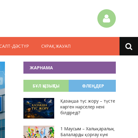
САЛТ-ДӘСТҮР
СҰРАҚ ЖАУАП
ЖАРНАМА
БҰЛ ҚЫЗЫҚТЫ
ӨЛЕҢДЕР
Қазақша түс жору – түсте
көрген нәрселер нені
білдіреді?
1 Маусым – Халықаралық
Балаларды қорғау күні