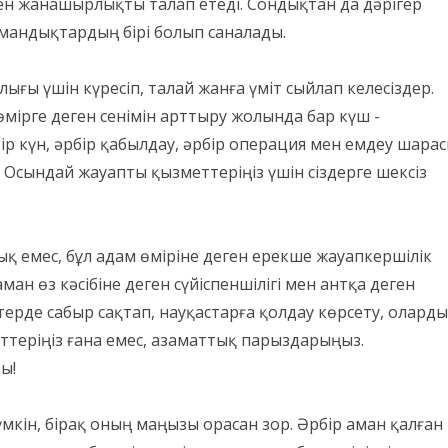
к пен жанашырлықты талап етеді. Сондықтан да дәрігер
амандықтардың бірі болып саналады.
ығы үшін күресіп, талай жанға үміт сыйлап келесіздер.
өмірге деген сенімін арттыру жолында бар күш -
ір күн, әрбір қабылдау, әрбір операция мен емдеу шара
 Осындай жауапты қызметтеріңіз үшін сіздерге шексіз
қ емес, бұл адам өміріне деген ерекше жауапкершілік
ман өз кәсібіне деген сүйіспеншілігі мен антқа деген
терде сабыр сақтап, науқастарға қолдау көрсету, олард
еттеріңіз ғана емес, азаматтық парыздарыңыз.
ы!
мүмкін, бірақ оның маңызы орасан зор. Әрбір аман қалған