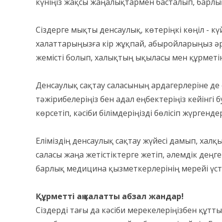
күніңіз жақсы жаңалықтармен басталып, барл
Сіздерге мықты денсаулық, көтеріңкі көңіл - кү
халаттарыңызға кір жұқпай, абыройларыңыз әрд
жемісті болып, халықтың ықыласы мен құрметін
Денсаулық сақтау саласының ардагерлеріне де 
тәжірибелеріңіз бен адал еңбектеріңіз кейінгі 
көрсетіп, кәсіби білімдеріңізді бөлісіп жүрген
Еліміздің денсаулық сақтау жүйесі дамып, хал
саласы жаңа жетістіктерге жетіп, әлемдік деңг
барлық медицина қызметкерлерінің мерейі үсте
Құрметті ақ халатты абзал жандар!
Сіздерді тағы да кәсіби мерекелеріңізбен құтт