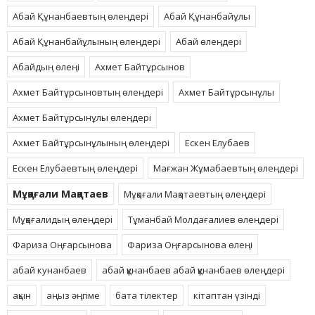
Абай Құнанбаевтың өлеңдері
Абай Құнанбайұлы
Абай Құнанбайұлының өлеңдері
Абай өлеңдері
Абайдың өлеңі
Ахмет Байтұрсынов
Ахмет Байтұрсыновтың өлеңдері
Ахмет Байтұрсынұлы
Ахмет Байтұрсынұлы өлеңдері
Ахмет Байтұрсынұлының өлеңдері
Ескен Елубаев
Ескен Елубаевтың өлеңдері
Мағжан Жұмабаевтың өлеңдері
Мұқағали Мақатаев
Мұқағали Мақатаевтың өлеңдері
Мұқағалидың өлеңдері
Тұманбай Молдағалиев өлеңдері
Фариза Оңғарсынова
Фариза Оңғарсынова өлеңі
абай кунанбаев
абай құнанбаев абай құнанбаев өлеңдері
ақын
аңыз әңгіме
бата тілектер
кітаптан үзінді