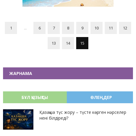
1
...
6
7
8
9
10
11
12
13
14
15
ЖАРНАМА
БҰЛ ҚЫЗЫҚТЫ
ӨЛЕҢДЕР
Қазақша түс жору – түсте көрген нәрселер
нені білдіреді?