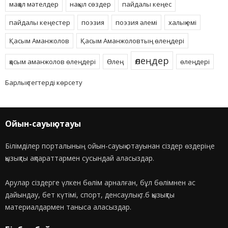
мақал мәтелдер
нақыл сөздер
пайдалы кеңес
пайдалы кеңестер
поэзия
поэзия әлемі
халық емі
Қасым Аманжолов
Қасым Аманжоловтың өлеңдері
өлеңдер
қасым аманжолов өлеңдері
Өлең
өлеңдері
Барлық тегтерді көрсету
Ойын-сауық отауы
Білімділер порталының ойын-сауық отауынан сіздер өздеріңе
қызықты ақпараттармен сусындай аласыздар.
Арулар сіздерге үлкен бөлім арналған, бұл бөлімнен ас
дайындау, бет күтімі, спорт, денсаулық т.б қызықты
материалдармен таныса аласыздар.