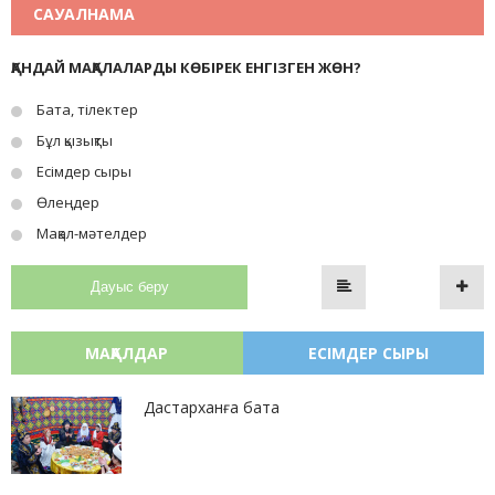
САУАЛНАМА
ҚАНДАЙ МАҚАЛАЛАРДЫ КӨБІРЕК ЕНГІЗГЕН ЖӨН?
Бата, тілектер
Бұл қызықты
Есімдер сыры
Өлеңдер
Мақал-мәтелдер
Дауыс беру
МАҚАЛДАР
ЕСІМДЕР СЫРЫ
Дастарханға бата