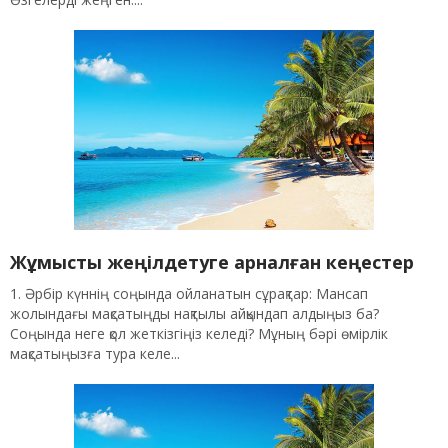
Жұмысты жеңілдетуге арналған кеңестер
1. Әрбір күннің соңында ойланатын сұрақтар: Мансап
жолындағы мақсатыңды нақтылы айқындап алдыңыз ба?
Соңында неге қол жеткізгіңіз келеді? Мұның бәрі өмірлік
мақсатыңызға тура келе...