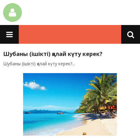
Шубаны (ішікті) қалай күту керек?
Шубаны (ішікті) қалай күту керек?...