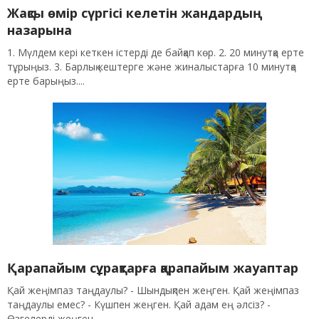
Жақсы өмір сүргісі келетін жандардың
назарына
1. Мүлдем кері кеткен істерді де байқап көр. 2. 20 минутқа ерте
тұрыңыз. 3. Барлық кештерге және жиналыстарға 10 минутқа
ерте барыңыз....
Қарапайым сұрақтарға қарапайым жауаптар
Қай жеңімпаз таңдаулы? - Шындықпен жеңген. Қай жеңімпаз
таңдаулы емес? - Күшпен жеңген. Қай адам ең әлсіз? -
Өзгелерді жеңген....