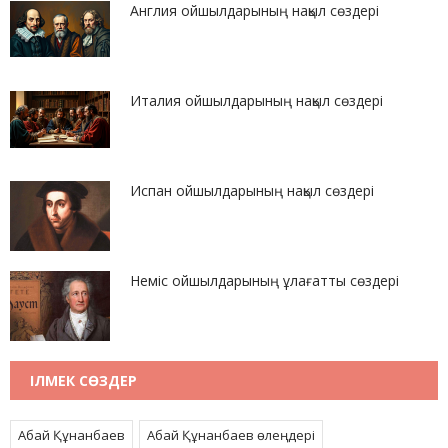
Англия ойшылдарының нақыл сөздері
Италия ойшылдарының нақыл сөздері
Испан ойшылдарының нақыл сөздері
Неміс ойшылдарының ұлағатты сөздері
ІЛМЕК СӨЗДЕР
Абай Құнанбаев
Абай Құнанбаев өлеңдері