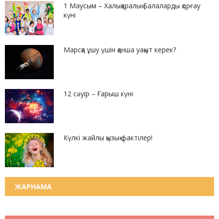
1 Маусым – Халықаралық Балаларды қорғау
күні
Марсқа ұшу үшін қанша уақыт керек?
12 сәуір – Ғарыш күні
Күлкі жайлы қызық фактілер!
ЖАРНАМА