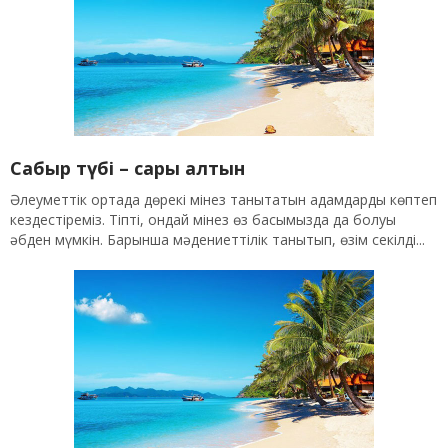
Сабыр түбі – сары алтын
Әлеуметтік ортада дөрекі мінез танытатын адамдарды көптеп
кездестіреміз. Тіпті, ондай мінез өз басымызда да болуы
әбден мүмкін. Барынша мәдениеттілік танытып, өзім секілді...