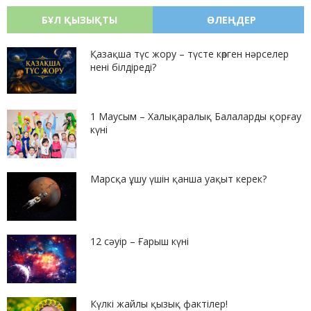
БҰЛ ҚЫЗЫҚТЫ
ӨЛЕҢДЕР
Қазақша түс жору – түсте көрген нәрселер
нені білдіреді?
1 Маусым – Халықаралық Балаларды қорғау
күні
Марсқа ұшу үшін қанша уақыт керек?
12 сәуір – Ғарыш күні
Күлкі жайлы қызық фактілер!