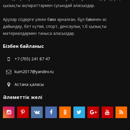
қызықты ақпараттармен сусындай аласыздар.
Арулар сіздерге үлкен бөлім арналған, бұл бөлімнен ас
дайындау, бет күтімі, спорт, денсаулық т.б қызықты
материалдармен таныса аласыздар.
Бізбен байланыс
+7 (705) 241 87 47
kum2017@yandex.ru
Астана қаласы
Әлеметтік желі