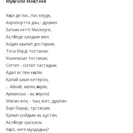
Мұқағали Мақатаев
Көңіл де пәс, пәс кеуде,
Аэропортта даң.- дұңмен
Затым кетті Мәскеуге,
Ақтөбеде қалдым мен.
Алдан шығып достарым,
Тоса берді тостағын.
Ұсынғасын тостағын,
Сілтеп - сілтеп тастадым.
Адал ас пен көңілін
Қалай қиып кетерсің.
... Айхай, менің өмірім,
Армансыз - ақ өтерсің!
Маған жоқ - тың жат, дұшпан
Бәрі бауыр, тұстасым.
Қалып қойдым ақ құстан,
Ақтөбеде қысқасы.
Көңіл, неге мұздадың?