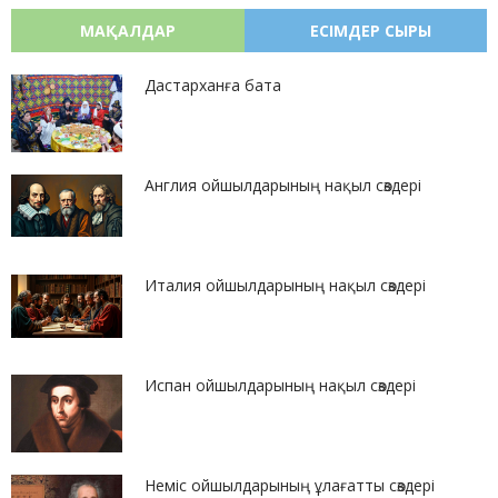
МАҚАЛДАР
ЕСІМДЕР СЫРЫ
Дастарханға бата
Англия ойшылдарының нақыл сөздері
Италия ойшылдарының нақыл сөздері
Испан ойшылдарының нақыл сөздері
Неміс ойшылдарының ұлағатты сөздері