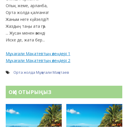
Опық жеме, арланба,
Орта жолда қалғанға!
Жаным неге күйзелді?!
Жаздың таңы ата гөр.
... Жусан менен өзенді
Иіске де, жата бер...
Мұқағали Мақатевтың өлеңдері 1
Мұқағали Мақатевтың өлеңдері 2
Орта жолда
Мұқағали Мақатаев
ОҚИ ОТЫРЫҢЫЗ