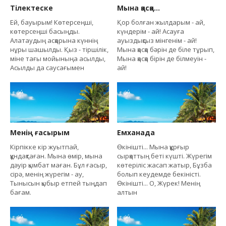
Тілектеске
Мына қасқа...
Ей, бауырым! Көтерсеңші,
Қор болған жылдарым - ай,
көтерсеңші басыңды.
күндерім - ай! Асауға
Алатаудың асқарына күннің
ауыздықсыз мінгенім - ай!
нұры шашылды. Қыз - тіршілік,
Мына қасқа бәрін де біле тұрып,
міне тағы мойыныңа асылды,
Мына қасқа бірін де білмеуін -
Асылды да саусағымен
ай!
Менің ғасырым
Емханада
Кірпікке кір жуытпай,
Өкінішті... Мына құрғыр
құндақтаған. Мына өмір, мына
сырқаттың беті күшті. Жүрегім
дәуір қымбат маған. Бұл ғасыр,
көтеріліс жасап жатыр, Бұзбақ
сірә, менің жүрегім - ау,
болып кеудемде бекіністі.
Тынысын қыбыр етпей тыңдап
Өкінішті... О, Жүрек! Менің
бағам.
алтын