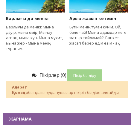
Барлығы да менікі
Арыз жазып кетейін
Барлығы да менікі: Мына
Бүгін менің туған күнім. Ой,
дәуір, мына өмір, Мынау
бәле - ай! Мына адамдар неге
аспан, мына күн. Мына мұхит,
жатыр тойламай?! Банкет
мына жер - Мына менің
жасап берер едім өзім - ақ,
тұрағым.
Пікірлер (0)
Пікір білдіру
Ақпарат
Қонақ
,тобындағы қолданушылар пікірін білдіре алмайды.
ЖАРНАМА