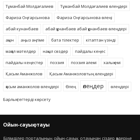
Тұманбай Молдағалиев
Тұманбай Молдағалиев өлеңдері
Фариза Оңғарсынова
Фариза Оңғарсынова өлеңі
абай кунанбаев
абай құнанбаев абай құнанбаев өлеңдері
ақын
аңыз әңгіме
бата тілектер
кітаптан үзінді
мақал мәтелдер
нақыл сөздер
пайдалы кеңес
пайдалы кеңестер
поэзия
поэзия әлемі
халық емі
Қасым Аманжолов
Қасым Аманжоловтың өлеңдері
өлеңдер
қасым аманжолов өлеңдері
Өлең
өлеңдері
Барлық тегтерді көрсету
Ойын-сауық отауы
Білімділер порталының ойын-сауық отауынан сіздер өздеріңе