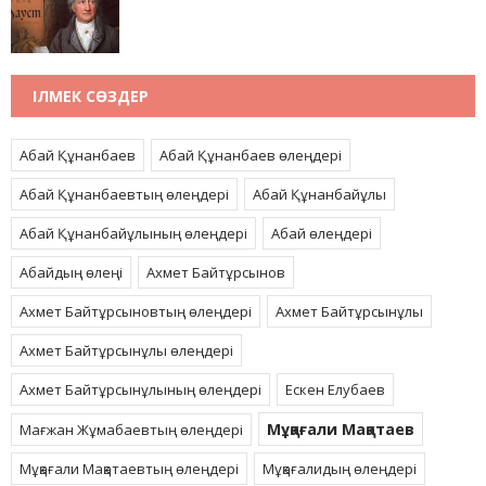
ІЛМЕК СӨЗДЕР
Абай Құнанбаев
Абай Құнанбаев өлеңдері
Абай Құнанбаевтың өлеңдері
Абай Құнанбайұлы
Абай Құнанбайұлының өлеңдері
Абай өлеңдері
Абайдың өлеңі
Ахмет Байтұрсынов
Ахмет Байтұрсыновтың өлеңдері
Ахмет Байтұрсынұлы
Ахмет Байтұрсынұлы өлеңдері
Ахмет Байтұрсынұлының өлеңдері
Ескен Елубаев
Мұқағали Мақатаев
Мағжан Жұмабаевтың өлеңдері
Мұқағали Мақатаевтың өлеңдері
Мұқағалидың өлеңдері