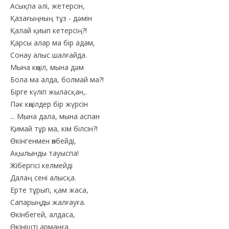
Асықпа әлі, жетерсін,
Қазағыңның тұз - дәмін
Қалай қиып кетерсің?!
Қарсы алар ма бір адам,
Сонау алыс шалғайда.
Мына көңіл, мына дәм
Бола ма алда, болмай ма?!
Бірге күліп жыласқан,.
Пәк көңілдер бір жүрсін
... Мына дала, мына аспан
Қимай тұр ма, кім білсін?!
Өкінгенмен өнбейді,
Ақылынды тауыспа!
Жібергісі келмейді
Далаң сені алысқа.
Ерте тұрып, қам жаса,
Сапарыңды жалғауға.
Өкінбегей, алдаса,
Өкінішті арманға.