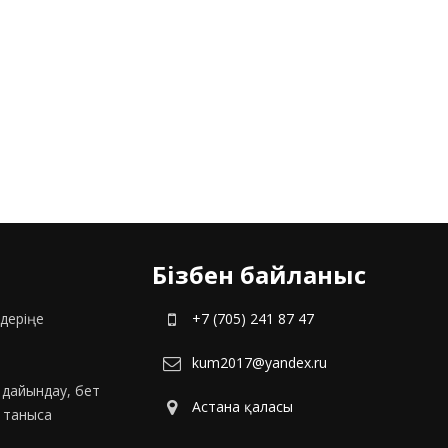
Бізбен байланыс
деріңе
+7 (705) 241 87 47
kum2017@yandex.ru
с дайындау, бет
Астана қаласы
н таныса