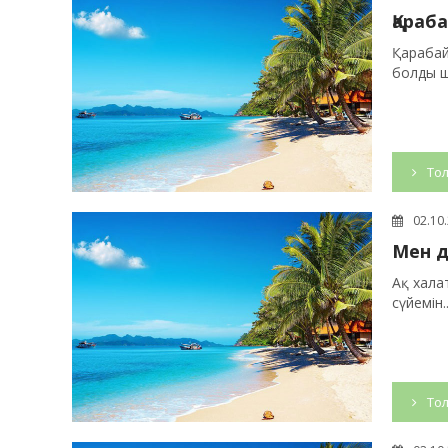
Қараба
Қарабай
болды ша
Тол
02.10
Мен д
Ақ хала
сүйемін..
Тол