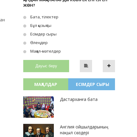
ЖӨН?
Бата, тілектер
лан
Бұл қызықты
Есімдер сыры
Өлеңдер
Мақал-мәтелдер
Дауыс беру
МАҚАЛДАР
ЕСІМДЕР СЫРЫ
Дастарханға бата
Англия ойшылдарының
нақыл сөздері