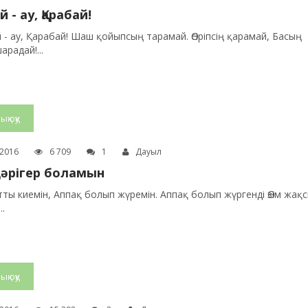
й - ау, Қарабай!
 - ау, Қарабай! Шаш қойыпсың тарамай. Өсіріпсің қарамай, Басың
радай!...
ық оқу
.2016
6 709
1
Дауыл
әрігер боламын
тты киемін, Аппақ болып жүремін. Аппақ болып жүргенді Өзім жақ
..
ық оқу