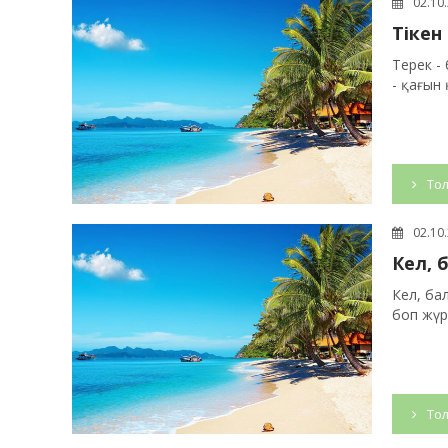
02.10
Тікен
Терек - 
- қағын 
Тол
02.10
Кел, 
Кел, бал
боп жүре
Тол