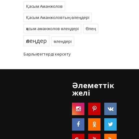
Қасым Аманжолов
Қасым Аманжоловтың өлеңдері
қасым аманжолов өлеңдері
Өлең
өлеңдер
өлеңдері
Барлық тегтерді көрсету
Әлеметтік
желі