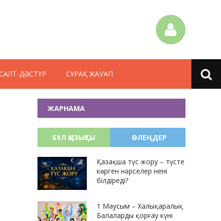
САЛТ-ДӘСТҮР
СҰРАҚ ЖАУАП
ЖАРНАМА
БҰЛ ҚЫЗЫҚТЫ
ӨЛЕҢДЕР
Қазақша түс жору – түсте
көрген нәрселер нені
білдіреді?
1 Маусым – Халықаралық
Балаларды қорғау күні