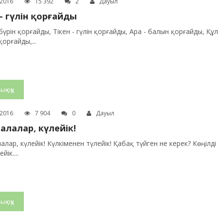
.2016
15 392
2
Дауыл
 - гүлін қорғайды
бүрін қорғайды, Тікен - гүлін қорғайды, Ара - балын қорғайды, Құ
қорғайды,...
ық оқу
.2016
7 904
0
Дауыл
балалар, күлейік!
алар, күлейік! Күлкіменен түлейік! Қабақ түйген не керек? Көңілді
йік....
ық оқу