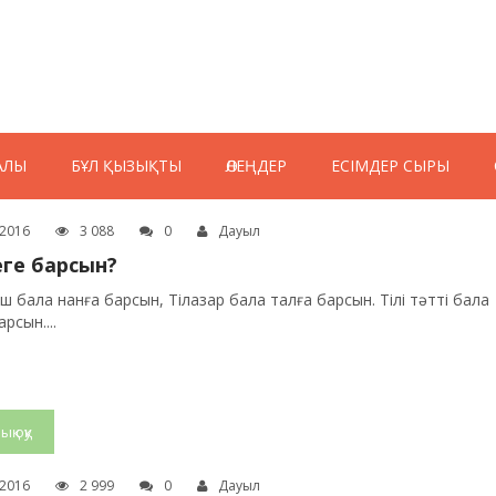
АЛЫ
БҰЛ ҚЫЗЫҚТЫ
ӨЛЕҢДЕР
ЕСІМДЕР СЫРЫ
.2016
3 088
0
Дауыл
еге барсын?
ыш бала нанға барсын, Тілазар бала талға барсын. Тілі тәтті бала
рсын....
ық оқу
.2016
2 999
0
Дауыл