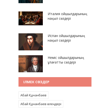
Италия ойшылдарының
нақыл сөздері
Испан ойшылдарының
нақыл сөздері
Неміс ойшылдарының
ұлағатты сөздері
ІЛМЕК СӨЗДЕР
Абай Құнанбаев
Абай Құнанбаев өлеңдері