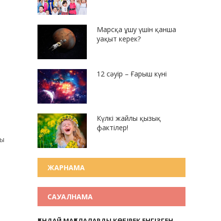
Марсқа ұшу үшін қанша
уақыт керек?
12 сәуір – Ғарыш күні
Күлкі жайлы қызық
фактілер!
сы
ЖАРНАМА
САУАЛНАМА
ҚАНДАЙ МАҚАЛАЛАРДЫ КӨБІРЕК ЕНГІЗГЕН