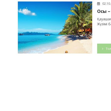
02.10
Осы –
Қауашағ
Жүзімі б
Тол