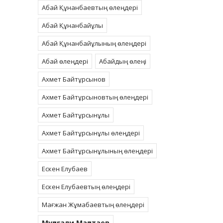
Абай Құнанбаевтың өлеңдері
Абай Құнанбайұлы
Абай Құнанбайұлының өлеңдері
Абай өлеңдері
Абайдың өлеңі
Ахмет Байтұрсынов
Ахмет Байтұрсыновтың өлеңдері
Ахмет Байтұрсынұлы
Ахмет Байтұрсынұлы өлеңдері
Ахмет Байтұрсынұлының өлеңдері
Ескен Елубаев
Ескен Елубаевтың өлеңдері
Мағжан Жұмабаевтың өлеңдері
Мұқағали Мақатаев