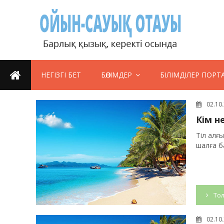
НЕГІЗГІ БЕТ
БӨЛІМДЕР
БІЛІМДІЛЕР ПОРТ
02.10
Кім н
Тіл алғ
шалға ба
Тол
02.10