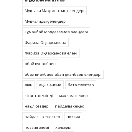
Мұқағали Мақатаевтың өлеңдері
Мұқағалидың өлеңдері
Тұманбай Молдағалиев өлеңдері
Фариза Оңғарсынова
Фариза Оңғарсынова өлеңі
абай кунанбаев
абай құнанбаев абай құнанбаев өлеңдері
ақын
аңыз әңгіме
бата тілектер
кітаптан үзінді
мақал мәтелдер
нақыл сөздер
пайдалы кеңес
пайдалы кеңестер
поэзия
поэзия әлемі
халық емі