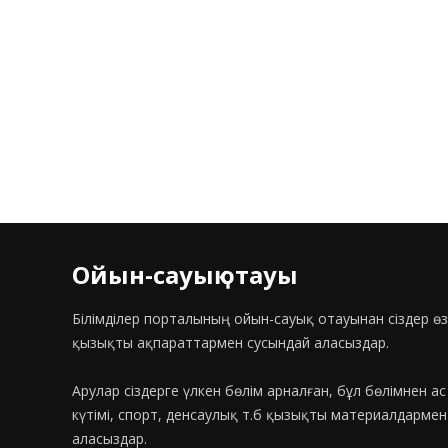
Ойын-сауық отауы
Білімділер порталының ойын-сауық отауынан сіздер өз
қызықты ақпараттармен сусындай аласыздар.
Арулар сіздерге үлкен бөлім арналған, бұл бөлімнен а
күтімі, спорт, денсаулық т.б қызықты материалдарме
аласыздар.