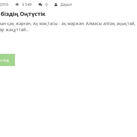
.2016
3 549
0
Дауыл
 біздің Оңтүстік
ын қақ жарған, Ақ мақтасы - ақ маржан. Алмасы аппақ ақықтай,
ар жақұттай....
ық оқу