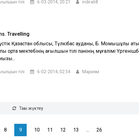
ғылшын тілі
6-03-2014, 20:21
indira68
ns. Travelling
үстік Қазақстан облысы, Түлкібас ауданы, Б. Момышұлы ат
пы орта мектебінің ағылшын тілі пәнінің мұғалімі Үргенішб
қызы...
ғылшын тілі
6-02-2014, 02:54
Мариям
Тағы жүктеу
8
9
10
11
12
13
...
26