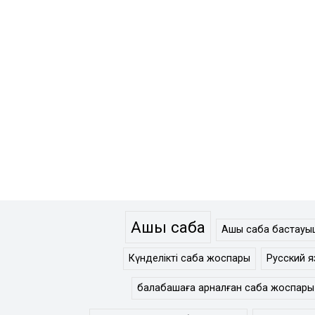
Ашық сабақ
Ашық сабақ бастау
Күнделікті сабақ жоспары
Русский я
балабақшаға арналған сабақ жоспары