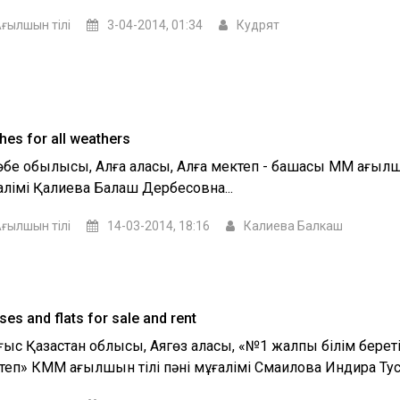
ғылшын тілі
3-04-2014, 01:34
Кудрят
hes for all weathers
өбе обылысы, Алға қаласы, Алға мектеп - бақшасы ММ ағылшы
алімі Қалиева Балқаш Дербесовна...
ғылшын тілі
14-03-2014, 18:16
Калиева Балкаш
es and flats for sale and rent
ыс Қазақстан облысы, Аягөз қаласы, «№1 жалпы білім береті
теп» КММ ағылшын тілі пәні мұғалімі Смаилова Индира Туск