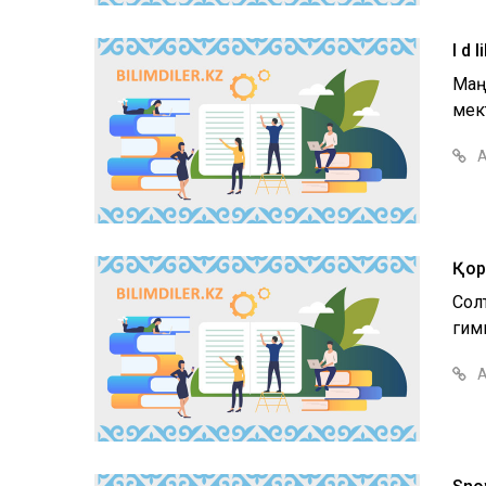
I d 
Маң
мект
А
Қор
Сол
гим
А