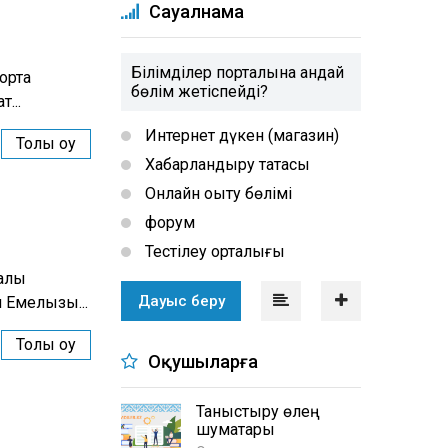
Сауалнама
Білімділер порталына қандай
орта
бөлім жетіспейді?
...
Интернет дүкен (магазин)
Толық оқу
Хабарландыру тақтасы
Онлайн оқыту бөлімі
форум
Тестілеу орталығы
алық
Дауыс беру
Емелқызы...
Толық оқу
Оқушыларға
Таныстыру өлең
шумақтары