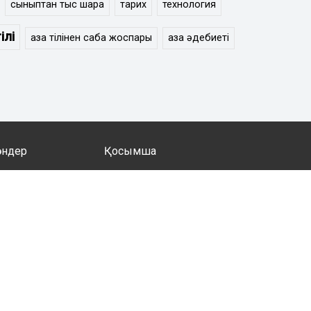
сыныптан тыс шара
тарих
технология
ілі
қазақ тілінен сабақ жоспары
қазақ әдебиеті
әндер
Қосымша
 мен әдебиеті
Психология
 мен әдебиеті
Мектепалды дайындық
Кітапхана
Ақын жазушылар
ия
Оқушыларға
ану
Дизайн