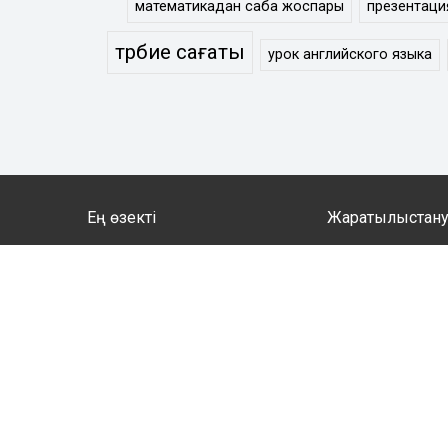
математикадан сабақ жоспары
презентаци
тәрбие сағаты
урок английского языка
Ең өзекті
Жаратылыстан
Тестілеу бөлімі
Биология
Сценарий
География
Тәрбие сағаты
Математика
Әдістемелік көмек
Информатика
Аттестаттау материалдары
Физика
Ұстаздарға
Химия