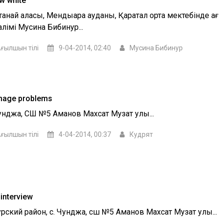
w white
танай қаласы, Мендықара ауданы, Қаратал орта мектебінде а
лімі Мусина Бибинур...
ғылшын тілі
9-04-2014, 02:40
Мусина Бибинур
nage problems
Чунджа, СШ №5 Аманов Махсат Музат улы...
ғылшын тілі
4-04-2014, 00:37
Кудрят
interview
урский район, с. Чунджа, сш №5 Аманов Махсат Музат улы...