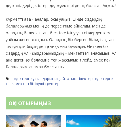
де, көңілдері де, істері де, жүректері де ақ болсын! Ақжол!
Құрметті ата - аналар, осы уақыт ішінде сіздердің
балаларыңыз менің де перзентіме айналды. Мен де
олардың белес аттап, бестікке іліну үшін сіздерден кем
уайым жеген жоқпын. Олардың біз берген білімді ақтап
шығуы үшін біздің де түн ұйқымыз бұзылды. Өйткені біз
сіздердің ұл - қыздарыңыздың – мектептегі анасымыз! Ал
ана деген өз баласына тек жақсылық тілейді емес пе?
Балаларымыз аман болсыншы!
түлектерге ұстаздарының айтатын тілектері
түлектерге
тілек
мектеп бітіруші түлектер
ОҚИ ОТЫРЫҢЫЗ