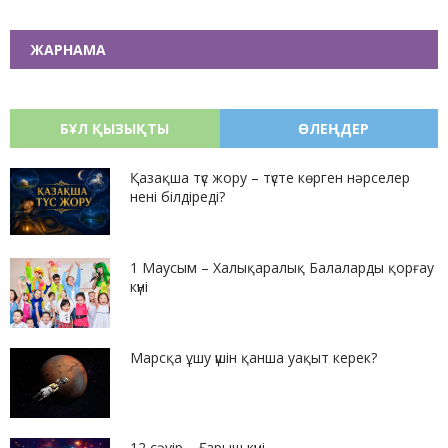
ЖАРНАМА
БҰЛ ҚЫЗЫҚТЫ
ӨЛЕҢДЕР
Қазақша түс жору – түсте көрген нәрселер
нені білдіреді?
1 Маусым – Халықаралық Балаларды қорғау
күні
Марсқа ұшу үшін қанша уақыт керек?
12 сәуір – Ғарыш күні