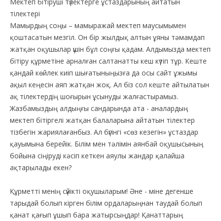
Мектеп бітіруші түлектерге ұстаздарының айтатын
тілектері
Мамырдың соңы – мамыражай мектеп маусымымен
қоштасатын мезгіл. Он бір жылдық алтын ұяны тәмамдап
жатқан оқушылар үшін бұл соңғы қадам. Алдымызда мектеп
бітіру құрметіне арналған салтанатты кеш күтіп тұр. Кеште
қандай көйлек киіп шығатыныңызға да осы сайт ұжымы
ақыл кеңесін аяп жатқан жоқ. Ал біз сол кеште айтылатын
ақ тілектердің шоғырын ұсынуды жалғастырамыз.
Жазбамыздың алдыңғы сандарында ата - аналардың
мектеп бітіргелі жатқан балаларына айтатын тілектер
тізбегін жариялағанбыз. Ал бүгінгі «сөз кезегін» ұстаздар
қауымына берейік. Білім мен тәлімін аянбай оқушысының
бойына сіңіруді кәсіп кеткен аяулы жандар қалайша
ақтарылады екен?
Құрметті менің сүйікті оқушыларым! Әне - міне дегенше
тарыдай болып кірген білім ордаларыңнан таудай болып
қанат қағып ұшып бара жатырсыңдар! Қанаттарың