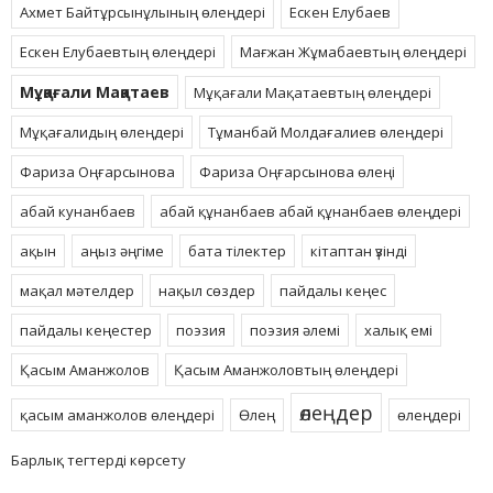
Ахмет Байтұрсынұлының өлеңдері
Ескен Елубаев
Ескен Елубаевтың өлеңдері
Мағжан Жұмабаевтың өлеңдері
Мұқағали Мақатаев
Мұқағали Мақатаевтың өлеңдері
Мұқағалидың өлеңдері
Тұманбай Молдағалиев өлеңдері
Фариза Оңғарсынова
Фариза Оңғарсынова өлеңі
абай кунанбаев
абай құнанбаев абай құнанбаев өлеңдері
ақын
аңыз әңгіме
бата тілектер
кітаптан үзінді
мақал мәтелдер
нақыл сөздер
пайдалы кеңес
пайдалы кеңестер
поэзия
поэзия әлемі
халық емі
Қасым Аманжолов
Қасым Аманжоловтың өлеңдері
өлеңдер
қасым аманжолов өлеңдері
Өлең
өлеңдері
Барлық тегтерді көрсету