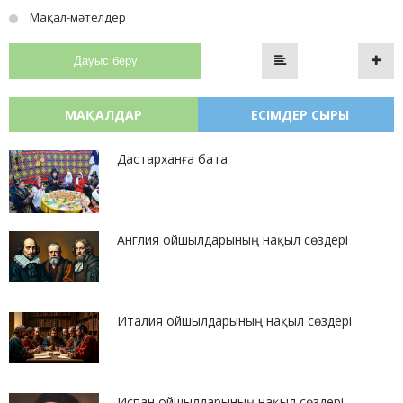
Мақал-мәтелдер
Дауыс беру
МАҚАЛДАР
ЕСІМДЕР СЫРЫ
Дастарханға бата
Англия ойшылдарының нақыл сөздері
Италия ойшылдарының нақыл сөздері
Испан ойшылдарының нақыл сөздері