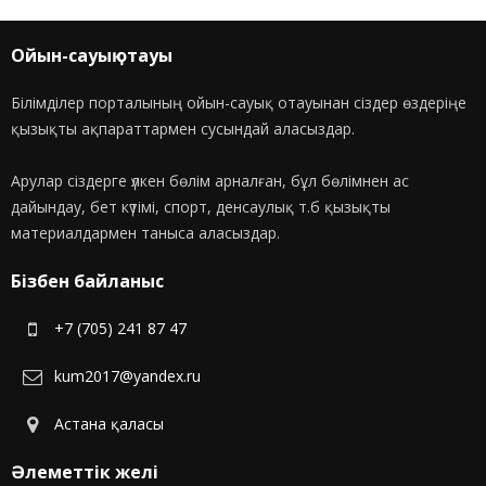
Ойын-сауық отауы
Білімділер порталының ойын-сауық отауынан сіздер өздеріңе
қызықты ақпараттармен сусындай аласыздар.
Арулар сіздерге үлкен бөлім арналған, бұл бөлімнен ас
дайындау, бет күтімі, спорт, денсаулық т.б қызықты
материалдармен таныса аласыздар.
Бізбен байланыс
+7 (705) 241 87 47
kum2017@yandex.ru
Астана қаласы
Әлеметтік желі