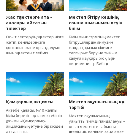
Жас түлектерге ата -
Мектеп бітіру кешінің
аналары айтатын
сонша шығынмен өтуін
тілектер
білім
Осы тілектердің жүректеріңізге
Білім министрлігінің мектеп
жетіп, көңілдеріңізге
бітірушілердің лимузин
қонғанын және орындалуын
жалдап, қызыл кілемге
шын жүректен тілейміз.
тапсырыс беруіне тыйым
салуға қауқары жоқ. Бүгін
вице-министр Бибігүл
Қамқорлық акциясы
Мектеп оқушысының күн
тәртібі
Ақтөбе қаласы, №10 жалпы
білім беретін орта мектебінің
Мектеп оқушысының
ұжымы «Қамқорлық»
уақытты тиімді пайдалануы –
акциясының өтуіне бір кісідей
оның мектепте табысты
ат салысты.
үлгерімінің кепілдігі ғана емес.