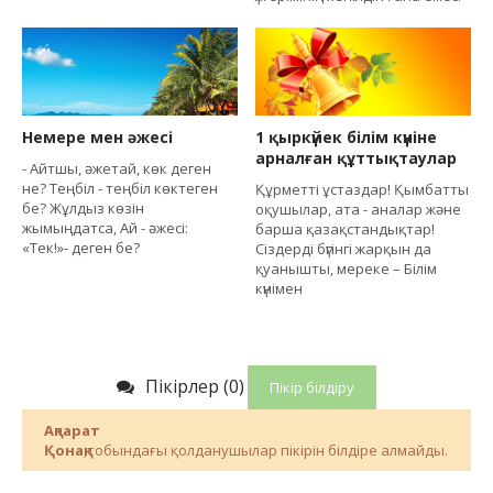
Немере мен әжесі
1 қыркүйек білім күніне
арналған құттықтаулар
- Айтшы, әжетай, көк деген
не? Теңбіл - теңбіл көктеген
Құрметті ұстаздар! Қымбатты
бе? Жұлдыз көзін
оқушылар, ата - аналар және
жымыңдатса, Ай - әжесі:
барша қазақстандықтар!
«Тек!»- деген бе?
Сіздерді бүгінгі жарқын да
қуанышты, мереке – Білім
күнімен
Пікірлер (0)
Пікір білдіру
Ақпарат
Қонақ
,тобындағы қолданушылар пікірін білдіре алмайды.