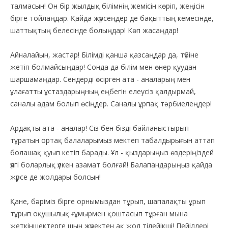
талмасын! Он бір жылдық білімнің жемісін көріп, жеңісін
бірге тойлаңдар. Қайда жүрсеңдер де бақыттың кемесінде,
шаттықтың белесінде болыңдар! Көп жасаңдар!
Айналайын, жастар! Білімді қанша қазсаңдар да, түбіне
жетіп болмайсыңдар! Сонда да білім мен өнер қуудан
шаршамаңдар. Сендерді өсірген ата - аналарың мен
ұлағатты ұстаздарыңның еңбегін елеусіз қалдырмай,
саналы адам болып өсіңдер. Саналы ұрпақ тәрбиелеңдер!
Ардақты ата - аналар! Сіз бен бізді байланыстырып
тұратын ортақ балаларымыз мектеп табалдырығын аттап
болашақ қуып кетіп барады. Ұл - қыздарыңыз өздеріңіздей
үлгі боларлық үлкен азамат болғай! Балапандарыңыз қайда
жүрсе де жолдары болсын!
Қане, бәріміз бірге орнымыздан тұрып, шапалақты ұрып
тұрып оқушылық ғұмырмен қоштасып тұрған мына
жеткіншектерге шын жүректен ақ жол тілейікші! Пейілдері