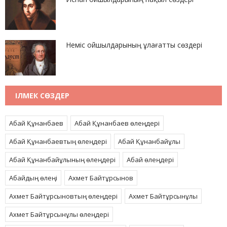
Неміс ойшылдарының ұлағатты сөздері
ІЛМЕК СӨЗДЕР
Абай Құнанбаев
Абай Құнанбаев өлеңдері
Абай Құнанбаевтың өлеңдері
Абай Құнанбайұлы
Абай Құнанбайұлының өлеңдері
Абай өлеңдері
Абайдың өлеңі
Ахмет Байтұрсынов
Ахмет Байтұрсыновтың өлеңдері
Ахмет Байтұрсынұлы
Ахмет Байтұрсынұлы өлеңдері