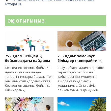
Құмарлық
ОҚИ ОТЫРЫҢЫЗ
75 - қадам: Өзіңіздің
73 - қадам: заманауи
бойыңыздағы пайдалы
білімдер (копирайтинг,
Кез келген адамның бойында,
Сату қабілеті адамға ерекше
адамға қоғамға пайда
керекті қабілет болып
тигізетін тұстары болады. Тек
табылады. Біз күнделікті
оны анықтап қолдану қажет.
өмірде сату қабілетін
Кез келген адамның бойында
қолданамыз. Оны өзіміз
еңбекқорлық,
байқамауымыз да мүмкін.