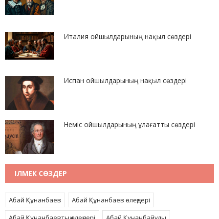
Италия ойшылдарының нақыл сөздері
Испан ойшылдарының нақыл сөздері
Неміс ойшылдарының ұлағатты сөздері
ІЛМЕК СӨЗДЕР
Абай Құнанбаев
Абай Құнанбаев өлеңдері
Абай Құнанбаевтың өлеңдері
Абай Құнанбайұлы