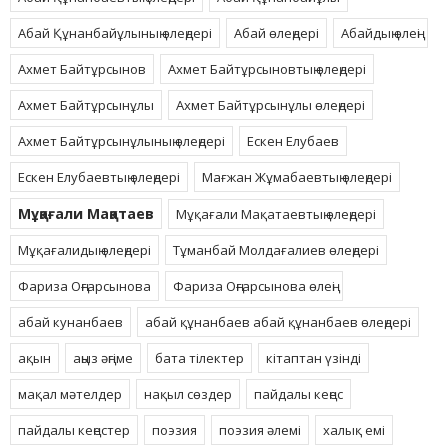
Абай Құнанбайұлының өлеңдері
Абай өлеңдері
Абайдың өлеңі
Ахмет Байтұрсынов
Ахмет Байтұрсыновтың өлеңдері
Ахмет Байтұрсынұлы
Ахмет Байтұрсынұлы өлеңдері
Ахмет Байтұрсынұлының өлеңдері
Ескен Елубаев
Ескен Елубаевтың өлеңдері
Мағжан Жұмабаевтың өлеңдері
Мұқағали Мақатаев
Мұқағали Мақатаевтың өлеңдері
Мұқағалидың өлеңдері
Тұманбай Молдағалиев өлеңдері
Фариза Оңғарсынова
Фариза Оңғарсынова өлеңі
абай кунанбаев
абай құнанбаев абай құнанбаев өлеңдері
ақын
аңыз әңгіме
бата тілектер
кітаптан үзінді
мақал мәтелдер
нақыл сөздер
пайдалы кеңес
пайдалы кеңестер
поэзия
поэзия әлемі
халық емі