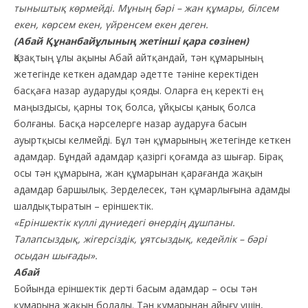
тыныштық көрмейді. Мұның бәрі – жан құмары, білсем
екен, көрсем екен, үйренсем екен деген.
(Абай Құнанбайұлының жетінші қара сөзінен)
Қазақтың ұлы ақыны Абай айтқандай, тән құмарының
жетегінде кеткен адамдар әдетте тәніне керектіден
басқаға назар аударуды қояды. Оларға ең керекті ең
маңыздысы, қарны тоқ болса, ұйқысы қанық болса
болғаны. Басқа нәрселерге назар аударуға басын
ауыртқысы келмейді. Бұл тән құмарының жетегінде кеткен
адамдар. Бұндай адамдар қазіргі қоғамда аз шығар. Бірақ
осы тән құмарына, жан құмарынан қарағанда жақын
адамдар баршылық. Зерделесек, тән құмарлығына адамды
шалдықтыратын – еріншектік.
«Еріншектік күллі дүниедегі өнердің дұшпаны.
Талапсыздық, жігерсіздік, ұятсыздық, кедейлік – бәрі
осыдан шығады».
Абай
Бойында еріншектік дерті басым адамдар – осы тән
құмарына жақын болады. Тән құмарынан айығу үшін,