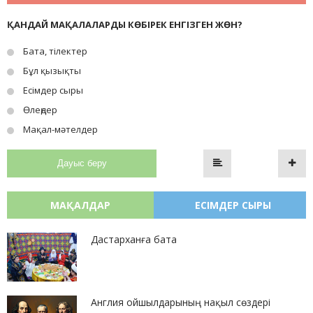
ҚАНДАЙ МАҚАЛАЛАРДЫ КӨБІРЕК ЕНГІЗГЕН ЖӨН?
Бата, тілектер
Бұл қызықты
Есімдер сыры
Өлеңдер
Мақал-мәтелдер
Дауыс беру
МАҚАЛДАР
ЕСІМДЕР СЫРЫ
Дастарханға бата
Англия ойшылдарының нақыл сөздері