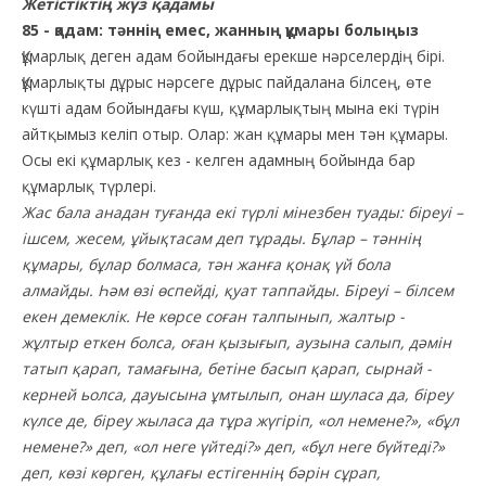
Жетістіктің жүз қадамы
85 - қадам: тәннің емес, жанның құмары болыңыз
Құмарлық деген адам бойындағы ерекше нәрселердің бірі.
Құмарлықты дұрыс нәрсеге дұрыс пайдалана білсең, өте
күшті адам бойындағы күш, құмарлықтың мына екі түрін
айтқымыз келіп отыр. Олар: жан құмары мен тән құмары.
Осы екі құмарлық кез - келген адамның бойында бар
құмарлық түрлері.
Жас бала анадан туғанда екі түрлі мінезбен туады: біреуі –
ішсем, жесем, ұйықтасам деп тұрады. Бұлар – тәннің
құмары, бұлар болмаса, тән жанға қонақ үй бола
алмайды. Һәм өзі өспейді, қуат таппайды. Біреуі – білсем
екен демеклік. Не көрсе соған талпынып, жалтыр -
жұлтыр еткен болса, оған қызығып, аузына салып, дәмін
татып қарап, тамағына, бетіне басып қарап, сырнай -
керней ьолса, дауысына ұмтылып, онан шуласа да, біреу
күлсе де, біреу жыласа да тұра жүгіріп, «ол немене?», «бұл
немене?» деп, «ол неге үйтеді?» деп, «бұл неге бүйтеді?»
деп, көзі көрген, құлағы естігеннің бәрін сұрап,