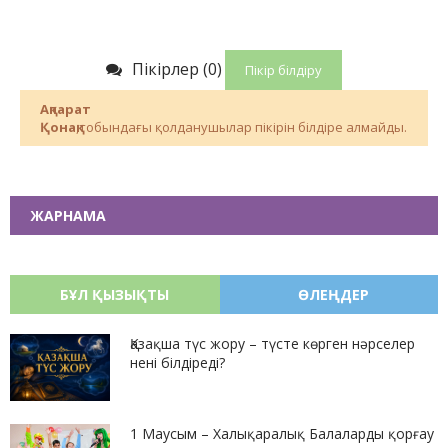
Пікірлер (0)
Пікір білдіру
Ақпарат
Қонақ
,тобындағы қолданушылар пікірін білдіре алмайды.
ЖАРНАМА
БҰЛ ҚЫЗЫҚТЫ
ӨЛЕҢДЕР
Қазақша түс жору – түсте көрген нәрселер
нені білдіреді?
1 Маусым – Халықаралық Балаларды қорғау