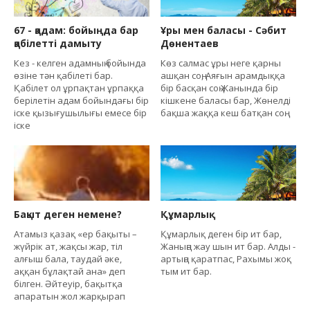
67 - қадам: бойыңда бар
Ұры мен баласы - Сәбит
қабілетті дамыту
Дөнентаев
Кез - келген адамның бойында
Көз салмас ұры неге қарны
өзіне тән қабілеті бар.
ашқан соң, Аяғын арамдыққа
Қабілет ол ұрпақтан ұрпаққа
бір басқан соң Жанында бір
берілетін адам бойындағы бір
кішкене баласы бар, Жөнелді
іске қызығушылығы емесе бір
бақша жаққа кеш батқан соң.
іске
Бақыт деген немене?
Құмарлық
Атамыз қазақ «ер бақыты –
Құмарлық деген бір ит бар,
жүйрік ат, жақсы жар, тіл
Жаныңа жау шын ит бар. Алды -
алғыш бала, таудай әке,
артыңа қаратпас, Рахымы жоқ
аққан бұлақтай ана» деп
тым ит бар.
білген. Әйтеуір, бақытқа
апаратын жол жарқырап