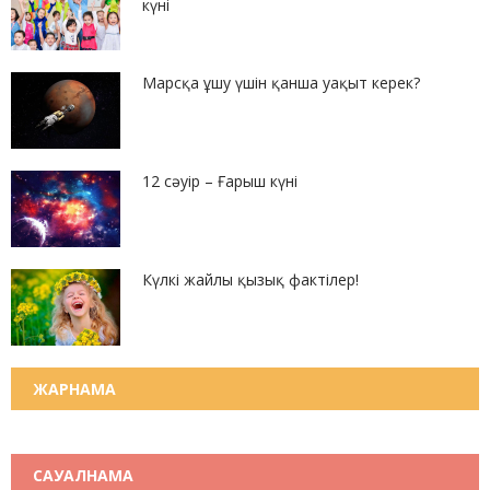
күні
Марсқа ұшу үшін қанша уақыт керек?
12 сәуір – Ғарыш күні
Күлкі жайлы қызық фактілер!
ЖАРНАМА
САУАЛНАМА