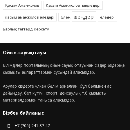
Қасым Аманжолов
Қасым Аманжоловтың өлеңдері
өлеңдер
қасым аманжолов өлеңдері
Өлең
өлеңдері
Барлық тегтерді көрсету
Ойын-сауық отауы
Білімділер порталының ойын-сауық отауынан сіздер өздеріңе
қызықты ақпараттармен сусындай аласыздар.
Арулар сіздерге үлкен бөлім арналған, бұл бөлімнен ас
дайындау, бет күтімі, спорт, денсаулық т.б қызықты
материалдармен таныса аласыздар.
Бізбен байланыс
+7 (705) 241 87 47