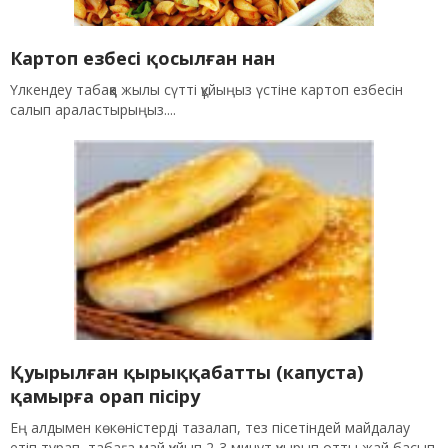
Картоп езбесі қосылған нан
Үлкендеу табаққа жылы сүтті құйыңыз үстіне картоп езбесін
салып араластырыңыз....
Қуырылған қырыққабатты (капуста)
қамырға орап пісіру
Ең алдымен көкөністерді тазалап, тез пісетіндей майдалау
етіп турап, табаға май құйып 2-3 минут қуырып отты жай басып