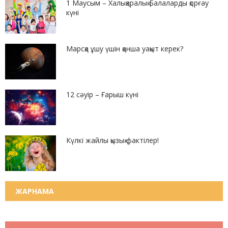
1 Маусым – Халықаралық Балаларды қорғау
күні
Марсқа ұшу үшін қанша уақыт керек?
12 сәуір – Ғарыш күні
Күлкі жайлы қызық фактілер!
ЖАРНАМА