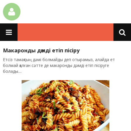
Макаронды дәмді етіп пісіру
Етсіз тамақтың дәмі болмайды деп отырамыз, алайда ет
болмай қалған сәтте де макаронды дәмді етіп пісіруге
болады....