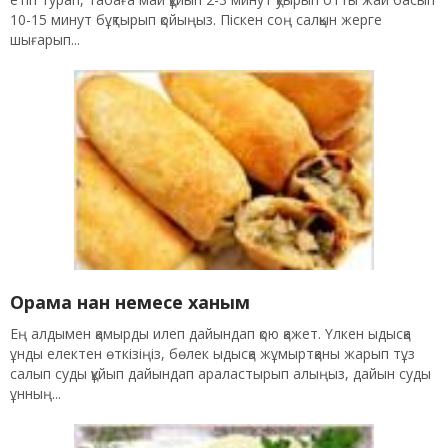
10-15 минут бұқтырып қойыңыз. Піскен соң салқын жерге
шығарып...
Орама нан немесе ханым
Ең алдымен қамырды илеп дайындап қою қажет. Үлкен ыдысқа
ұнды електен өткізіңіз, бөлек ыдысқа жұмыртқаны жарып тұз
салып суды құйып дайындап араластырып алыңыз, дайын суды
ұнның...