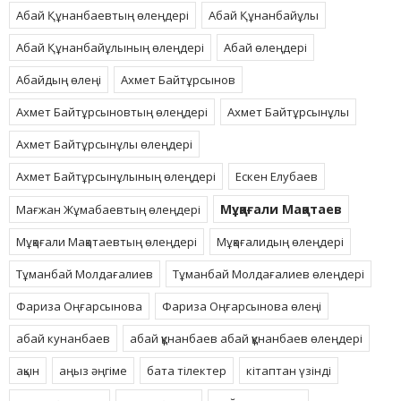
Абай Құнанбаевтың өлеңдері
Абай Құнанбайұлы
Абай Құнанбайұлының өлеңдері
Абай өлеңдері
Абайдың өлеңі
Ахмет Байтұрсынов
Ахмет Байтұрсыновтың өлеңдері
Ахмет Байтұрсынұлы
Ахмет Байтұрсынұлы өлеңдері
Ахмет Байтұрсынұлының өлеңдері
Ескен Елубаев
Мұқағали Мақатаев
Мағжан Жұмабаевтың өлеңдері
Мұқағали Мақатаевтың өлеңдері
Мұқағалидың өлеңдері
Тұманбай Молдағалиев
Тұманбай Молдағалиев өлеңдері
Фариза Оңғарсынова
Фариза Оңғарсынова өлеңі
абай кунанбаев
абай құнанбаев абай құнанбаев өлеңдері
ақын
аңыз әңгіме
бата тілектер
кітаптан үзінді