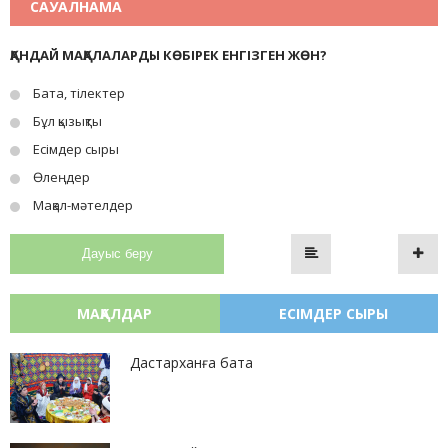
САУАЛНАМА
ҚАНДАЙ МАҚАЛАЛАРДЫ КӨБІРЕК ЕНГІЗГЕН ЖӨН?
Бата, тілектер
Бұл қызықты
Есімдер сыры
Өлеңдер
Мақал-мәтелдер
Дауыс беру
МАҚАЛДАР
ЕСІМДЕР СЫРЫ
Дастарханға бата