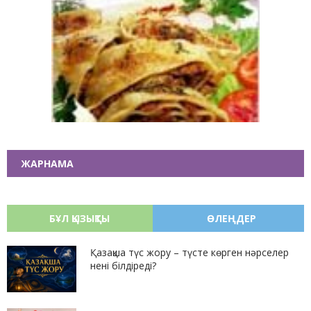
ЖАРНАМА
БҰЛ ҚЫЗЫҚТЫ
ӨЛЕҢДЕР
Қазақша түс жору – түсте көрген нәрселер
нені білдіреді?