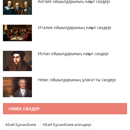
Англия ойшылдарының нақыл сөздері
Италия ойшылдарының нақыл сөздері
Испан ойшылдарының нақыл сөздері
Неміс ойшылдарының ұлағатты сөздері
ІЛМЕК СӨЗДЕР
Абай Құнанбаев
Абай Құнанбаев өлеңдері