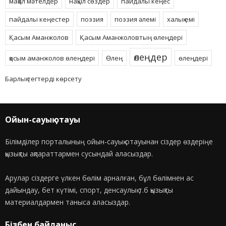
мақал мәтелдер
нақыл сөздер
пайдалы кеңес
пайдалы кеңестер
поэзия
поэзия әлемі
халық емі
Қасым Аманжолов
Қасым Аманжоловтың өлеңдері
өлеңдер
қасым аманжолов өлеңдері
Өлең
өлеңдері
Барлық тегтерді көрсету
Ойын-сауық отауы
Білімділер порталының ойын-сауық отауынан сіздер өздеріңе
қызықты ақпараттармен сусындай аласыздар.
Арулар сіздерге үлкен бөлім арналған, бұл бөлімнен ас
дайындау, бет күтімі, спорт, денсаулық т.б қызықты
материалдармен таныса аласыздар.
Бізбен байланыс