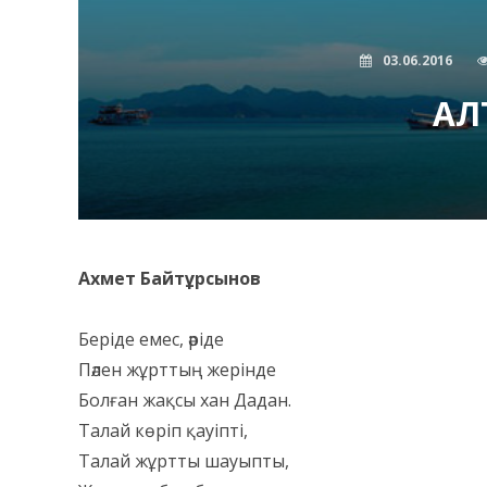
03.06.2016
АЛ
Ахмет Байтұрсынов
Беріде емес, әріде
Пәлен жұрттың жерінде
Болған жақсы хан Дадан.
Талай көріп қауіпті,
Талай жұртты шауыпты,