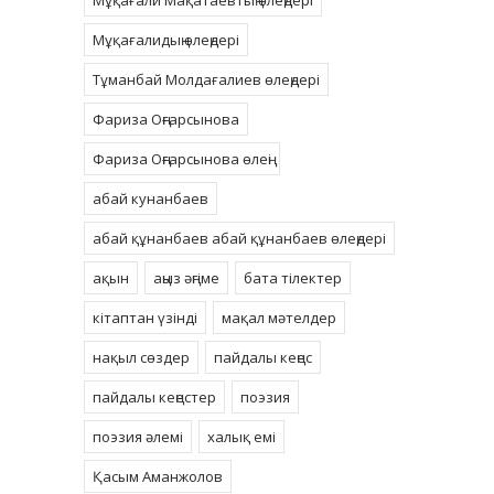
Мұқағали Мақатаевтың өлеңдері
Мұқағалидың өлеңдері
Тұманбай Молдағалиев өлеңдері
Фариза Оңғарсынова
Фариза Оңғарсынова өлеңі
абай кунанбаев
абай құнанбаев абай құнанбаев өлеңдері
ақын
аңыз әңгіме
бата тілектер
кітаптан үзінді
мақал мәтелдер
нақыл сөздер
пайдалы кеңес
пайдалы кеңестер
поэзия
поэзия әлемі
халық емі
Қасым Аманжолов