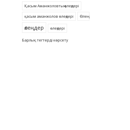
Қасым Аманжоловтың өлеңдері
қасым аманжолов өлеңдері
Өлең
өлеңдер
өлеңдері
Барлық тегтерді көрсету