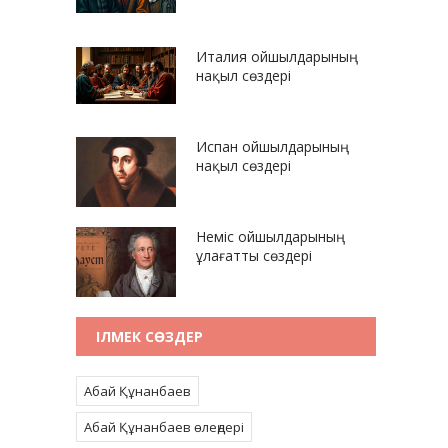
Италия ойшылдарының
нақыл сөздері
Испан ойшылдарының
нақыл сөздері
Неміс ойшылдарының
ұлағатты сөздері
ІЛМЕК СӨЗДЕР
Абай Құнанбаев
Абай Құнанбаев өлеңдері