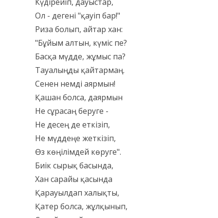
Күдірейіп, дауыстар,
Ол - дегені "қауіп бар!"
Риза болып, айтар хан:
"Бұйым алтын, күміс пе?
Басқа мүдде, жұмыс па?
Тауалыңды қайтармаң.
Сенен немді аярмын!
Қашан болса, даярмын
Не сұрасаң беруге -
Не десең де еткізіп,
Не мүддеңе жеткізіп,
Өз көңілімдей көруге".
Биік сырық басында,
Хан сарайы қасында
Қарауылдап халықты,
Қатер болса, жұлқынып,