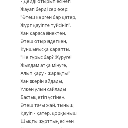
- Дейді отырып есінеп.
Жауап берді сер әскер:
"Әтеш көрген бар қатер,
Жұрт қауіпте түйсініп".
Хан қараса әйнектен,
Әтеш отыр әндеткен,
Күншығысқа қарапты.
"Не тұрыс бар? Жүруге!
Жылдам атқа мінуге,
Алып қару - жарақты!"
Хан әскерін айдады,
Үлкен ұлын сайлады
Бастық етіп үстінен.
Әтеш тағы жай, тыныш,
Қауіп - қатер, қорқыныш
Шықты жұрттың есінен.