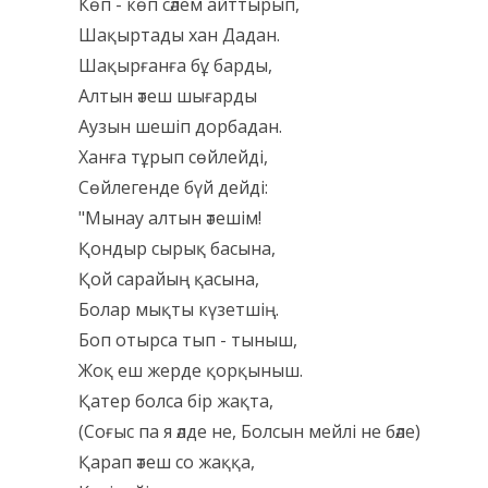
Көп - көп сәлем айттырып,
Шақыртады хан Дадан.
Шақырғанға бұ барды,
Алтын әтеш шығарды
Аузын шешіп дорбадан.
Ханға тұрып сөйлейді,
Сөйлегенде бүй дейді:
"Мынау алтын әтешім!
Қондыр сырық басына,
Қой сарайың қасына,
Болар мықты күзетшің.
Боп отырса тып - тыныш,
Жоқ еш жерде қорқыныш.
Қатер болса бір жақта,
(Соғыс па я әлде не, Болсын мейлі не бәле)
Қарап әтеш со жаққа,