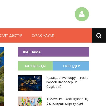
САЛТ-ДӘСТҮР
СҰРАҚ ЖАУАП
ЖАРНАМА
БҰЛ ҚЫЗЫҚТЫ
ӨЛЕҢДЕР
Қазақша түс жору – түсте
көрген нәрселер нені
білдіреді?
1 Маусым – Халықаралық
Балаларды қорғау күні