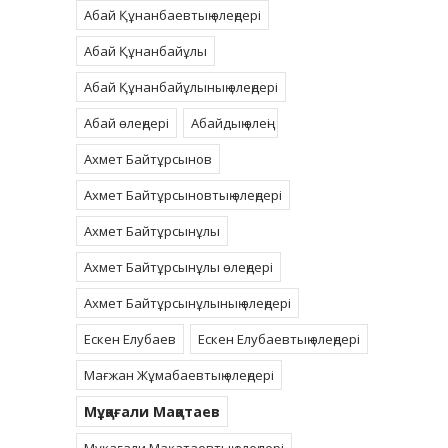
Абай Құнанбаевтың өлеңдері
Абай Құнанбайұлы
Абай Құнанбайұлының өлеңдері
Абай өлеңдері
Абайдың өлеңі
Ахмет Байтұрсынов
Ахмет Байтұрсыновтың өлеңдері
Ахмет Байтұрсынұлы
Ахмет Байтұрсынұлы өлеңдері
Ахмет Байтұрсынұлының өлеңдері
Ескен Елубаев
Ескен Елубаевтың өлеңдері
Мағжан Жұмабаевтың өлеңдері
Мұқағали Мақатаев