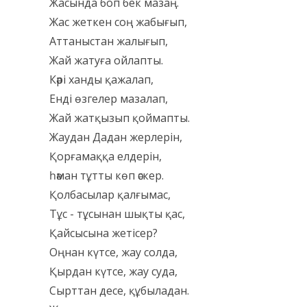
Жасында боп бек мазаң.
Жас жеткен соң жабығып,
Аттаныстан жалығып,
Жай жатуға ойлапты.
Кәрі ханды қажалап,
Енді өзгелер мазалап,
Жай жатқызып қоймапты.
Жаудан Дадан жерлерін,
Қорғамаққа елдерін,
һәман тұтты көп әскер.
Қолбасылар қалғымас,
Тұс - тұсынан шықты қас,
Қайсысына жетісер?
Оңнан күтсе, жау солда,
Қырдан күтсе, жау суда,
Сырттан десе, құбыладан.