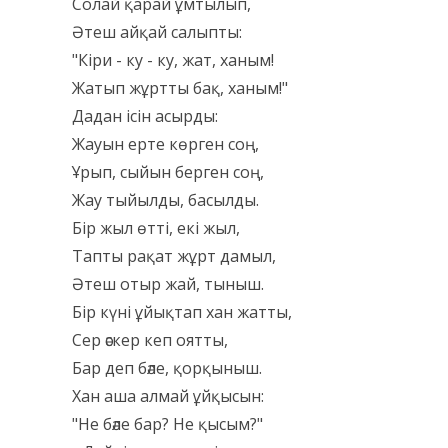
Солай қарай ұмтылып,
Әтеш айқай салыпты:
"Кіри - ку - ку, жат, ханым!
Жатып жұртты бақ, ханым!"
Дадан ісін асырды:
Жауын ерте көрген соң,
Ұрып, сыйын берген соң,
Жау тыйылды, басылды.
Бір жыл өтті, екі жыл,
Тапты рақат жұрт дамыл,
Әтеш отыр жай, тыныш.
Бір күні ұйықтап хан жатты,
Сер әскер кеп оятты,
Бар деп бәле, қорқыныш.
Хан аша алмай ұйқысын:
"Не бәле бар? Не қысым?"