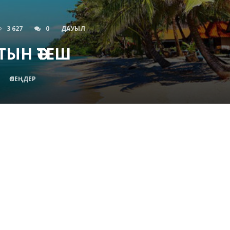
3 627
0
ДАУЫЛ
ТЫН ӘТЕШ
ӨЛЕҢДЕР