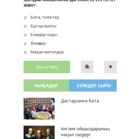
ЖӨН?
Бата, тілектер
Бұл қызықты
Есімдер сыры
Өлеңдер
Мақал-мәтелдер
Дауыс беру
МАҚАЛДАР
ЕСІМДЕР СЫРЫ
Дастарханға бата
Англия ойшылдарының
нақыл сөздері