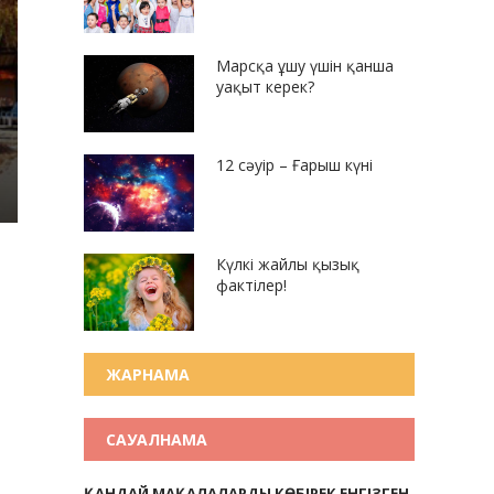
Марсқа ұшу үшін қанша
уақыт керек?
12 сәуір – Ғарыш күні
Күлкі жайлы қызық
фактілер!
ЖАРНАМА
САУАЛНАМА
ҚАНДАЙ МАҚАЛАЛАРДЫ КӨБІРЕК ЕНГІЗГЕН