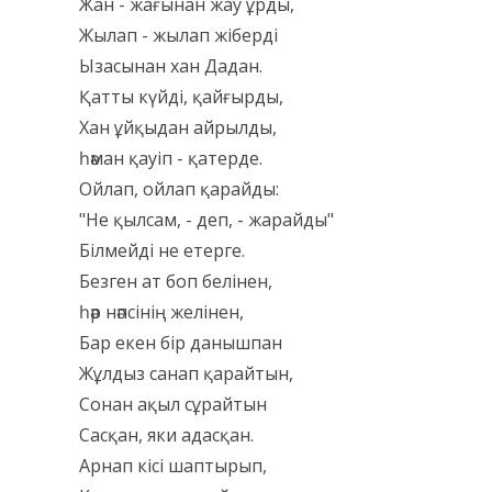
Жан - жағынан жау ұрды,
Жылап - жылап жіберді
Ызасынан хан Дадан.
Қатты күйді, қайғырды,
Хан ұйқыдан айрылды,
һәман қауіп - қатерде.
Ойлап, ойлап қарайды:
"Не қылсам, - деп, - жарайды"
Білмейді не етерге.
Безген ат боп белінен,
һәр нәпсінің желінен,
Бар екен бір данышпан
Жұлдыз санап қарайтын,
Сонан ақыл сұрайтын
Сасқан, яки адасқан.
Арнап кісі шаптырып,