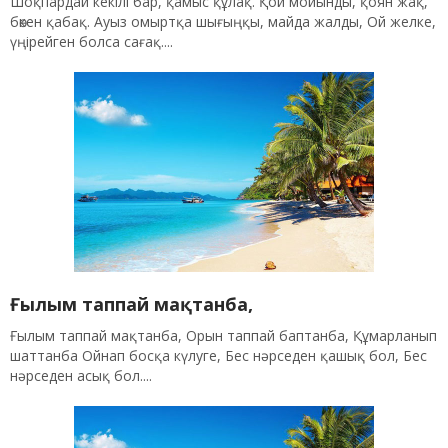
Шоқпардай кекілі бар, қамыс құлақ. Қой мойынды, қоян жақ,
бөкен қабақ. Ауыз омыртқа шығыңқы, майда жалды, Ой желке,
үңірейген болса сағақ....
Ғылым таппай мақтанба,
Ғылым таппай мақтанба, Орын таппай баптанба, Құмарланып
шаттанба Ойнап босқа күлуге, Бес нәрседен қашық бол, Бес
нәрседен асық бол....