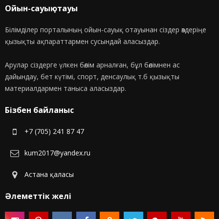
Ойын-сауық отауы
Білімділер порталының ойын-сауық отауынан сіздер өздеріңе
қызықты ақпараттармен сусындай аласыздар.
Арулар сіздерге үлкен бөлім арналған, бұл бөлімнен ас
дайындау, бет күтімі, спорт, денсаулық т.б қызықты
материалдармен таныса аласыздар.
Бізбен байланыс
+7 (705) 241 87 47
kum2017@yandex.ru
Астана қаласы
Әлеметтік желі