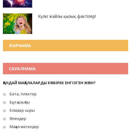
Күлкі жайлы қызық фактілер!
ЖАРНАМА
САУАЛНАМА
ҚАНДАЙ МАҚАЛАЛАРДЫ КӨБІРЕК ЕНГІЗГЕН ЖӨН?
Бата, тілектер
Бұл қызықты
Есімдер сыры
Өлеңдер
Мақал-мәтелдер