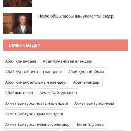
Неміс ойшылдарының ұлағатты сөздері
ІЛМЕК СӨЗДЕР
Абай Құнанбаев
Абай Құнанбаев өлеңдері
Абай Құнанбаевтың өлеңдері
Абай Құнанбайұлы
Абай Құнанбайұлының өлеңдері
Абай өлеңдері
Абайдың өлеңі
Ахмет Байтұрсынов
Ахмет Байтұрсыновтың өлеңдері
Ахмет Байтұрсынұлы
Ахмет Байтұрсынұлы өлеңдері
Ахмет Байтұрсынұлының өлеңдері
Ескен Елубаев