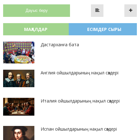
Дауыс беру
МАҚАЛДАР
ЕСІМДЕР СЫРЫ
Дастарханға бата
Англия ойшылдарының нақыл сөздері
Италия ойшылдарының нақыл сөздері
Испан ойшылдарының нақыл сөздері