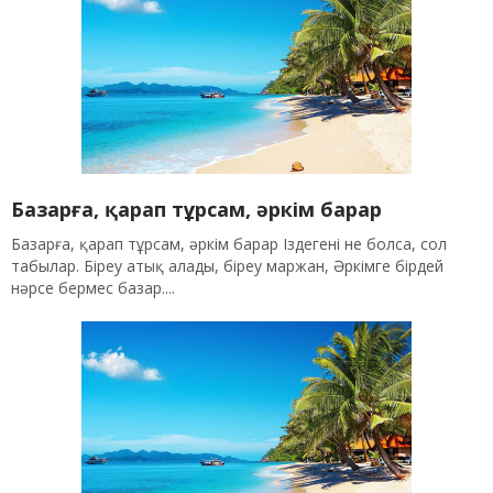
Базарға, қарап тұрсам, әркім барар
Базарға, қарап тұрсам, әркім барар Іздегені не болса, сол
табылар. Біреу атық алады, біреу маржан, Әркімге бірдей
нәрсе бермес базар....