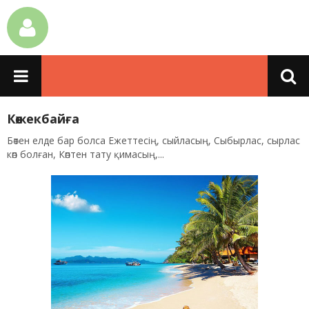
Көжекбайға
Бөтен елде бар болса Ежеттесің, сыйласың, Сыбырлас, сырлас
көп болған, Көптен тату қимасың,...