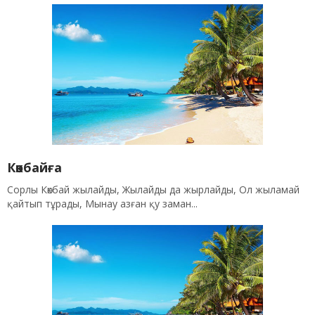
Көкбайға
Сорлы Көкбай жылайды, Жылайды да жырлайды, Ол жыламай
қайтып тұрады, Мынау азған қу заман...