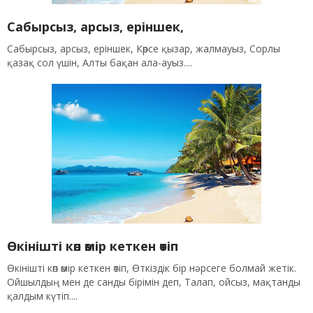
Сабырсыз, арсыз, еріншек,
Сабырсыз, арсыз, еріншек, Көрсе қызар, жалмауыз, Сорлы
қазақ сол үшін, Алты бақан ала-ауыз....
Өкінішті көп өмір кеткен өтіп
Өкінішті көп өмір кеткен өтіп, Өткіздік бір нәрсеге болмай жетік.
Ойшылдың мен де санды бірімін деп, Талап, ойсыз, мақтанды
қалдым күтіп....