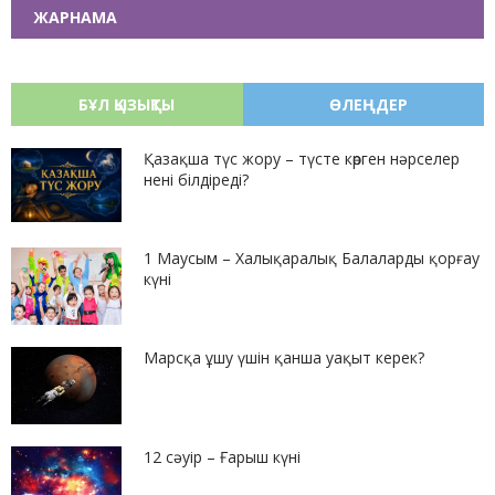
ЖАРНАМА
БҰЛ ҚЫЗЫҚТЫ
ӨЛЕҢДЕР
Қазақша түс жору – түсте көрген нәрселер
нені білдіреді?
1 Маусым – Халықаралық Балаларды қорғау
күні
Марсқа ұшу үшін қанша уақыт керек?
12 сәуір – Ғарыш күні