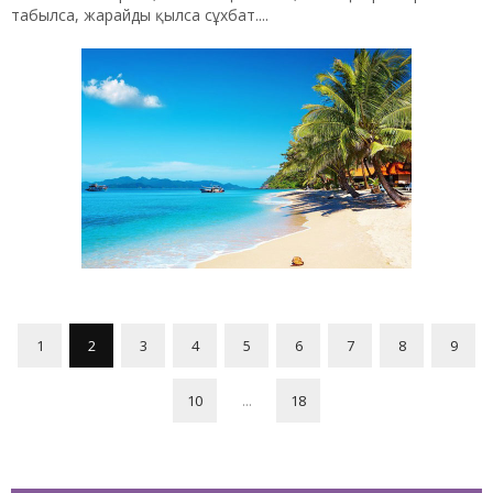
табылса, жарайды қылса сұхбат....
1
2
3
4
5
6
7
8
9
10
...
18