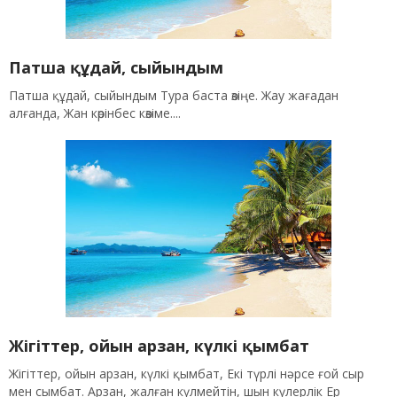
Патша құдай, сыйындым
Патша құдай, сыйындым Тура баста өзіңе. Жау жағадан
алғанда, Жан көрінбес көзіме....
Жігіттер, ойын арзан, күлкі қымбат
Жігіттер, ойын арзан, күлкі қымбат, Екі түрлі нәрсе ғой сыр
мен сымбат. Арзан, жалған күлмейтін, шын күлерлік Ер