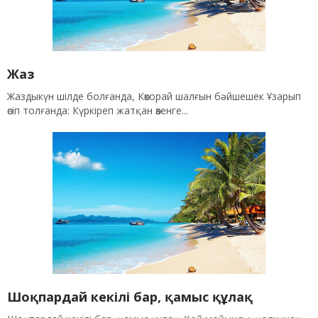
Жаз
Жаздыкүн шілде болғанда, Көкорай шалғын бәйшешек Ұзарып
өсіп толғанда: Күркіреп жатқан өзенге...
Шоқпардай кекілі бар, қамыс құлақ