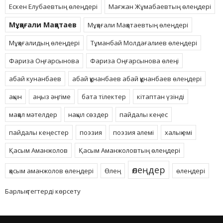
Ескен Елубаевтың өлеңдері
Мағжан Жұмабаевтың өлеңдері
Мұқағали Мақатаев
Мұқағали Мақатаевтың өлеңдері
Мұқағалидың өлеңдері
Тұманбай Молдағалиев өлеңдері
Фариза Оңғарсынова
Фариза Оңғарсынова өлеңі
абай кунанбаев
абай құнанбаев абай құнанбаев өлеңдері
ақын
аңыз әңгіме
бата тілектер
кітаптан үзінді
мақал мәтелдер
нақыл сөздер
пайдалы кеңес
пайдалы кеңестер
поэзия
поэзия әлемі
халық емі
Қасым Аманжолов
Қасым Аманжоловтың өлеңдері
өлеңдер
қасым аманжолов өлеңдері
Өлең
өлеңдері
Барлық тегтерді көрсету