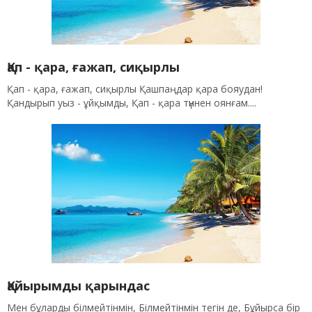
Қап - қара, ғажап, сиқырлы
Қап - қара, ғажап, сиқырлы Қашпаңдар қара бояудан!
Қандырып уыз - ұйқымды, Қап - қара түннен оянғам....
Қайырымды қарындас
Meн бұларды білмейтінмін, Білмейтінмін тегін де, Бұйырса бір