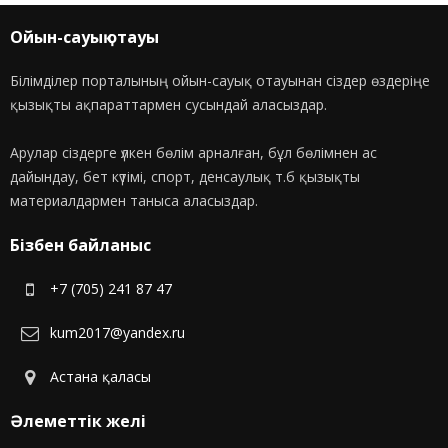
Ойын-сауық отауы
Білімділер порталының ойын-сауық отауынан сіздер өздеріңе
қызықты ақпараттармен сусындай аласыздар.
Арулар сіздерге үлкен бөлім арналған, бұл бөлімнен ас
дайындау, бет күтімі, спорт, денсаулық т.б қызықты
материалдармен таныса аласыздар.
Бізбен байланыс
+7 (705) 241 87 47
kum2017@yandex.ru
Астана қаласы
Әлеметтік желі