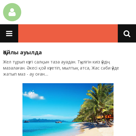
Қойлы ауылда
Жел тұрып күзгі салқын таза ауадан. Түңлігін киіз үйдің
мазалаған. Әкесі қой күзетіп, мылтық атса, Жас сәби үйде
жатып мәз - ау оған....