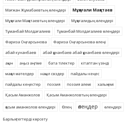
Мұқағали Мақатаев
Мағжан Жұмабаевтың өлеңдері
Мұқағали Мақатаевтың өлеңдері
Мұқағалидың өлеңдері
Тұманбай Молдағалиев
Тұманбай Молдағалиев өлеңдері
Фариза Оңғарсынова
Фариза Оңғарсынова өлеңі
абай кунанбаев
абай құнанбаев абай құнанбаев өлеңдері
ақын
аңыз әңгіме
бата тілектер
кітаптан үзінді
мақал мәтелдер
нақыл сөздер
пайдалы кеңес
пайдалы кеңестер
поэзия
поэзия әлемі
халық емі
Қасым Аманжолов
Қасым Аманжоловтың өлеңдері
өлеңдер
қасым аманжолов өлеңдері
Өлең
өлеңдері
Барлық тегтерді көрсету