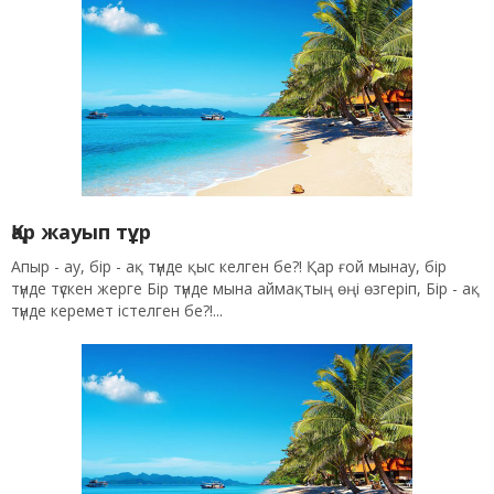
Қар жауып тұр
Апыр - ау, бір - ақ түнде қыс келген бе?! Қар ғой мынау, бір
түнде түскен жерге Бір түнде мына аймақтың өңі өзгеріп, Бір - ақ
түнде керемет істелген бе?!...