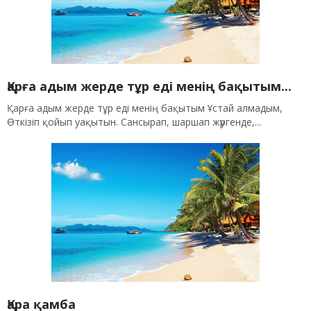
Қарға адым жерде тұр еді менің бақытым...
Қарға адым жерде тұр еді менің бақытым Ұстай алмадым,
Өткізіп қойып уақытын. Сансырап, шаршап жүргенде,...
Қара қамба