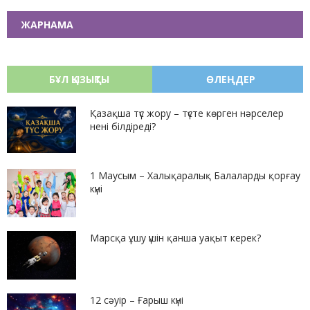
ЖАРНАМА
БҰЛ ҚЫЗЫҚТЫ
ӨЛЕҢДЕР
Қазақша түс жору – түсте көрген нәрселер
нені білдіреді?
1 Маусым – Халықаралық Балаларды қорғау
күні
Марсқа ұшу үшін қанша уақыт керек?
12 сәуір – Ғарыш күні