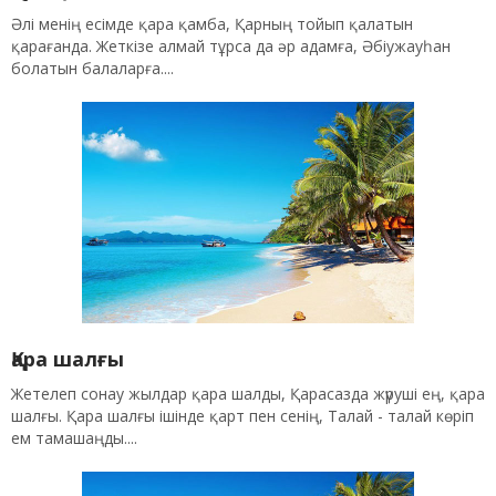
Әлі менің есімде қара қамба, Қарның тойып қалатын
қарағанда. Жеткізе алмай тұрса да әр адамға, Әбіужауһан
болатын балаларға....
Қара шалғы
Жетелеп сонау жылдар қара шалды, Қарасазда жүруші ең, қара
шалғы. Қара шалғы ішінде қарт пен сенің, Талай - талай көріп
ем тамашаңды....