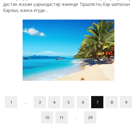
дастан жазам қарындастар жөнінде Тіршіліктің бар шипасын
барлық жанға егуде...
1
...
3
4
5
6
7
8
9
10
11
...
29