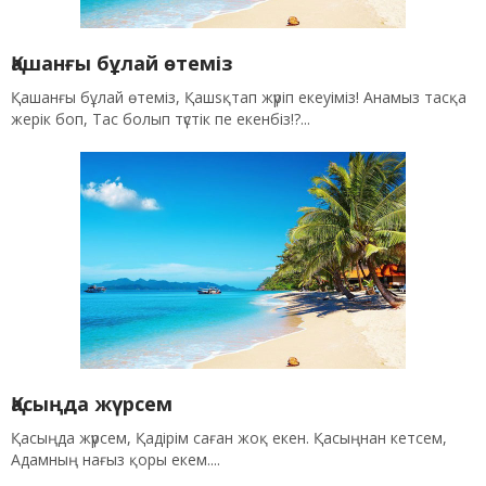
Қашанғы бұлай өтеміз
Қашанғы бұлай өтеміз, Қашsқтап жүріп екеуіміз! Анамыз тасқа
жерік боп, Тас болып түстік пе екенбіз!?...
Қасыңда жүрсем
Қасыңда жүрсем, Қадірім саған жоқ екен. Қасыңнан кетсем,
Адамның нағыз қоры екем....