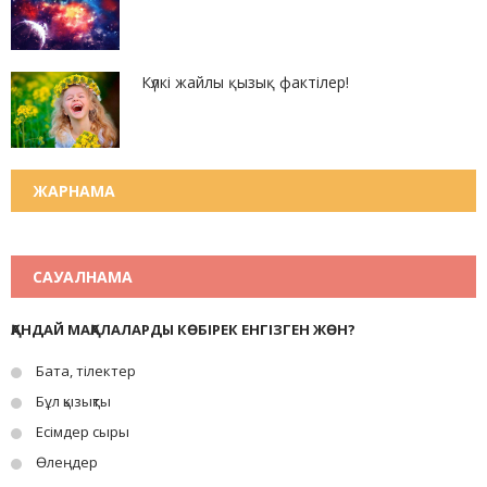
Күлкі жайлы қызық фактілер!
ЖАРНАМА
САУАЛНАМА
ҚАНДАЙ МАҚАЛАЛАРДЫ КӨБІРЕК ЕНГІЗГЕН ЖӨН?
Бата, тілектер
Бұл қызықты
Есімдер сыры
Өлеңдер