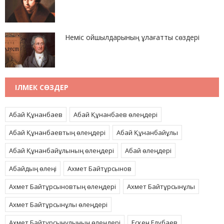
Неміс ойшылдарының ұлағатты сөздері
ІЛМЕК СӨЗДЕР
Абай Құнанбаев
Абай Құнанбаев өлеңдері
Абай Құнанбаевтың өлеңдері
Абай Құнанбайұлы
Абай Құнанбайұлының өлеңдері
Абай өлеңдері
Абайдың өлеңі
Ахмет Байтұрсынов
Ахмет Байтұрсыновтың өлеңдері
Ахмет Байтұрсынұлы
Ахмет Байтұрсынұлы өлеңдері
Ахмет Байтұрсынұлының өлеңдері
Ескен Елубаев