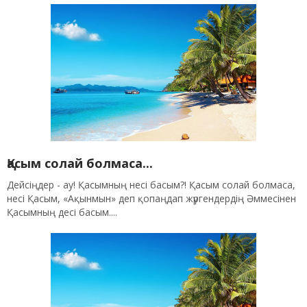
Қасым солай болмаса...
Дейсіңдер - ау! Қасымның несі басым?! Қасым солай болмаса,
несі Қасым, «Ақынмын» деп қопаңдап жүргендердің Әммесінен
Қасымның десі басым....