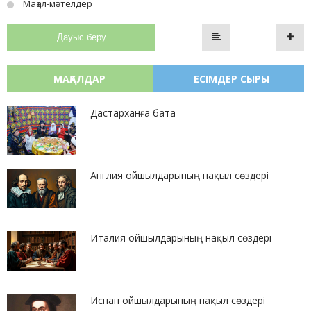
Мақал-мәтелдер
Дауыс беру
МАҚАЛДАР
ЕСІМДЕР СЫРЫ
Дастарханға бата
Англия ойшылдарының нақыл сөздері
Италия ойшылдарының нақыл сөздері
Испан ойшылдарының нақыл сөздері