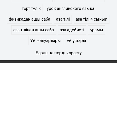
төрт түлік
урок английского языка
физикадан ашық сабақ
қазақ тілі
қазақ тілі 4 сынып
қазақ тілінен ашық сабақ
қазақ әдебиеті
құрамы
Үй жануарлары
үй құстары
Барлық тегтерді көрсету
Жаратылыстану
Биология
География
Математика
Информатика
Физика