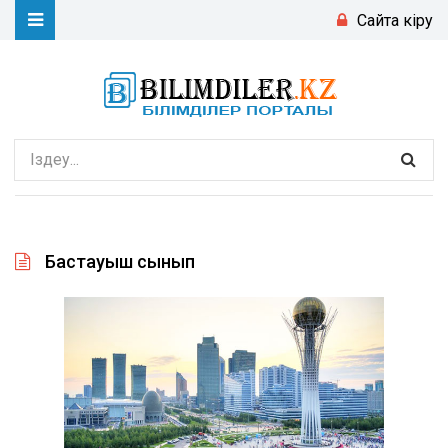
Сайтқа кіру
Бастауыш сынып