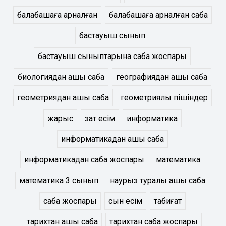
балабақшаға арналған
балабақшаға арналған сабақ
бастауыш сынып
бастауыш сыныптарына сабақ жоспары
биологиядан ашық сабақ
географиядан ашық сабақ
геометриядан ашық сабақ
геометриялық пішіндер
жарыс
зат есім
информатика
информатикадан ашық сабақ
информатикадан сабақ жоспары
математика
математика 3 сынып
наурыз туралы ашық сабақ
сабақ жоспары
сын есім
табиғат
тарихтан ашық сабақ
тарихтан сабақ жоспары