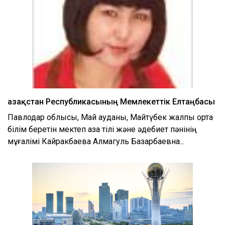
Қазақстан Республикасының Мемлекеттік Елтаңбасы
Павлодар облысы, Май ауданы, Майтүбек жалпы орта
білім беретін мектеп қазақ тілі және әдебиет пәнінің
мұғалімі Кайракбаева Алмагуль Базарбаевна...