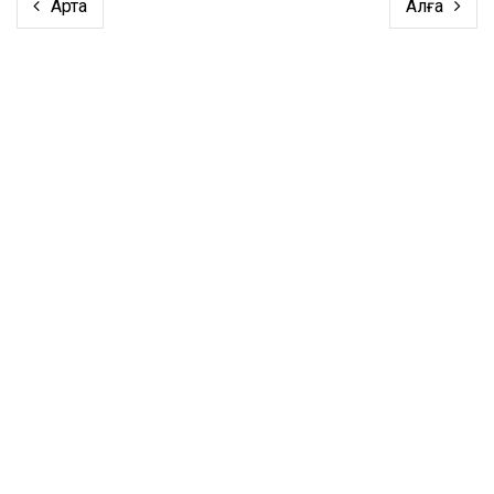
Артқа
Алға