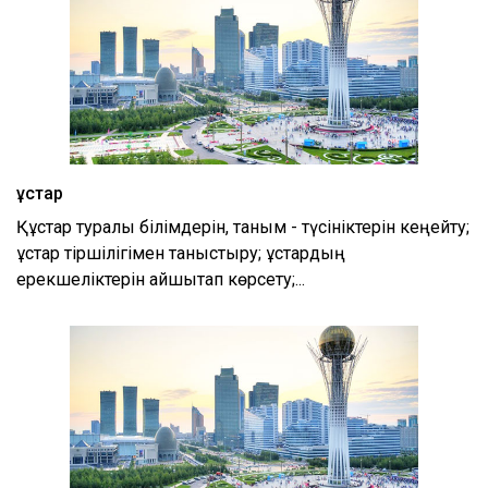
Құстар
Құстар туралы білімдерін, таным - түсініктерін кеңейту;
құстар тіршілігімен таныстыру; құстардың
ерекшеліктерін айшықтап көрсету;...