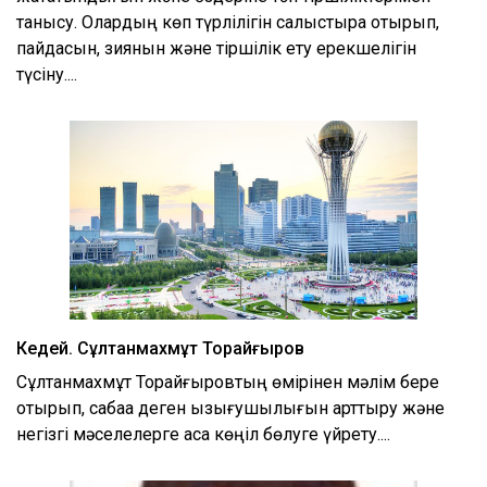
танысу. Олардың көп түрлілігін салыстыра отырып,
пайдасын, зиянын және тіршілік ету ерекшелігін
түсіну....
Кедей. Сұлтанмахмұт Торайғыров
Сұлтанмахмұт Торайғыровтың өмірінен мәлім бере
отырып, сабаққа деген қызығушылығын арттыру және
негізгі мәселелерге аса көңіл бөлуге үйрету....