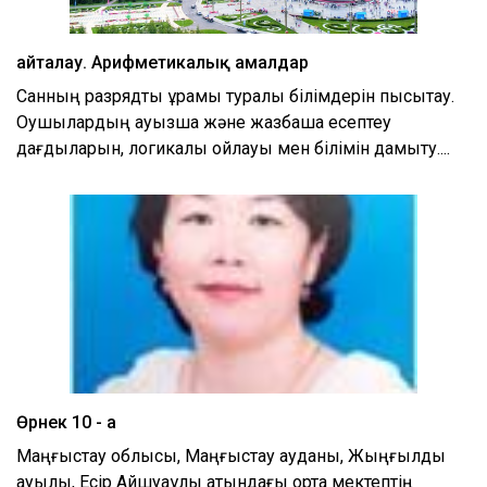
Қайталау. Арифметикалық амалдар
Санның разрядтық құрамы туралы білімдерін пысықтау.
Оқушылардың ауызша және жазбаша есептеу
дағдыларын, логикалық ойлауы мен білімін дамыту....
Өрнек 10 - а
Маңғыстау облысы, Маңғыстау ауданы, Жыңғылды
ауылы, Есір Айшуақұлы атындағы орта мектептің