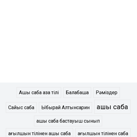
Ашық сабақ қазақ тілі
Балабақша
Рәміздер
ашық сабақ
Сайыс сабақ
Ыбырай Алтынсарин
ашық сабақ бастауыш сынып
ағылшын тілінен ашық сабақ
ағылшын тілінен сабақ