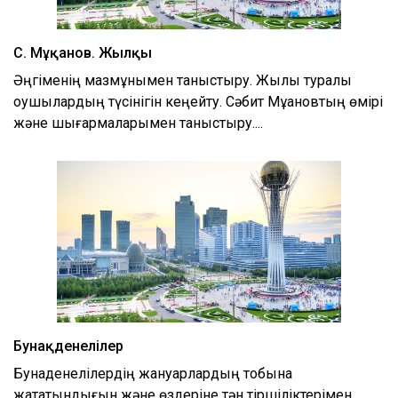
С. Мұқанов. Жылқы
Әңгіменің мазмұнымен таныстыру. Жылқы туралы
оқушылардың түсінігін кеңейту. Сәбит Мұқановтың өмірі
және шығармаларымен таныстыру....
Бунақденелілер
Бунақденелілердің жануарлардың тобына
жататындығын және өздеріне тән тіршіліктерімен