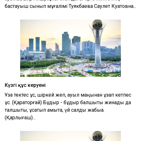
бастауыш сынып мұғалімі Туякбаева Саулет Куатовна...
Күзгі құс керуені
Ұзақ тектес құс, шіркей жеп, ауыл маңынан ұзап кетпес
құс. (Қараторғай) Бұдыр - бұдыр балшықты жинады да
талшықты, ұқсатып қамытқа, үй салды жабыққа.
(Қарлығаш)...