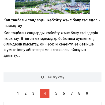
Көп таңбалы сандарды көбейту және бөлу тәсілдерін
пысықтау
Көп таңбалы сандарды көбейту және бөлу тәсілдерін
пысықтау. Өтілген материалдар бойынша оқушының
білімдерін пысықтау, ой - өрісін кеңейту, өз бетінше
жұмыс істеу қабілеттері мен логикалық ойлауын
дамыту....
Тағы жүктеу
1
2
3
4
5
6
7
8
9