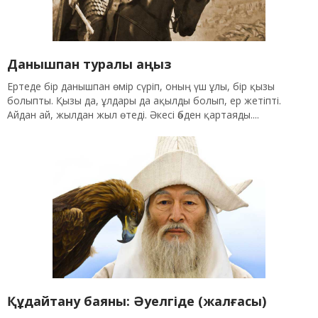
Данышпан туралы аңыз
Ертеде бір данышпан өмір сүріп, оның үш ұлы, бір қызы
болыпты. Қызы да, ұлдары да ақылды болып, ер жетіпті.
Айдан ай, жылдан жыл өтеді. Әкесі әбден қартаяды....
Құдайтану баяны: Әуелгіде (жалғасы)