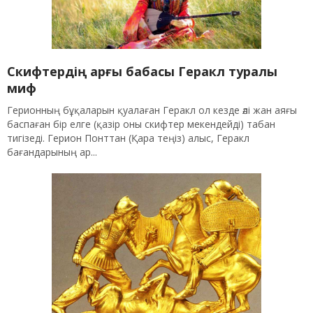
Скифтердің арғы бабасы Геракл туралы
миф
Герионның бұқаларын қуалаған Геракл ол кезде әлі жан аяғы
баспаған бір елге (қазір оны скифтер мекендейді) табан
тигізеді. Герион Понттан (Қара теңіз) алыс, Геракл
бағандарының ар...