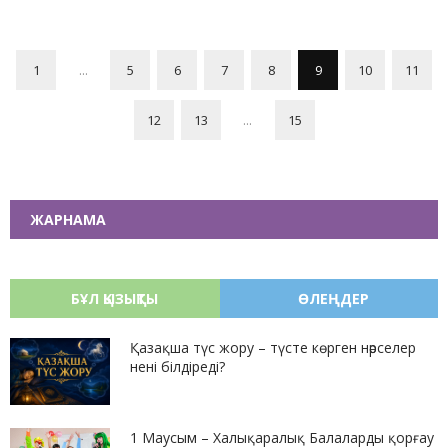
1
...
5
6
7
8
9
10
11
12
13
...
15
ЖАРНАМА
БҰЛ ҚЫЗЫҚТЫ
ӨЛЕҢДЕР
Қазақша түс жору – түсте көрген нәрселер
нені білдіреді?
1 Маусым – Халықаралық Балаларды қорғау