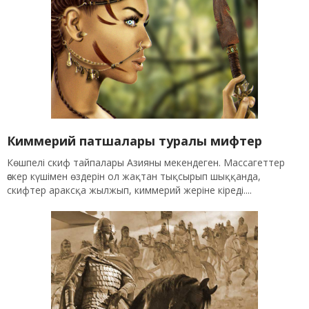
Киммерий патшалары туралы мифтер
Көшпелі скиф тайпалары Азияны мекендеген. Массагеттер
әскер күшімен өздерін ол жақтан тықсырып шыққанда,
скифтер араксқа жылжып, киммерий жеріне кіреді....