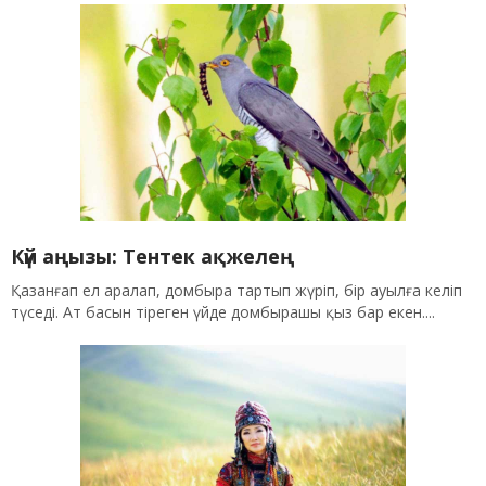
Күй аңызы: Тентек ақжелең
Қазанғап ел аралап, домбыра тартып жүріп, бір ауылға келіп
түседі. Ат басын тіреген үйде домбырашы қыз бар екен....