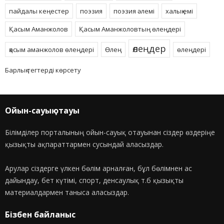
пайдалы кеңестер
поэзия
поэзия әлемі
халық емі
Қасым Аманжолов
Қасым Аманжоловтың өлеңдері
өлеңдер
қасым аманжолов өлеңдері
Өлең
өлеңдері
Барлық тегтерді көрсету
Ойын-сауық отауы
Білімділер порталының ойын-сауық отауынан сіздер өздеріңе
қызықты ақпараттармен сусындай аласыздар.
Арулар сіздерге үлкен бөлім арналған, бұл бөлімнен ас
дайындау, бет күтімі, спорт, денсаулық т.б қызықты
материалдармен таныса аласыздар.
Бізбен байланыс