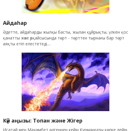
Айдаһар
Әдетте, айдаһарды жылқы басты, жылан құйрықты, үлкен қос
қанатты және әрқайсысында төрт - төрттен тырнағы бар төрт
аяқты етіп елестетеді....
Күй аңызы: Топан және Жігер
Исатай мен Махамбет өлгеннен кейін Құрманғазы көпке дейін