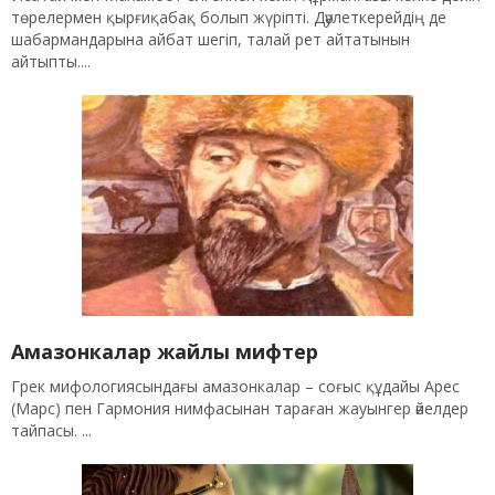
төрелермен қырғиқабақ болып жүріпті. Дәулеткерейдің де
шабармандарына айбат шегіп, талай рет айтатынын
айтыпты....
Амазонкалар жайлы мифтер
Грек мифологиясындағы амазонкалар – соғыс құдайы Арес
(Марс) пен Гармония нимфасынан тараған жауынгер әйелдер
тайпасы. ...