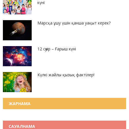
күні
Марсқа ұшу үшін қанша уақыт керек?
12 сәуір – Ғарыш күні
Күлкі жайлы қызық фактілер!
ЖАРНАМА
САУАЛНАМА