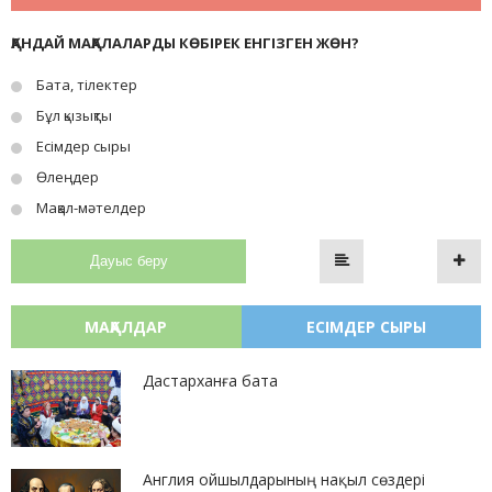
ҚАНДАЙ МАҚАЛАЛАРДЫ КӨБІРЕК ЕНГІЗГЕН ЖӨН?
Бата, тілектер
Бұл қызықты
Есімдер сыры
Өлеңдер
Мақал-мәтелдер
Дауыс беру
МАҚАЛДАР
ЕСІМДЕР СЫРЫ
Дастарханға бата
Англия ойшылдарының нақыл сөздері