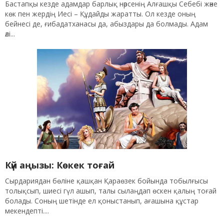
Бастапқы кезде адамдар барлық нәрсенің Алғашқы Себебі және
көк пен жердің Иесі – Құдайды жаратты. Ол кезде оның
бейнесі де, ғибадатханасы да, абыздары да болмады. Адам
әлі...
Күй аңызы: Көкек тоғай
Сырдариядан бөліне қашқан Қараөзек бойында тобылғысы
толықсып, шиесі гүл ашып, талы сылаңдап өскен қалың тоғай
болады. Соның шетінде ел қоныстанып, ағашына құстар
мекендепті....