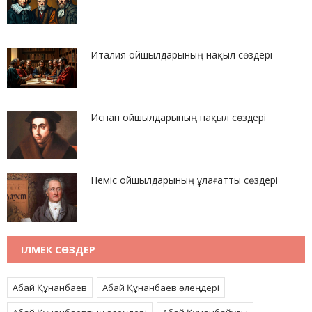
Италия ойшылдарының нақыл сөздері
Испан ойшылдарының нақыл сөздері
Неміс ойшылдарының ұлағатты сөздері
ІЛМЕК СӨЗДЕР
Абай Құнанбаев
Абай Құнанбаев өлеңдері