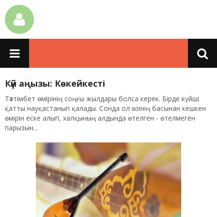
Күй аңызы: Көкейкесті
Тәттімбет өмірінің соңғы жылдары болса керек. Бірде күйші
қатты науқастанып қалады. Сонда ол өзінің басынан кешкен
өмірін еске алып, халқының алдында өтелген - өтелмеген
парызын...