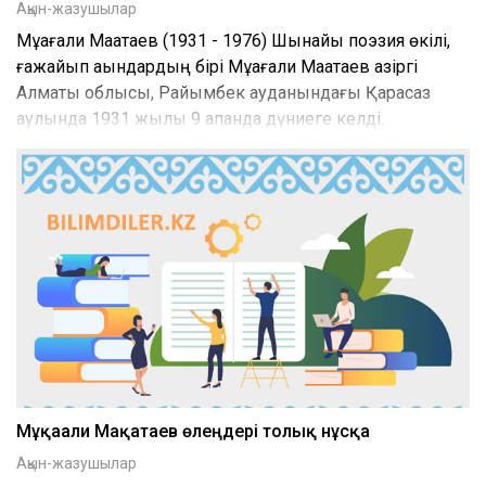
Ақын-жазушылар
Мұқағали Мақатаев (1931 - 1976) Шынайы поэзия өкілі,
ғажайып ақындардың бірі Мұқағали Мақатаев қазіргі
Алматы облысы, Райымбек ауданындағы Қарасаз
аулында 1931 жылы 9 ақпанда дүниеге келді.
Мұқағали Мақатаев өлеңдері толық нұсқа
Ақын-жазушылар