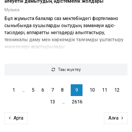
әлеуетін дамытудың әдістемелік жолдары
Музыка
Бұл жұмыста балалар саз мектебіндегі фортепиано
сыныбында оқушыларды оқытудың заманауи әдіс-
тәсілдері, аппараттық негіздерді қалыптастыру,
техникалық даму мен көркемдік талғамды ұштастыру
мәселелері қарастырылады
Тағы жүктеу
1
...
5
6
7
8
9
10
11
12
13
...
2616
Артқа
Алға