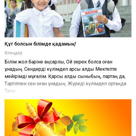
Құт болсын білімде қадамың!
Өлеңдер
Білім жол бәріне аңсарлы, Ой зерек болса оған
ұнадың. Сендерді күлімдеп қарсы алды Мектепте
мейірімді мұғалім. Қарсы алды сыныбың, партаң да,
Тәртіппен сен оған ұнадың. Жүреді күлімдеп ортаңда
Тағы ...