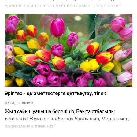
ерекше орын алатын, үміт пен арманға, ізденіс пен ...
Әріптес - қызметтестерге құттықтау, тілек
Бата, тілектер
Жыл сайын қуанышқа бөленіңіз, Бақытқа отбасылық
кенеліңіз! Жұмыста еңбегіңіз бағаланып, Медальмен,
орденменен еленіңіз!