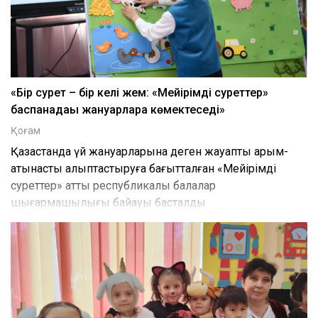
«Бір сурет – бір келі жем: «Мейірімді суреттер»
баспанадағы жануарларға көмектеседі»
Қоғам
Қазақстанда үй жануарларына деген жауапты қарым-
қатынасты қалыптастыруға бағытталған «Мейірімді
суреттер» атты республикалық балалар
шығармашылығы байқауы басталды