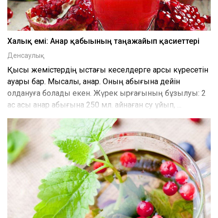
Халық емі: Анар қабығының таңғажайып қасиеттері
Денсаулық
Қысқы жемістердің қыстағы кеселдерге қарсы күресетін
қауқары бар. Мысалы, анар. Оның қабығына дейін
қолдануға болады екен. Жүрек ырғағының бұзылуы: 2
ас қасық анар қабығына 250 мл. қайнаған су құйып, ...