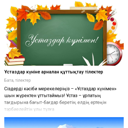
Ұстаздар күніне арналған құттықтау тілектер
Бата, тілектер
Сіздерді кәсіби мерекелеріңіз – «Ұстаздар күнімен»
шын жүректен құттықтаймыз! Ұстаз – ұрпақтың
тағдырына бағыт-бағдар беретін, елдің ертеңін
тәрбиелейтін ұлы тұлға