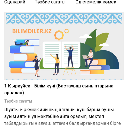
Сценарий
Тәрбие сағаты
Әдістемелік көмек
1 Қыркүйек - Білім күні (Бастауыш сыныптарына
арналған)
Тәрбие сағаты
Шуақты қыркүйек айының алғашқы күні барша оқушы
қауым алтын ұя мектебіне қайта оралып, мектеп
табалдырығын алғаш аттаған балдырғандармен бірге