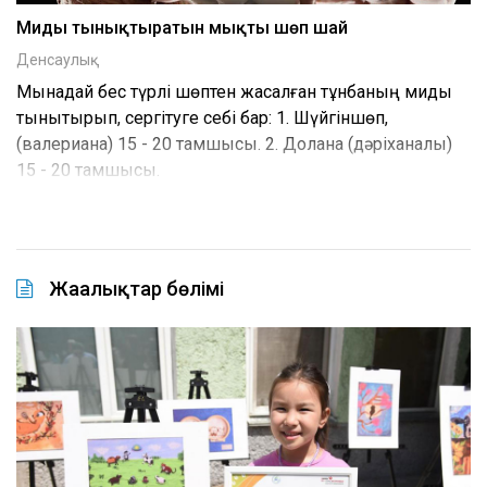
Миды тынықтыратын мықты шөп шай
Денсаулық
Мынадай бес түрлі шөптен жасалған тұнбаның миды
тынықтырып, сергітуге себі бар: 1. Шүйгіншөп,
(валериана) 15 - 20 тамшысы. 2. Долана (дәріханалық)
15 - 20 тамшысы.
Жаңалықтар бөлімі