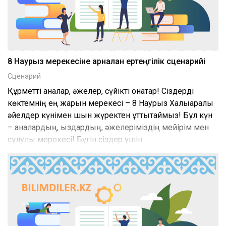
8 Наурыз мерекесіне арналған ертеңгілік сценарийі
Сценарий
Құрметті аналар, әжелер, сүйікті қонақтар! Сіздерді
көктемнің ең жарқын мерекесі – 8 Наурыз Халықаралық
әйелдер күнімен шын жүректен құттықтаймыз! Бұл күн
– аналардың, қыздардың, әжелеріміздің мейірім мен
сұлулық мерекесі! Бүгін сіздер үшін