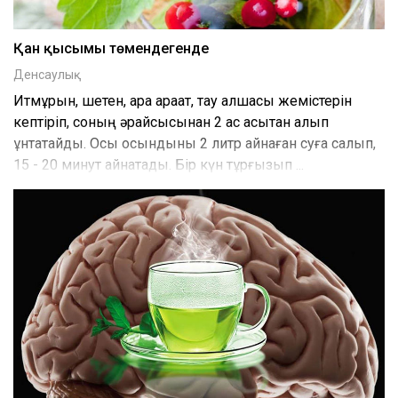
Қан қысымы төмендегенде
Денсаулық
Итмұрын, шетен, қара қарақат, тау алшасы жемістерін
кептіріп, соның әрқайсысынан 2 ас қасықтан алып
ұнтақтайды. Осы қосындыны 2 литр қайнаған суға салып,
15 - 20 минут қайнатады. Бір күн тұрғызып ...