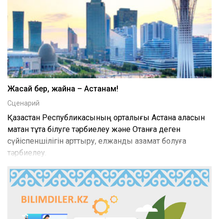
Жасай бер, жайна – Астанам!
Сценарий
Қазақстан Республикасының орталығы Астана қаласын
мақтан тұта білуге тәрбиелеу және Отанға деген
сүйіспеншілігін арттыру, елжанды азамат болуға
тәрбиелеу.