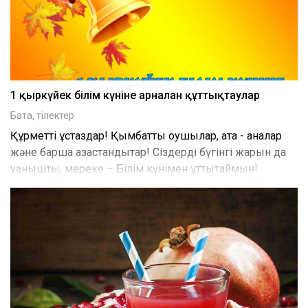
1 қыркүйек білім күніне арналған құттықтаулар
Бата, тілектер
Құрметті ұстаздар! Қымбатты оқушылар, ата - аналар
және барша қазақстандықтар! Сіздерді бүгінгі жарқын да
қуанышты, мереке – Білім күнімен құттықтаймын!