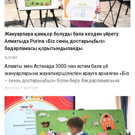
Жануарларға қамқор болуды бала кезден үйрету:
Алматыда Purina «Біз сенің достарыңбыз»
бағдарламасы қорытындыланды
Қоғам
Алматы мен Астанада 3000-нан астам бала үй
жануарларына жауапкершілікпен қарауға арналған «Біз
– сенің достарыңбыз» білім беру бағдарламасына
қатысып жатыр