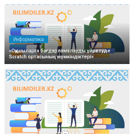
Информатика
«Оқушыларға бағдарламалауды үйретуде
Scratch ортасының мүмкіндіктері»