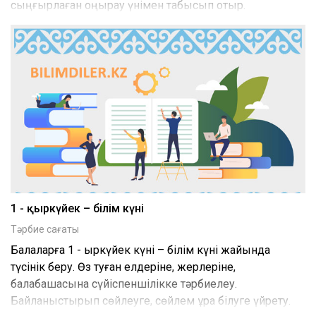
сыңғырлаған қоңырау үнімен табысып отыр.
1 - қыркүйек – білім күні
Тәрбие сағаты
Балаларға 1 - қыркүйек күні – білім күні жайында
түсінік беру. Өз туған елдеріне, жерлеріне,
балабақшасына сүйіспеншілікке тәрбиелеу.
Байланыстырып сөйлеуге, сөйлем құра білуге үйрету.