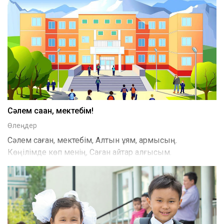
Сәлем саған, мектебім!
Өлеңдер
Сәлем саған, мектебім, Алтын ұям, армысың.
Көңілімде көп менің, Саған айтар алғысым.