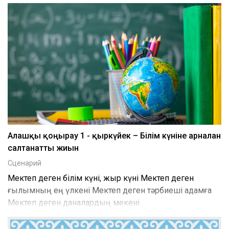
Алғашқы қоңырау 1 - қыркүйек – Білім күніне арналған
салтанатты жиын
Сценарий
Мектеп деген білім күні, жыр күні Мектеп деген
ғылымның ең үлкені Мектеп деген тәрбиеші адамға
Мектеп деген даналардың мекені