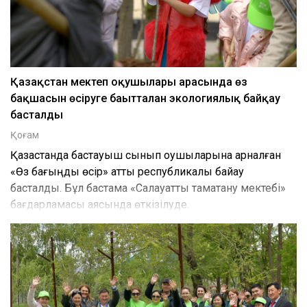
Қазақстан мектеп оқушылары арасында өз
бақшасын өсіруге бағытталған экологиялық байқау
басталды
Қоғам
Қазақстанда бастауыш сынып оқушыларына арналған
«Өз бағыңды өсір» атты республикалық байқау
басталды. Бұл бастама «Салауатты тамақтану мектебі»
бағдарламасы аясында өткізілуде.