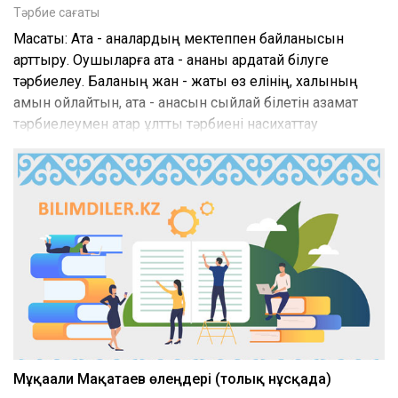
Тәрбие сағаты
Мақсаты: Ата - аналардың мектеппен байланысын
арттыру. Оқушыларға ата - ананы ардақтай білуге
тәрбиелеу. Баланың жан - жақты өз елінің, халқының
қамын ойлайтын, ата - анасын сыйлай білетін азамат
тәрбиелеумен қатар ұлттық тәрбиені насихаттау
Мұқағали Мақатаев өлеңдері (толық нұсқада)