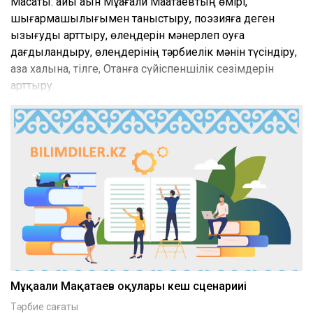
Мақсаты: ақиық ақын Мұқағали Мақатаевтың өмірі,
шығармашылығымен таныстыру, поэзияға деген
қызығуды арттыру, өлеңдерін мәнерлеп оқуға
дағдыландыру, өлеңдерінің тәрбиелік мәнін түсіндіру,
қазақ халқына, тілге, Отанға сүйіспеншілік сезімдерін
арттыру.
Мұқағали Мақатаев оқулары кеш сценарииі
Тәрбие сағаты