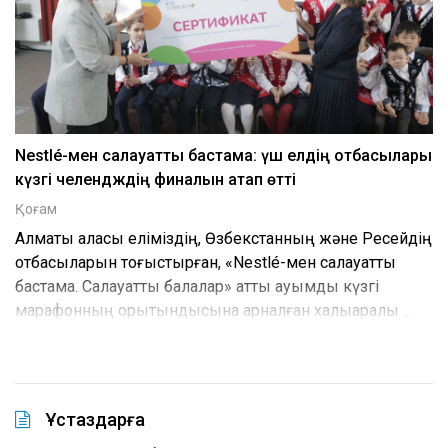
Nestlé-мен салауатты бастама: үш елдің отбасылары
күзгі челендждің финалын атап өтті
Қоғам
Алматы қаласы еліміздің, Өзбекстанның және Ресейдің
отбасыларын тоғыстырған, «Nestlé-мен салауатты
бастама. Салауатты балалар» атты ауқымды күзгі
марафонның қорытындысына арналған халықаралық ...
Ұстаздарға