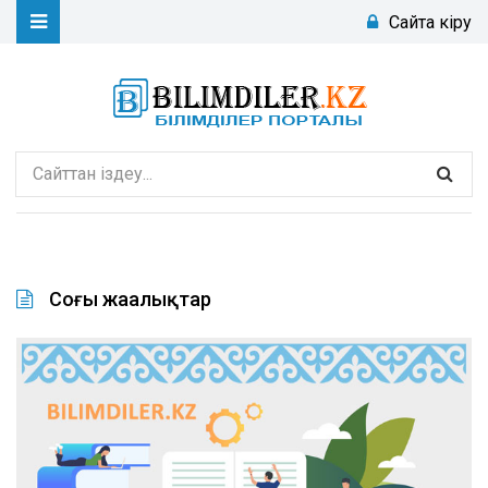
Сайтқа кіру
Соңғы жаңалықтар