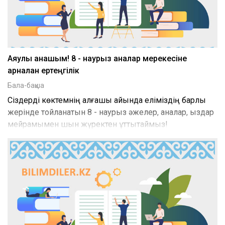
Аяулы анашым! 8 - наурыз аналар мерекесіне
арналған ертеңгілік
Бала-бақша
Сіздерді көктемнің алғашқы айында еліміздің барлық
жерінде тойланатын 8 - наурыз әжелер, аналар, қыздар
мейрамымен шын жүректен құттықтаймыз!