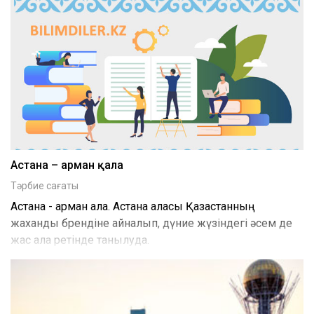
Астана – арман қала
Тәрбие сағаты
Астана - арман қала. Астана қаласы Қазақстанның
жахандық брендіне айналып, дүние жүзіндегі әсем де
жас қала ретінде танылуда.