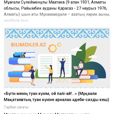
Мұқағали Сүлейменұлы Мақатаев (9 ақпан 1931, Алматы
облысы, Райымбек ауданы Қарасаз - 27 наурыз 1976,
Алматы) шын аты Мұхаммедқали – қазақтың лирик ақыны,
мұзбалақ ақын
«Бүгін менің туған күнім, ой пәлі-ай!...» (Мұқағали
Мақатаевтың туған күніне арналған әдеби-сазды кеш)
Тәрбие сағаты