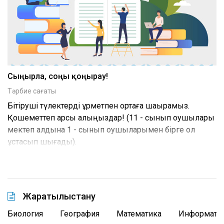
Сыңғырла, соңғы қоңырау!
Тәрбие сағаты
Бітіруші түлектерді құрметпен ортаға шақырамыз.
Қошеметтеп қарсы алыңыздар! (11 - сынып оқушылары
мектеп алдына 1 - сынып оқушыларымен бірге қол
ұстасып шығады).
Жаратылыстану
Биология
География
Математика
Информати