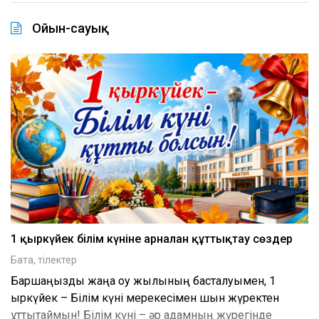
Ойын-сауық
1 қыркүйек білім күніне арналған құттықтау сөздер
Бата, тілектер
Баршаңызды жаңа оқу жылының басталуымен, 1
қыркүйек – Білім күні мерекесімен шын жүректен
құттықтаймын! Білім күні – әр адамның жүрегінде