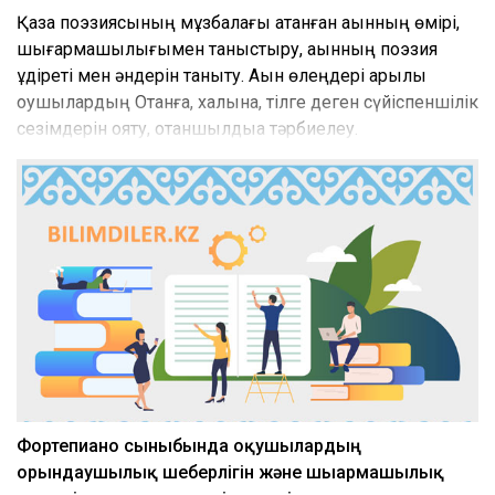
Қазақ поэзиясының мұзбалағы атанған ақынның өмірі,
шығармашылығымен таныстыру, ақынның поэзия
құдіреті мен әндерін таныту. Ақын өлеңдері арқылы
оқушылардың Отанға, халқына, тілге деген сүйіспеншілік
сезімдерін ояту, отаншылдыққа тәрбиелеу.
Фортепиано сыныбында оқушылардың
орындаушылық шеберлігін және шығармашылық